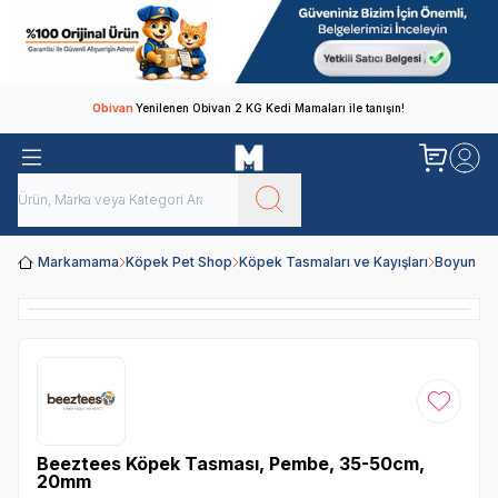
Obivan
Yenilenen Obivan 2 KG Kedi Mamaları ile tanışın!
Markamama
Köpek Pet Shop
Köpek Tasmaları ve Kayışları
Boyun Ta
Favoriye
Beeztees Köpek Tasması, Pembe, 35-50cm,
20mm