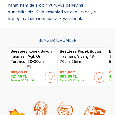
rahat hem de şık bir yürüyüş deneyimi
sunabilirsiniz. Kalp desenleri ve canlı rengiyle
köpeğiniz her ortamda fark yaratacak.
BENZER ÜRÜNLER
Beeztees Köpek Boyun
Beeztees Köpek Boyun
Be
Tasması, Açık Gri
Tasması, Siyah, 48-
Tas
Turuncu, 20-30cm
70cm, 25mm
50
(0)
(0)
602,00
TL
834,00
TL
66
421,40
TL
583,80
TL
464
Sepette %30 indirim
Sepette %30 indirim
Sepe