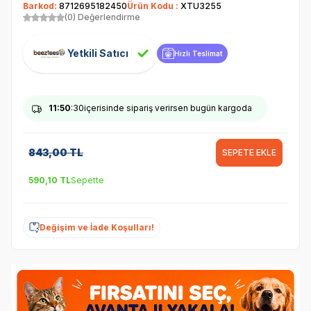
Barkod:
8712695182450
Ürün Kodu :
XTU3255
(0) Değerlendirme
Yetkili Satıcı
Hızlı Teslimat
11
:50
:30
içerisinde sipariş verirsen bugün kargoda
843,00
TL
SEPETE EKLE
590,10
TL
Sepette
Değişim ve İade Koşulları!