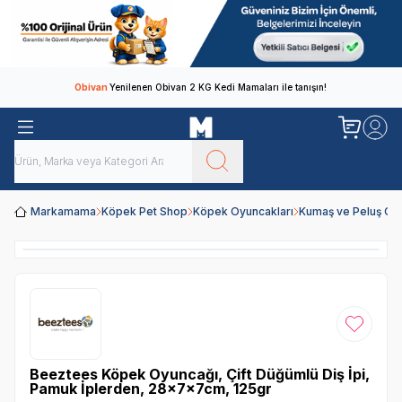
Obivan
Yenilenen Obivan 2 KG Kedi Mamaları ile tanışın!
Markamama
Köpek Pet Shop
Köpek Oyuncakları
Kumaş ve Peluş Oy
Favoriye
Beeztees Köpek Oyuncağı, Çift Düğümlü Diş İpi,
Pamuk İplerden, 28x7x7cm, 125gr