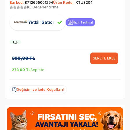
Barkod:
8712695001294
Ürün Kodu :
XTU3204
(0) Değerlendirme
Yetkili Satıcı
Hızlı Teslimat
390,00
TL
SEPETE EKLE
273,00
TL
Sepette
Değişim ve İade Koşulları!