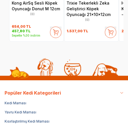
Kong AirSq Sesli Köpek
Trixie Tekerlekli Zeka
Her
Oyuncağı Donut M 12cm
Geliştirici Köpek
Ku
Oyuncağı 21x10x12cm
- F
(0)
(0)
654,00
TL
1.537,00
TL
24
457,80
TL
Sepette %30 indirim
Popüler Kedi Kategorileri
Kedi Maması
Yavru Kedi Maması
Kısırlaştırılmış Kedi Maması