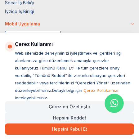
Socar İş Birliği
İyzico İş Birliği
Mobil Uygulama
Çerez Kullanımı
Web sitemizde deneyiminizi iyileştirmek ve içerikleri ilgi
alanlarınıza göre düzenlemek amacıyla çerezler
kullanıyoruz.Tümünü Kabul Et” ile tüm çerezlere onay
verebilir, “Tümünü Reddet” ile zorunlu olmayan çerezleri
reddedebilir veya tercihlerinizi “Çerezleri Yönet” üzerinden
düzenleyebilirsiniz.Detaylı bilgi için
Çerez Politikamızı
Müşteri Hizmetleri
inceleyebilirsiniz.
Çerezleri Özelleştir
Sıkça Sorulan Sorular
Hepsini Reddet
Adres
Hızlı Teslimat
Ovacık Mah. Hacıoğlu Sok. No:13 Başiskele / KOCAELİ
273,00
TL
Sepette Anında
Hepsini Kabul Et
Müşteri Destek Hattı
SEPETE EKLE