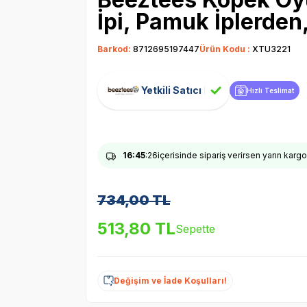
İpi, Pamuk İplerde
Barkod:
8712695197447
Ürün Kodu :
XTU3221
Yetkili Satıcı
Hızlı Teslimat
16
:45
:25
içerisinde sipariş verirsen yarın karg
734,00
TL
513,80
TL
Sepette
Değişim ve İade Koşulları!