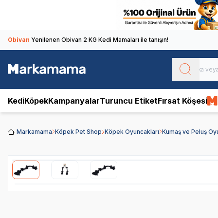
Obivan
Yenilenen Obivan 2 KG Kedi Mamaları ile tanışın!
Kedi
Köpek
Kampanyalar
Turuncu Etiket
Fırsat Köşesi
Markamama
Köpek Pet Shop
Köpek Oyuncakları
Kumaş ve Peluş Oy