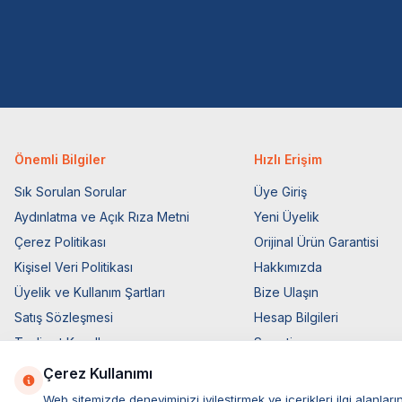
Önemli Bilgiler
Hızlı Erişim
Sık Sorulan Sorular
Üye Giriş
Aydınlatma ve Açık Rıza Metni
Yeni Üyelik
Çerez Politikası
Orijinal Ürün Garantisi
Kişisel Veri Politikası
Hakkımızda
Üyelik ve Kullanım Şartları
Bize Ulaşın
Satış Sözleşmesi
Hesap Bilgileri
Teslimat Koşulları
Sepetim
Ticari Elektronik İzin
Blog Sayfası
Çerez Kullanımı
Elektronik İleti Aydınlatma Metni
Müşteri Hizmetleri
Web sitemizde deneyiminizi iyileştirmek ve içerikleri ilgi alan