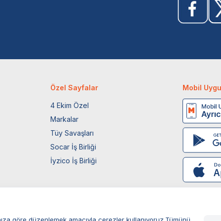
Özel Sayfalar
Mobil Uyg
4 Ekim Özel
Markalar
Tüy Savaşları
Socar İş Birliği
İyzico İş Birliği
larınıza göre düzenlemek amacıyla çerezler kullanıyoruz.Tümünü