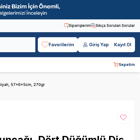
Siparişlerim
Sıkça Sorulan Sorular
Favorilerim
Giriş Yap
Kayıt Ol
Sepetim
 Siyah, 57x6x5cm, 270gr
Favoriye
uncağı, Dört Düğümlü Diş