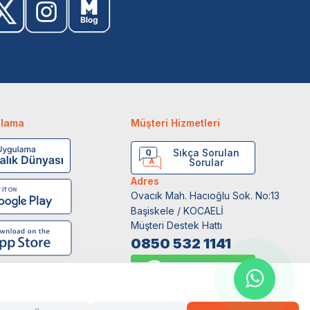
ulama
Müşteri Hizmetleri
Sıkça Sorulan
Sorular
Adres
Ovacık Mah. Hacıoğlu Sok. No:13
Başiskele / KOCAELİ
Müşteri Destek Hattı
0850 532 1141
WhatsApp Destek
0554 871 66 20