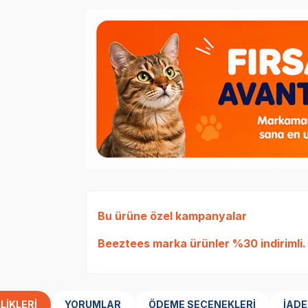
Bu ürüne özel kampanyalar
Beeztees marka ürünler %30 indirimli.
LIKLERI
YORUMLAR
ÖDEME SEÇENEKLERI
İADE