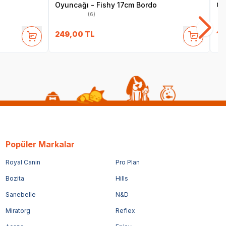
Oyuncağı - Fishy 17cm Bordo
Oy
(6)
249,00
TL
14
Popüler Markalar
Royal Canin
Pro Plan
Bozita
Hills
Sanebelle
N&D
Miratorg
Reflex