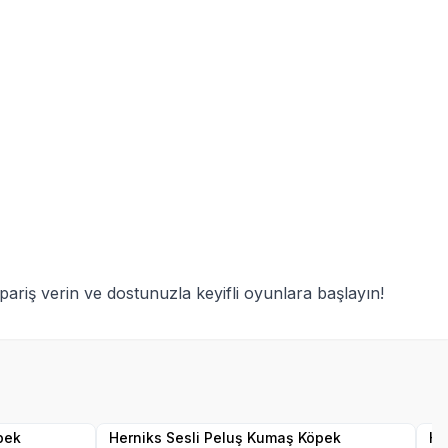
pariş verin ve dostunuzla keyifli oyunlara başlayın!
Yetkili
Satıcı
pek
Herniks Sesli Peluş Kumaş Köpek
He