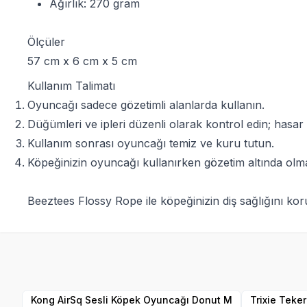
Ağırlık: 270 gram
Ölçüler
57 cm x 6 cm x 5 cm
Kullanım Talimatı
Oyuncağı sadece gözetimli alanlarda kullanın.
Düğümleri ve ipleri düzenli olarak kontrol edin; hasar
Kullanım sonrası oyuncağı temiz ve kuru tutun.
Köpeğinizin oyuncağı kullanırken gözetim altında olma
Beeztees Flossy Rope ile köpeğinizin diş sağlığını kor
Yetkili
Satıcı
Kong AirSq Sesli Köpek Oyuncağı Donut M
Trixie Teker