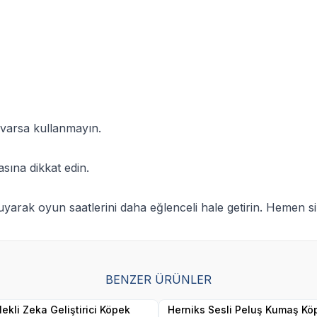
 varsa kullanmayın.
sına dikkat edin.
uyarak oyun saatlerini daha eğlenceli hale getirin. Hemen si
BENZER ÜRÜNLER
Yetkili
Yetkili
Satıcı
Satıcı
lekli Zeka Geliştirici Köpek
Herniks Sesli Peluş Kumaş Kö