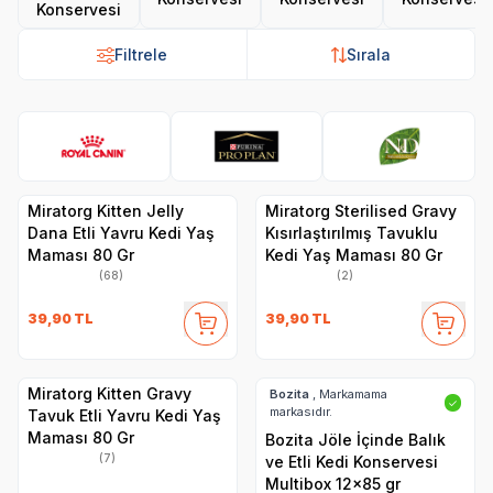
Konservesi
Filtrele
Sırala
Royal Canin
Pro Plan
N&D
Hi
Miratorg Kitten Jelly
Miratorg Sterilised Gravy
Dana Etli Yavru Kedi Yaş
Kısırlaştırılmış Tavuklu
Maması 80 Gr
Kedi Yaş Maması 80 Gr
(68)
(2)
39,90
TL
39,90
TL
Miratorg Kitten Gravy
Bozita
, Markamama
✓
markasıdır.
Tavuk Etli Yavru Kedi Yaş
Maması 80 Gr
Bozita Jöle İçinde Balık
(7)
ve Etli Kedi Konservesi
Multibox 12x85 gr