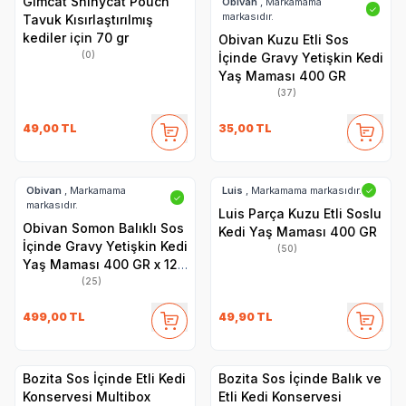
Gimcat Shinycat Pouch
Obivan
, Markamama
✓
markasıdır.
Tavuk Kısırlaştırılmış
kediler için 70 gr
Obivan Kuzu Etli Sos
(0)
İçinde Gravy Yetişkin Kedi
Yaş Maması 400 GR
(37)
49,00
TL
35,00
TL
Obivan
, Markamama
Luis
, Markamama markasıdır.
✓
✓
markasıdır.
Luis Parça Kuzu Etli Soslu
Obivan Somon Balıklı Sos
Kedi Yaş Maması 400 GR
İçinde Gravy Yetişkin Kedi
(50)
Yaş Maması 400 GR x 12
Adet
(25)
499,00
TL
49,90
TL
Bozita Sos İçinde Etli Kedi
Bozita Sos İçinde Balık ve
Konservesi Multibox
Etli Kedi Konservesi