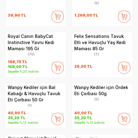
(0)
39,90
TL
1.299,00
TL
Royal Canin BabyCat
Felix Sensations Tavuk
Instinctive Yavru Kedi
Etli ve Havuçlu Yaş Kedi
Maması 195 Gr
Maması 85 Gr
(70)
(7)
198,75
TL
29,00
TL
159,00
TL
Sepette %20 indirim
Wanpy Kediler için Bal
Wanpy Kediler için Ördek
Kabağı & Havuçlu Tavuk
Eti Çorbası 50g
Eti Çorbası 50 Gr
(0)
(1)
40,00
TL
40,00
TL
35,20
TL
35,20
TL
Sepette %12 indirim
Sepette %12 indirim