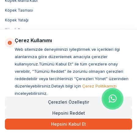
Köpek Mama Kabı
Köpek Tasması
Köpek Yatağı
Köpek Şampuanı
Çerez Kullanımı
Bosch Köpek Maması
Web sitemizde deneyiminizi iyileştirmek ve içerikleri ilgi
Felicia Köpek Maması
alanlarınıza göre düzenlemek amacıyla çerezler
Advance Köpek Maması
kullanıyoruz.Tümünü Kabul Et” ile tüm çerezlere onay
Luis Köpek Maması
verebilir, “Tümünü Reddet” ile zorunlu olmayan çerezleri
reddedebilir veya tercihlerinizi “Çerezleri Yönet” üzerinden
Obivan Köpek Maması
düzenleyebilirsiniz.Detaylı bilgi için
Çerez Politikamızı
Bozita Köpek Maması
inceleyebilirsiniz.
Acana Köpek Maması
Çerezleri Özelleştir
Royal Canin Köpek Maması
Hepsini Reddet
Hill's Köpek Maması
Hepsini Kabul Et
Pro Plan Köpek Maması