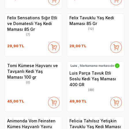
Felix Sensations Sığır Etli
Felix Tavuklu Yaş Kedi
ve Domatesli Yaş Kedi
Maması 85 Gr
Maması 85 Gr
(12)
(7)
29,90
TL
29,00
TL
Tomi Kümese Hayvanı ve
Luis
, Markamama markasıdır.
✓
Tavşanlı Kedi Yaş
Luis Parça Tavuk Etli
Maması 100 gr
Soslu Kedi Yaş Maması
(0)
400 GR
(48)
45,00
TL
49,90
TL
Animonda Vom Feinsten
Felicia Tahılsız Yetişkin
Kümes Hayvanlı Yavru
Tavuklu Yaş Kedi Maması