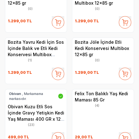
12x85 gr
Multibox 12x85 gr
(0)
(0)
1.299,00
TL
1.299,00
TL
Bozita Yavru Kedi İçin Sos
Bozita Jöle İçinde Etli
İçinde Balık ve Etli Kedi
Kedi Konservesi Multibox
Konservesi Multibox
12x85 gr
12x85 gr
(1)
(0)
1.299,00
TL
1.299,00
TL
Felix Ton Balıklı Yaş Kedi
Obivan
, Markamama
✓
markasıdır.
Maması 85 Gr
(4)
Obivan Kuzu Etli Sos
İçinde Gravy Yetişkin Kedi
Yaş Maması 400 GR x 12
Adet
(23)
499,00
TL
29,00
TL