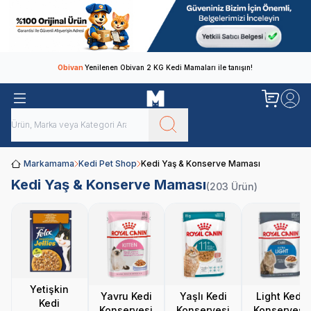
Obivan
Yenilenen Obivan 2 KG Kedi Mamaları ile tanışın!
Markamama
Kedi Pet Shop
Kedi Yaş & Konserve Maması
Kedi Yaş & Konserve Maması
(203 Ürün)
Yetişkin
Yavru Kedi
Yaşlı Kedi
Light Kedi
Kedi
Konservesi
Konservesi
Konservesi