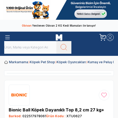
Obivan
Yenilenen Obivan 2 KG Kedi Mamaları ile tanışın!
Markamama
Köpek Pet Shop
Köpek Oyuncakları
Kumaş ve Peluş Oy
Favoriye
Bionic Ball Köpek Dayanıklı Top 8,2 cm 27 kg+
Barkod:
022517978061
Ürün Kodu :
XTU0627