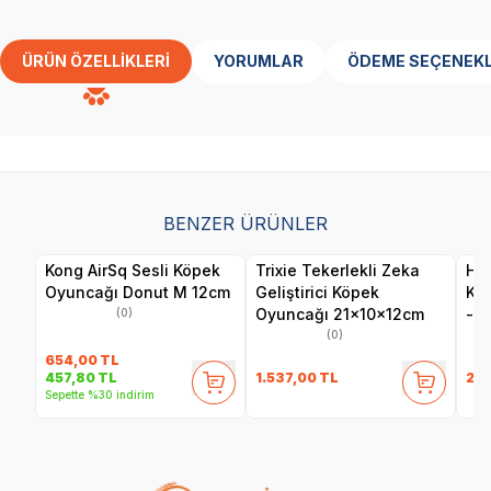
ÜRÜN ÖZELLIKLERI
YORUMLAR
ÖDEME SEÇENEKL
BENZER ÜRÜNLER
Kong AirSq Sesli Köpek
Trixie Tekerlekli Zeka
Her
Oyuncağı Donut M 12cm
Geliştirici Köpek
Ku
Oyuncağı 21x10x12cm
- F
(0)
(0)
654,00
TL
1.537,00
TL
24
457,80
TL
Sepette %30 indirim