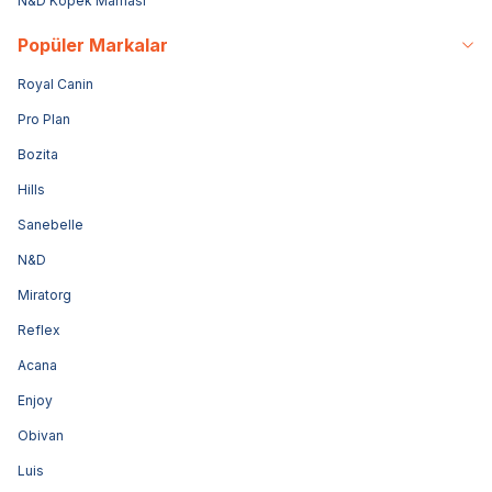
N&D Köpek Maması
Popüler Markalar
Royal Canin
Pro Plan
Bozita
Hills
Sanebelle
N&D
Miratorg
Reflex
Acana
Enjoy
Obivan
Luis