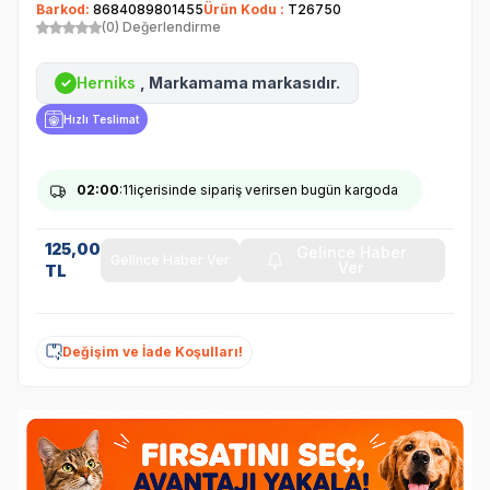
Barkod:
8684089801455
Ürün Kodu :
T26750
(0) Değerlendirme
Herniks
, Markamama markasıdır.
✓
Hızlı Teslimat
02
:00
:11
içerisinde sipariş verirsen bugün kargoda
125,00
Gelince Haber
Gelince Haber Ver
Ver
TL
Değişim ve İade Koşulları!