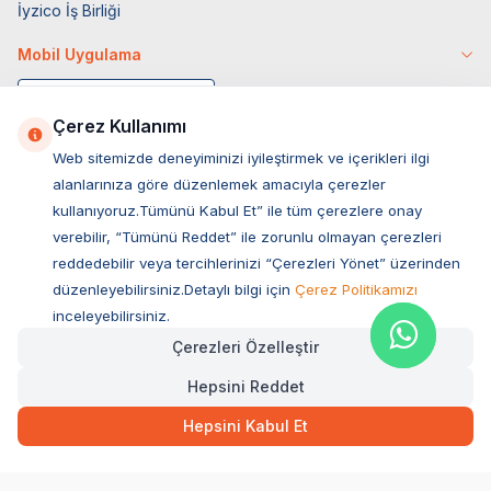
İyzico İş Birliği
Mobil Uygulama
Çerez Kullanımı
Web sitemizde deneyiminizi iyileştirmek ve içerikleri ilgi
alanlarınıza göre düzenlemek amacıyla çerezler
kullanıyoruz.Tümünü Kabul Et” ile tüm çerezlere onay
verebilir, “Tümünü Reddet” ile zorunlu olmayan çerezleri
reddedebilir veya tercihlerinizi “Çerezleri Yönet” üzerinden
düzenleyebilirsiniz.Detaylı bilgi için
Çerez Politikamızı
Müşteri Hizmetleri
inceleyebilirsiniz.
Çerezleri Özelleştir
Sıkça Sorulan Sorular
Hepsini Reddet
Adres
125,00
TL
Hızlı Teslimat
Ovacık Mah. Hacıoğlu Sok. No:13 Başiskele / KOCAELİ
Hepsini Kabul Et
Müşteri Destek Hattı
SEPETE EKLE
0850 532 1141