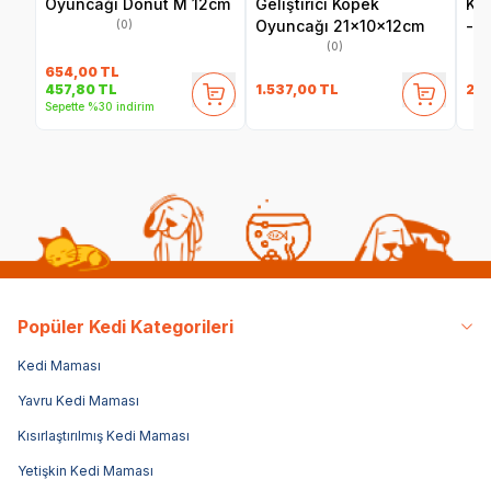
Oyuncağı Donut M 12cm
Geliştirici Köpek
Ku
Oyuncağı 21x10x12cm
- F
(0)
(0)
654,00
TL
1.537,00
TL
24
457,80
TL
Sepette %30 indirim
Popüler Kedi Kategorileri
Kedi Maması
Yavru Kedi Maması
Kısırlaştırılmış Kedi Maması
Yetişkin Kedi Maması