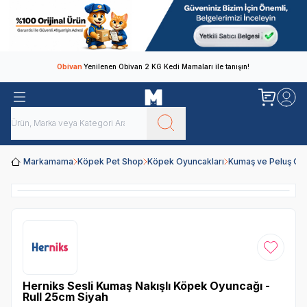
Obivan
Yenilenen Obivan 2 KG Kedi Mamaları ile tanışın!
Markamama
Köpek Pet Shop
Köpek Oyuncakları
Kumaş ve Peluş Oy
Favoriye
Herniks Sesli Kumaş Nakışlı Köpek Oyuncağı -
Rull 25cm Siyah