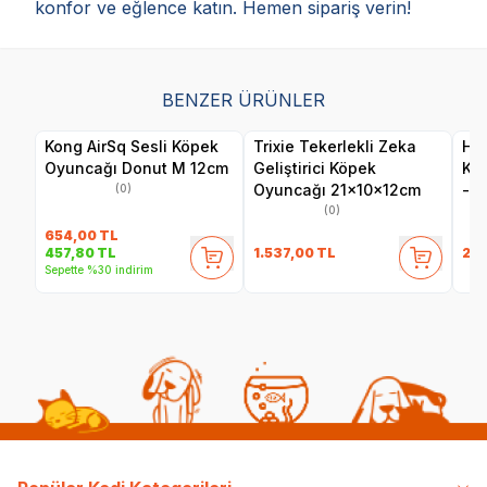
konfor ve eğlence katın. Hemen sipariş verin!
BENZER ÜRÜNLER
Kong AirSq Sesli Köpek
Trixie Tekerlekli Zeka
Her
Oyuncağı Donut M 12cm
Geliştirici Köpek
Ku
Oyuncağı 21x10x12cm
- F
(0)
(0)
654,00
TL
1.537,00
TL
24
457,80
TL
Sepette %30 indirim