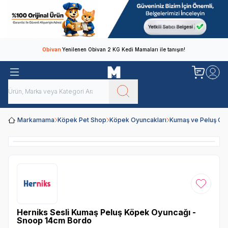
Obivan
Yenilenen Obivan 2 KG Kedi Mamaları ile tanışın!
Markamama
Köpek Pet Shop
Köpek Oyuncakları
Kumaş ve Peluş Oy
Favoriye
Herniks Sesli Kumaş Peluş Köpek Oyuncağı -
Snoop 14cm Bordo