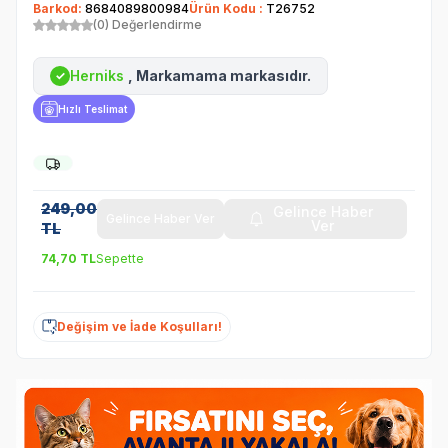
Barkod:
8684089800984
Ürün Kodu :
T26752
(0) Değerlendirme
Herniks
, Markamama markasıdır.
✓
Hızlı Teslimat
249,00
Gelince Haber
Gelince Haber Ver
Ver
TL
74,70
TL
Sepette
Değişim ve İade Koşulları!