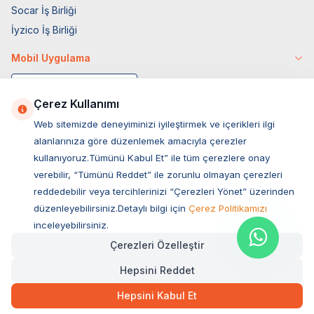
Socar İş Birliği
İyzico İş Birliği
Mobil Uygulama
Çerez Kullanımı
Web sitemizde deneyiminizi iyileştirmek ve içerikleri ilgi
alanlarınıza göre düzenlemek amacıyla çerezler
kullanıyoruz.Tümünü Kabul Et” ile tüm çerezlere onay
verebilir, “Tümünü Reddet” ile zorunlu olmayan çerezleri
reddedebilir veya tercihlerinizi “Çerezleri Yönet” üzerinden
düzenleyebilirsiniz.Detaylı bilgi için
Çerez Politikamızı
Müşteri Hizmetleri
inceleyebilirsiniz.
Çerezleri Özelleştir
Sıkça Sorulan Sorular
Hepsini Reddet
Adres
Ovacık Mah. Hacıoğlu Sok. No:13 Başiskele / KOCAELİ
Hepsini Kabul Et
Müşteri Destek Hattı