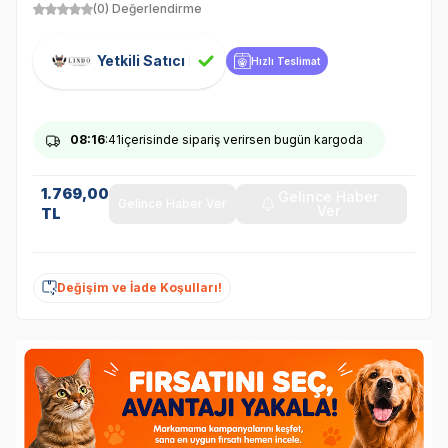
(0) Değerlendirme
Yetkili Satıcı
Hızlı Teslimat
08
:16
:40
içerisinde sipariş verirsen bugün kargoda
1.769,00
Gelince Haber
Gelince Haber Ver
Ver
TL
Değişim ve İade Koşulları!