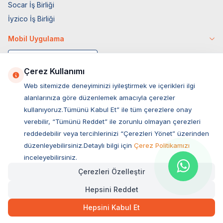
Socar İş Birliği
İyzico İş Birliği
Mobil Uygulama
Çerez Kullanımı
Web sitemizde deneyiminizi iyileştirmek ve içerikleri ilgi
alanlarınıza göre düzenlemek amacıyla çerezler
kullanıyoruz.Tümünü Kabul Et” ile tüm çerezlere onay
verebilir, “Tümünü Reddet” ile zorunlu olmayan çerezleri
reddedebilir veya tercihlerinizi “Çerezleri Yönet” üzerinden
düzenleyebilirsiniz.Detaylı bilgi için
Çerez Politikamızı
Müşteri Hizmetleri
inceleyebilirsiniz.
Çerezleri Özelleştir
Sıkça Sorulan Sorular
Hepsini Reddet
Adres
1.769,00
TL
Hızlı Teslimat
Ovacık Mah. Hacıoğlu Sok. No:13 Başiskele / KOCAELİ
Hepsini Kabul Et
Müşteri Destek Hattı
SEPETE EKLE