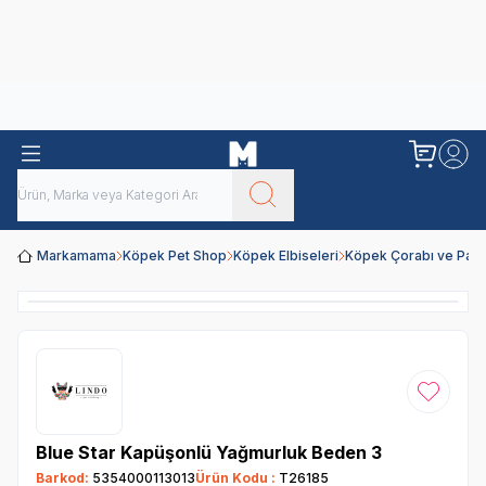
Obivan
Yenilenen Obivan 2 KG Kedi Mamaları ile tanışın!
Markamama
Köpek Pet Shop
Köpek Elbiseleri
Köpek Çorabı ve Patiğ
Favoriye
Blue Star Kapüşonlü Yağmurluk Beden 3
Barkod:
5354000113013
Ürün Kodu :
T26185