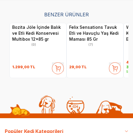
BENZER ÜRÜNLER
Bozita Jöle İçinde Balık
Felix Sensations Tavuk
Wan
ve Etli Kedi Konservesi
Etli ve Havuçlu Yaş Kedi
Ka
Multibox 12x85 gr
Maması 85 Gr
Eti
(0)
(7)
40
1.299,00
TL
29,00
TL
35,
Sepe
Popüler Kedi Kategorileri