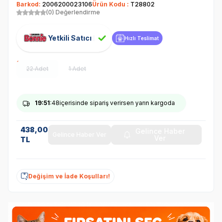
Barkod:
2006200023106
Ürün Kodu :
T28802
(0) Değerlendirme
Yetkili Satıcı
Hızlı Teslimat
22 Adet
1 Adet
19
:51
:47
içerisinde sipariş verirsen yarın kargoda
438,00
Gelince Haber
Gelince Haber Ver
Ver
TL
Değişim ve İade Koşulları!