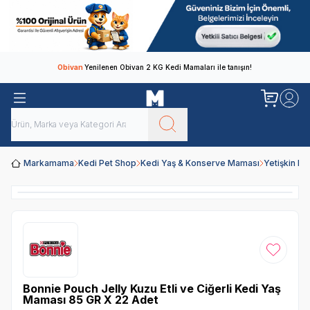
Obivan
Yenilenen Obivan 2 KG Kedi Mamaları ile tanışın!
Markamama
Kedi Pet Shop
Kedi Yaş & Konserve Maması
Yetişkin K
Favoriye
Bonnie Pouch Jelly Kuzu Etli ve Ciğerli Kedi Yaş
Maması 85 GR X 22 Adet