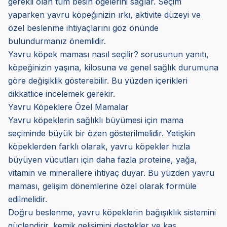
gerekli olan tüm besin ögelerini sağlar. Seçim
yaparken yavru köpeğinizin ırkı, aktivite düzeyi ve
özel beslenme ihtiyaçlarını göz önünde
bulundurmanız önemlidir.
Yavru köpek maması nasıl seçilir? sorusunun yanıtı,
köpeğinizin yaşına, kilosuna ve genel sağlık durumuna
göre değişiklik gösterebilir. Bu yüzden içerikleri
dikkatlice incelemek gerekir.
Yavru Köpeklere Özel Mamalar
Yavru köpeklerin sağlıklı büyümesi için mama
seçiminde büyük bir özen gösterilmelidir. Yetişkin
köpeklerden farklı olarak, yavru köpekler hızla
büyüyen vücutları için daha fazla proteine, yağa,
vitamin ve minerallere ihtiyaç duyar. Bu yüzden yavru
maması, gelişim dönemlerine özel olarak formüle
edilmelidir.
Doğru beslenme, yavru köpeklerin bağışıklık sistemini
güçlendirir, kemik gelişimini destekler ve kas