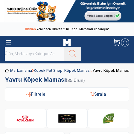
Obivan
Yenilenen Obivan 2 KG Kedi Mamaları ile tanışın!
Markamama
Köpek Pet Shop
Köpek Maması
Yavru Köpek Maması
Yavru Köpek Maması
(85 Ürün)
Filtrele
Filtrele
Sırala
Sırala
Royal Canin
Pro Plan
N&D
Hi