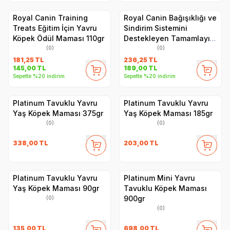
Royal Canin Training
Royal Canin Bağışıklığı ve
Treats Eğitim İçin Yavru
Sindirim Sistemini
Köpek Ödül Maması 110gr
Destekleyen Tamamlayıcı
Yavru Köpek Ödül
(0)
(0)
Maması 100gr
181,25
TL
236,25
TL
145,00
TL
189,00
TL
Sepette %20 indirim
Sepette %20 indirim
Platinum Tavuklu Yavru
Platinum Tavuklu Yavru
Yaş Köpek Maması 375gr
Yaş Köpek Maması 185gr
(0)
(0)
338,00
TL
203,00
TL
Platinum Tavuklu Yavru
Platinum Mini Yavru
Yaş Köpek Maması 90gr
Tavuklu Köpek Maması
900gr
(0)
(0)
135,00
TL
698,00
TL