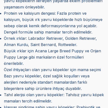
yavru köpeklerin ilerleyen yaşlarda eklem problemleri
yaşamasını önleyebilir.
Protein ve kalsiyum dengesi: Fazla protein ve
kalsiyum, büyük ırk yavru köpeklerde hızlı büyümeye
sebep olarak kemik deformasyonlarına yol açabilir.
Dengeli formüle sahip mamalar tercih edilmelidir.
Örnek ırklar: Labrador Retriever, Golden Retriever,
Alman Kurdu, Saint Bernard, Rottweiler.
Büyük ırklar için Acana Large Breed Puppy ve Orijen
Puppy Large gibi markaların özel formülleri
önerilebilir.
Özel ihtiyaçları olan yavru köpekler için mama seçimi
Bazı yavru köpekler, özel sağlık koşulları veya
alerjileri nedeniyle standart mamalardan farklı
bileşenlere sahip ürünlere ihtiyaç duyabilir.
Tahıl alerjisi olan yavru köpekler: Tahılsız yavru köpek
mamaları tercih edilmelidir.
Hassas sindirime sahip yavru köpekler: Prebiyotik ve