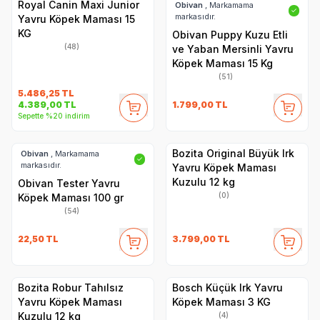
Royal Canin Maxi Junior
Obivan
, Markamama
✓
markasıdır.
Yavru Köpek Maması 15
KG
Obivan Puppy Kuzu Etli
(48)
ve Yaban Mersinli Yavru
Köpek Maması 15 Kg
(51)
5.486,25
TL
1.799,00
TL
4.389,00
TL
Sepette %20 indirim
Bozita Original Büyük Irk
Obivan
, Markamama
✓
markasıdır.
Yavru Köpek Maması
Kuzulu 12 kg
Obivan Tester Yavru
(0)
Köpek Maması 100 gr
(54)
22,50
TL
3.799,00
TL
Bozita Robur Tahılsız
Bosch Küçük Irk Yavru
Yavru Köpek Maması
Köpek Maması 3 KG
Kuzulu 12 kg
(4)