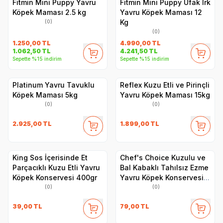
Fitmin Mini Puppy Yavru
Fitmin Mini Puppy Ufak Irk
Köpek Maması 2.5 kg
Yavru Köpek Maması 12
Kg
(0)
(0)
1.250,00
TL
4.990,00
TL
1.062,50
TL
4.241,50
TL
Sepette %15 indirim
Sepette %15 indirim
Platinum Yavru Tavuklu
Reflex Kuzu Etli ve Pirinçli
Köpek Maması 5kg
Yavru Köpek Maması 15kg
(0)
(0)
2.925,00
TL
1.899,00
TL
King Sos İçerisinde Et
Chef's Choice Kuzulu ve
Parçacıklı Kuzu Etli Yavru
Bal Kabaklı Tahılsız Ezme
Köpek Konservesi 400gr
Yavru Köpek Konservesi
400gr
(0)
(0)
39,00
TL
79,00
TL