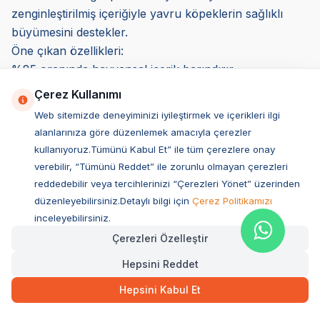
zenginleştirilmiş içeriğiyle yavru köpeklerin sağlıklı
büyümesini destekler.
Öne çıkan özellikleri:
%85 oranında hayvansal içerik barındırır.
Glukozamin ve kondroitin içererek eklem sağlığını
Çerez Kullanımı
destekler.
Web sitemizde deneyiminizi iyileştirmek ve içerikleri ilgi
Tahıl içermeyen yapısıyla hassas sindirime sahip yavru
alanlarınıza göre düzenlemek amacıyla çerezler
köpekler için uygundur.
kullanıyoruz.Tümünü Kabul Et” ile tüm çerezlere onay
Kimler için uygun? Yüksek protein ihtiyacı olan büyük
verebilir, “Tümünü Reddet” ile zorunlu olmayan çerezleri
ırk yavru köpekler için önerilir.
reddedebilir veya tercihlerinizi “Çerezleri Yönet” üzerinden
Yavru Köpek Maması Kullanmanın Avantajları
düzenleyebilirsiniz.Detaylı bilgi için
Çerez Politikamızı
Yavru köpeklerin gelişim sürecinde doğru beslenme
inceleyebilirsiniz.
büyük önem taşır. Yavru köpek maması kullanmanın
Çerezleri Özelleştir
avantajları, yavru köpeklerin ihtiyaç duyduğu protein,
Hepsini Reddet
vitamin, mineral ve sağlıklı yağları dengeli bir şekilde
Hepsini Kabul Et
sunmasıdır. Özel olarak formüle edilen bu mamalar,
yavru köpeklerin bağışıklık sistemini güçlendirir, kas ve