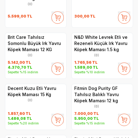
(0)
5.599,00
TL
300,00
TL
Brit Care Tahılsız
N&D White Levrek Etli ve
Somonlu Büyük Irk Yavru
Rezeneli Küçük Irk Yavru
Köpek Maması 12 KG
Köpek Maması 1.5 kg
(0)
(0)
5.142,00
TL
1.765,56
TL
4.370,70
TL
1.589,00
TL
Sepette %15 indirim
Sepette %10 indirim
Decent Kuzu Etli Yavru
Fitmin Dog Purity GF
Köpek Maması 15 Kg
Tahılsız Balıklı Yavru
Köpek Maması 12 kg
(0)
(0)
1.857,60
TL
7.000,00
TL
1.486,08
TL
5.950,00
TL
Sepette %20 indirim
Sepette %15 indirim