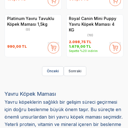
Platinum Yavru Tavuklu
Royal Canin Mini Puppy
Köpek Maması 1,5kg
Yavru Köpek Maması 4
KG
(0)
(10)
2.098,75
TL
990,00
TL
1.679,00
TL
Sepette %20 indirim
Önceki
Sonraki
Yavru Köpek Maması
Yavru köpeklerin sağlıklı bir gelişim süreci geçirmesi
için doğru beslenme büyük önem taşır. Bu süreçte en
önemli unsurlardan biri yavru köpek maması seçimidir.
Yeterli protein, vitamin ve mineral içeren bir beslenme