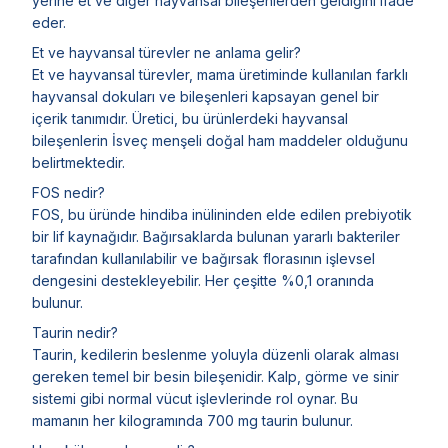
yerine et ve diğer hayvansal bileşenlerden geldiğini ifade
eder.
Et ve hayvansal türevler ne anlama gelir?
Et ve hayvansal türevler, mama üretiminde kullanılan farklı
hayvansal dokuları ve bileşenleri kapsayan genel bir
içerik tanımıdır. Üretici, bu ürünlerdeki hayvansal
bileşenlerin İsveç menşeli doğal ham maddeler olduğunu
belirtmektedir.
FOS nedir?
FOS, bu üründe hindiba inülininden elde edilen prebiyotik
bir lif kaynağıdır. Bağırsaklarda bulunan yararlı bakteriler
tarafından kullanılabilir ve bağırsak florasının işlevsel
dengesini destekleyebilir. Her çeşitte %0,1 oranında
bulunur.
Taurin nedir?
Taurin, kedilerin beslenme yoluyla düzenli olarak alması
gereken temel bir besin bileşenidir. Kalp, görme ve sinir
sistemi gibi normal vücut işlevlerinde rol oynar. Bu
mamanın her kilogramında 700 mg taurin bulunur.