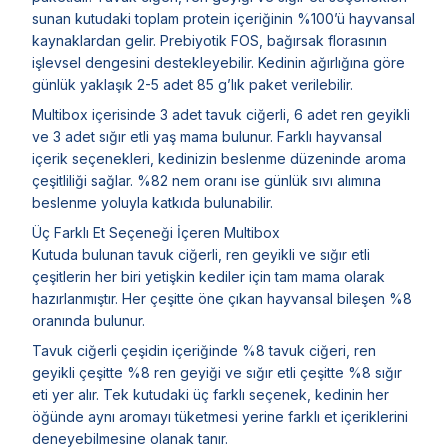
sunan kutudaki toplam protein içeriğinin %100’ü hayvansal
kaynaklardan gelir. Prebiyotik FOS, bağırsak florasının
işlevsel dengesini destekleyebilir. Kedinin ağırlığına göre
günlük yaklaşık 2-5 adet 85 g’lık paket verilebilir.
Multibox içerisinde 3 adet tavuk ciğerli, 6 adet ren geyikli
ve 3 adet sığır etli yaş mama bulunur. Farklı hayvansal
içerik seçenekleri, kedinizin beslenme düzeninde aroma
çeşitliliği sağlar. %82 nem oranı ise günlük sıvı alımına
beslenme yoluyla katkıda bulunabilir.
Üç Farklı Et Seçeneği İçeren Multibox
Kutuda bulunan tavuk ciğerli, ren geyikli ve sığır etli
çeşitlerin her biri yetişkin kediler için tam mama olarak
hazırlanmıştır. Her çeşitte öne çıkan hayvansal bileşen %8
oranında bulunur.
Tavuk ciğerli çeşidin içeriğinde %8 tavuk ciğeri, ren
geyikli çeşitte %8 ren geyiği ve sığır etli çeşitte %8 sığır
eti yer alır. Tek kutudaki üç farklı seçenek, kedinin her
öğünde aynı aromayı tüketmesi yerine farklı et içeriklerini
deneyebilmesine olanak tanır.