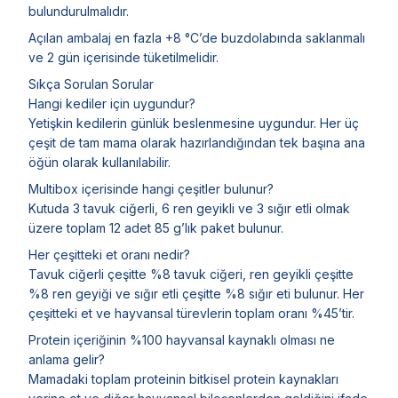
bulundurulmalıdır.
Açılan ambalaj en fazla +8 °C’de buzdolabında saklanmalı
ve 2 gün içerisinde tüketilmelidir.
Sıkça Sorulan Sorular
Hangi kediler için uygundur?
Yetişkin kedilerin günlük beslenmesine uygundur. Her üç
çeşit de tam mama olarak hazırlandığından tek başına ana
öğün olarak kullanılabilir.
Multibox içerisinde hangi çeşitler bulunur?
Kutuda 3 tavuk ciğerli, 6 ren geyikli ve 3 sığır etli olmak
üzere toplam 12 adet 85 g’lık paket bulunur.
Her çeşitteki et oranı nedir?
Tavuk ciğerli çeşitte %8 tavuk ciğeri, ren geyikli çeşitte
%8 ren geyiği ve sığır etli çeşitte %8 sığır eti bulunur. Her
çeşitteki et ve hayvansal türevlerin toplam oranı %45’tir.
Protein içeriğinin %100 hayvansal kaynaklı olması ne
anlama gelir?
Mamadaki toplam proteinin bitkisel protein kaynakları