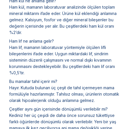
Ham kül ne anlama gelir?
Ham kül, mamanın laboratuvar analizinde ölçülen toplam
mineral miktarını ifade eder. Ürüne kül eklendiği anlamına
gelmez. Kalsiyum, fosfor ve diğer mineral bileşenler bu
değerin içerisinde yer alır. Bu çeşitlerdeki ham kül oranı
%2’dir.
Ham lif ne anlama gelir?
Ham lif, mamanın laboratuvar yöntemiyle ölçülen lifli
bileşenlerini ifade eder. Uygun miktardaki lif, sindirim
sisteminin düzenli çalışmasını ve normal dışkı kıvamının
korunmasını destekleyebilir. Bu çeşitlerdeki ham lif oranı
%0,5’tir.
Bu mamalar tahıl içerir mi?
Hayır. Kutuda bulunan üç çeşit de tahıl içermeyen mama
formülüyle hazırlanmıştır. Tahılsız olması, ürünlerin otomatik
olarak hipoalerjenik olduğu anlamına gelmez.
Çeşitler aynı gün içerisinde dönüşümlü verilebilir mi?
Kediniz her üç çeşidi de daha önce sorunsuz tükettiyse
farklı öğünlerde dönüşümlü olarak verilebilir. Yeni bir yaş
mamaya ilk kez geçiliyorsa ani mama değişikliği yerine