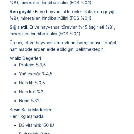
%8), mineraller, hindiba inülini (FOS %0,1).
Ren geyikli:
Et ve hayvansal türevler %45 (ren geyiği
%8), mineraller, hindiba inülini (FOS %0,1).
Sığır etli:
Et ve hayvansal türevler %45 (sığır eti %8),
mineraller, hindiba inülini (FOS %0,1).
Üretici, et ve hayvansal türevlerin İsveç menşeli doğal
ham maddelerden elde edildiğini belirtmektedir.
Analiz Değerleri
Protein: %8,5
Yağ içeriği: %4,5
Ham lif: %0,5
Ham kül: %2
Nem: %82
Besin Katkı Maddeleri
Her 1 kg mamada:
D3 vitamini: 150 IU