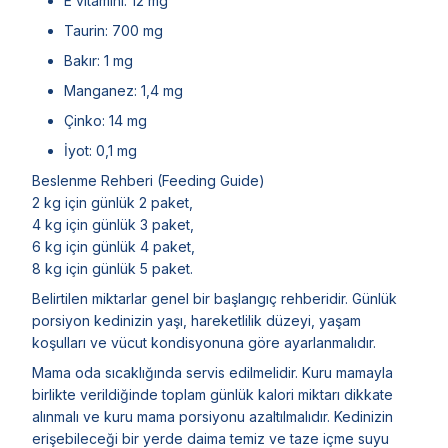
E vitamini: 12 mg
Taurin: 700 mg
Bakır: 1 mg
Manganez: 1,4 mg
Çinko: 14 mg
İyot: 0,1 mg
Beslenme Rehberi (Feeding Guide)
2 kg için günlük 2 paket,
4 kg için günlük 3 paket,
6 kg için günlük 4 paket,
8 kg için günlük 5 paket.
Belirtilen miktarlar genel bir başlangıç rehberidir. Günlük
porsiyon kedinizin yaşı, hareketlilik düzeyi, yaşam
koşulları ve vücut kondisyonuna göre ayarlanmalıdır.
Mama oda sıcaklığında servis edilmelidir. Kuru mamayla
birlikte verildiğinde toplam günlük kalori miktarı dikkate
alınmalı ve kuru mama porsiyonu azaltılmalıdır. Kedinizin
erişebileceği bir yerde daima temiz ve taze içme suyu