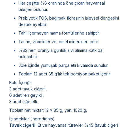
Her çeşitte %8 oranında öne çıkan hayvansal
bileşen bulunur.
Prebiyotik FOS, bağırsak florasının işlevsel dengesini
destekleyebilir.
Tahıl içermeyen mama formüllerine sahiptir.
Taurin, vitaminler ve temel mineraller içerir.
%82 nem oranıyla günlük sıvı alımına katkıda
bulunabilir.
Jöle içinde yumuşak parça etli kıvamda sunulur.
Toplam 12 adet 85 g’lık tek porsiyon paket içerir.
Kutu İçeriği
3 adet tavuk ciğerli,
6 adet ren geyikli,
3 adet sığır etli.
Toplam net miktar: 12 x 85 g, yani 1020 g.
İçindekiler (Ingredients)
Tavuk ciğerli:
Et ve hayvansal türevler %45 (tavuk ciğeri