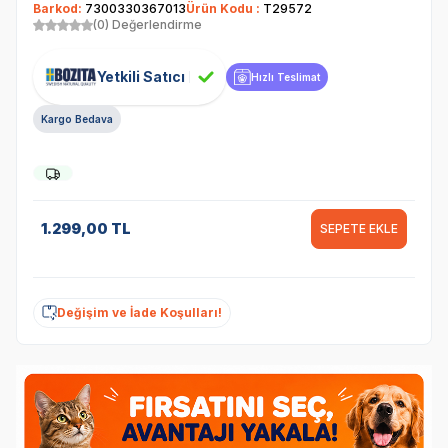
Barkod:
7300330367013
Ürün Kodu :
T29572
(0) Değerlendirme
Yetkili Satıcı
Hızlı Teslimat
Kargo Bedava
1.299,00
TL
SEPETE EKLE
Değişim ve İade Koşulları!