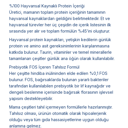
%100 Hayvansal Kaynaklı Protein İçeriği
Üretici, mamanın toplam protein içeriğinin tamamının
hayvansal kaynaklardan geldiğini belirtmektedir. Et ve
hayvansal türevler her üç çeşidin de içerik listesinin ilk
sırasında yer alır ve toplam formülün %45’ini oluşturur.
Hayvansal protein kaynakları, yetişkin kedilerin günlük
protein ve amino asit gereksinimlerinin karşılanmasına
katkıda bulunur. Taurin, vitaminler ve temel minerallerle
tamamlanan çeşitler günlük ana öğün olarak kullanılabilir.
Prebiyotik FOS İçeren Tahılsız Formül
Her çeşitte hindiba inülininden elde edilen %0,1 FOS
bulunur. FOS, bağırsaklarda bulunan yararlı bakteriler
tarafından kullanılabilen prebiyotik bir lif kaynağıdır ve
dengeli beslenme içerisinde bağırsak florasının işlevsel
yapısını destekleyebilir.
Mama çeşitleri tahıl içermeyen formüllerle hazırlanmıştır.
Tahılsız olması, ürünün otomatik olarak hipoalerjenik
olduğu veya tüm gıda hassasiyetlerine uygun olduğu
anlamına gelmez.