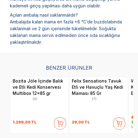
kademeli geçiş yapılması daha uygun olabilir.
Açılan ambalaj nasıl saklanmalıdır?
Ambalajda kalan mama en fazla +8 °C’de buzdolabında
saklanmalı ve 2 gün içerisinde tüketilmelidir. Soğukta
saklanan mama servis edilmeden önce oda sıcaklığına
yaklaştırılmalıdır.
BENZER ÜRÜNLER
Bozita Jöle İçinde Balık
Felix Sensations Tavuk
Wan
ve Etli Kedi Konservesi
Etli ve Havuçlu Yaş Kedi
Ka
Multibox 12x85 gr
Maması 85 Gr
Eti
(0)
(7)
40
1.299,00
TL
29,00
TL
35,
Sepe