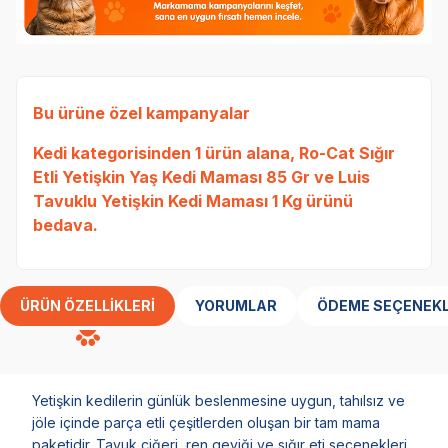
Bu ürüne özel kampanyalar
Kedi
kategorisinden 1 ürün alana,
Ro-Cat Sığır
Etli Yetişkin Yaş Kedi Maması 85 Gr
ve
Luis
Tavuklu Yetişkin Kedi Maması 1 Kg
ürünü
bedava.
ÜRÜN ÖZELLIKLERI
YORUMLAR
ÖDEME SEÇENEKL
Yetişkin kedilerin günlük beslenmesine uygun, tahılsız ve
jöle içinde parça etli çeşitlerden oluşan bir tam mama
paketidir. Tavuk ciğeri, ren geyiği ve sığır eti seçenekleri