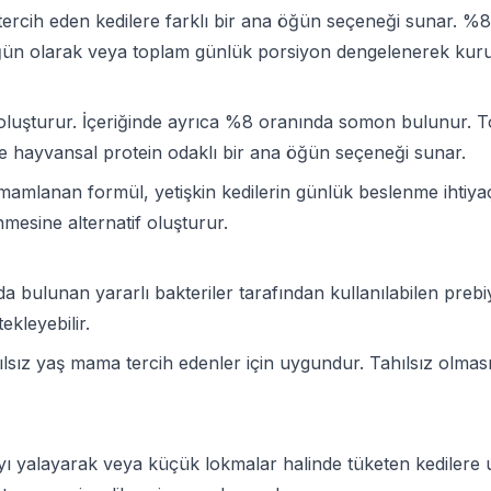
 tercih eden kedilere farklı bir ana öğün seçeneği sunar. 
ün olarak veya toplam günlük porsiyon dengelenerek kuru ma
luşturur. İçeriğinde ayrıca %8 oranında somon bulunur. T
de hayvansal protein odaklı bir ana öğün seçeneği sunar.
tamamlanan formül, yetişkin kedilerin günlük beslenme ihtiya
nmesine alternatif oluşturur.
 bulunan yararlı bakteriler tarafından kullanılabilen prebiy
ekleyebilir.
lsız yaş mama tercih edenler için uygundur. Tahılsız olması
 yalayarak veya küçük lokmalar halinde tüketen kedilere u