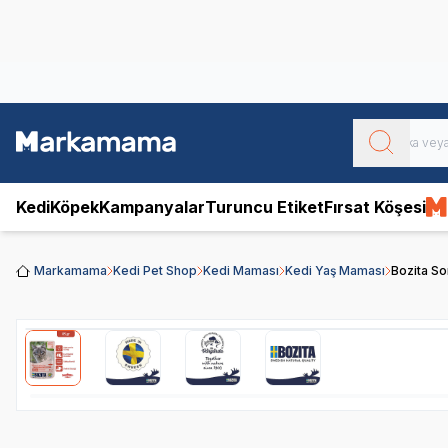
Obivan
Yenilenen Obivan 2 KG Kedi Mamaları ile tanışın!
Kedi
Köpek
Kampanyalar
Turuncu Etiket
Fırsat Köşesi
Markamama
Kedi Pet Shop
Kedi Maması
Kedi Yaş Maması
Bozita So