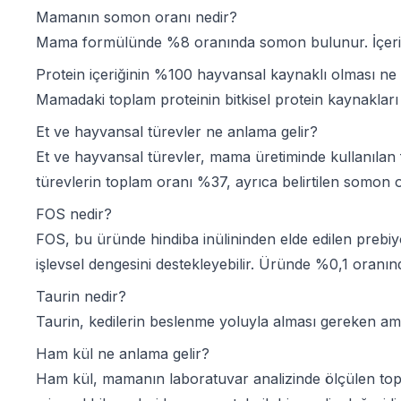
Mamanın somon oranı nedir?
Mama formülünde %8 oranında somon bulunur. İçeriğin
Protein içeriğinin %100 hayvansal kaynaklı olması ne
Mamadaki toplam proteinin bitkisel protein kaynakları 
Et ve hayvansal türevler ne anlama gelir?
Et ve hayvansal türevler, mama üretiminde kullanılan f
türevlerin toplam oranı %37, ayrıca belirtilen somon o
FOS nedir?
FOS, bu üründe hindiba inülininden elde edilen prebiyot
işlevsel dengesini destekleyebilir. Üründe %0,1 oranın
Taurin nedir?
Taurin, kedilerin beslenme yoluyla alması gereken ami
Ham kül ne anlama gelir?
Ham kül, mamanın laboratuvar analizinde ölçülen topl