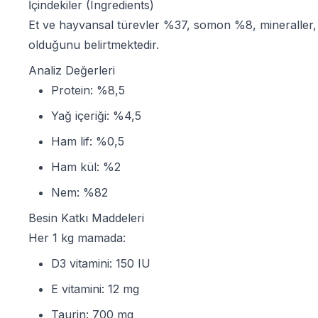
İçindekiler (Ingredients)
Et ve hayvansal türevler %37, somon %8, mineraller, hi
olduğunu belirtmektedir.
Analiz Değerleri
Protein: %8,5
Yağ içeriği: %4,5
Ham lif: %0,5
Ham kül: %2
Nem: %82
Besin Katkı Maddeleri
Her 1 kg mamada:
D3 vitamini: 150 IU
E vitamini: 12 mg
Taurin: 700 mg