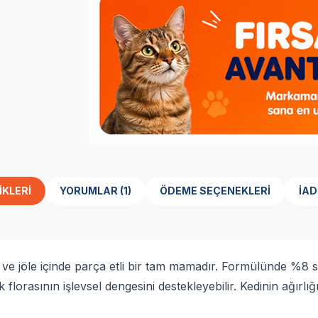
IKLERI
YORUMLAR (1)
ÖDEME SEÇENEKLERI
İAD
z ve jöle içinde parça etli bir tam mamadır. Formülünde %8
lorasının işlevsel dengesini destekleyebilir. Kedinin ağırlı