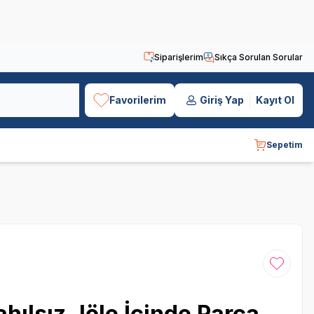
Siparişlerim
Sıkça Sorulan Sorular
Favorilerim
Giriş Yap
Kayıt Ol
Sepetim
Favoriye
ahılsız Jöle İçinde Parça