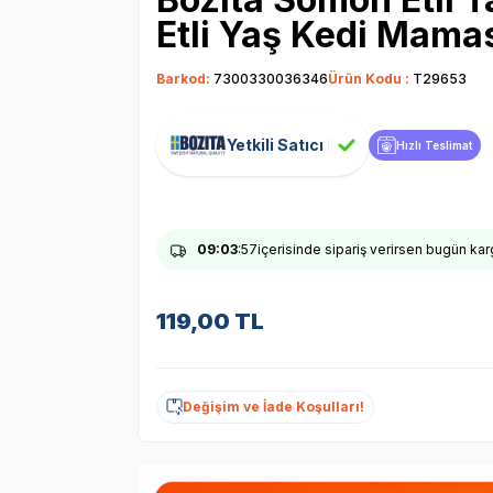
Etli Yaş Kedi Mamas
Barkod:
7300330036346
Ürün Kodu :
T29653
Yetkili Satıcı
Hızlı Teslimat
09
:03
:56
içerisinde sipariş verirsen bugün ka
119,00
TL
Değişim ve İade Koşulları!