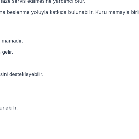
aze servis edilmesine yardımcı olur.
na beslenme yoluyla katkıda bulunabilir. Kuru mamayla bir
m mamadır.
gelir.
ini destekleyebilir.
nabilir.