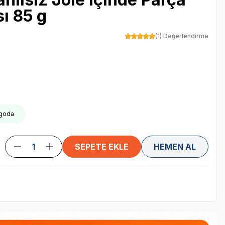
ı 85 g
(1) Değerlendirme
rgoda
SEPETE EKLE
HEMEN AL