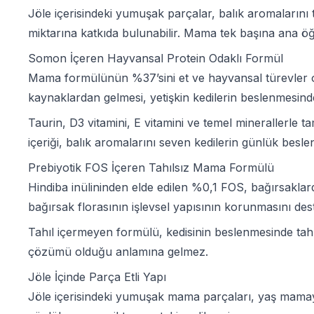
Jöle içerisindeki yumuşak parçalar, balık aromalarını
miktarına katkıda bulunabilir. Mama tek başına ana öğ
Somon İçeren Hayvansal Protein Odaklı Formül
Mama formülünün %37’sini et ve hayvansal türevler o
kaynaklardan gelmesi, yetişkin kedilerin beslenmesin
Taurin, D3 vitamini, E vitamini ve temel minerallerle 
içeriği, balık aromalarını seven kedilerin günlük besle
Prebiyotik FOS İçeren Tahılsız Mama Formülü
Hindiba inülininden elde edilen %0,1 FOS, bağırsaklarda
bağırsak florasının işlevsel yapısının korunmasını dest
Tahıl içermeyen formülü, kedisinin beslenmesinde tahı
çözümü olduğu anlamına gelmez.
Jöle İçinde Parça Etli Yapı
Jöle içerisindeki yumuşak mama parçaları, yaş mamayı