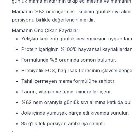
günlük mama miktarının takip edilmesine ve mamanın t
Mamanın %82 nem içermesi, kedinin günlük sıvı alımı
porsiyonu birlikte değerlendirilmelidir.
Mamanın Öne Çıkan Faydaları
Yetişkin kedilerin günlük beslenmesine uygun ta
Protein içeriğinin %100’ü hayvansal kaynaklardan 
Formülünde %8 oranında somon bulunur.
Prebiyotik FOS, bağırsak florasının işlevsel denges
Tahıl içermeyen mama formülüne sahiptir.
Taurin, vitamin ve temel mineraller içerir.
%82 nem oranıyla günlük sıvı alımına katkıda bulu
Jöle içinde yumuşak parça etli kıvamda sunulur.
85 g’lık tek porsiyon ambalaja sahiptir.