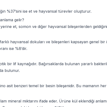
 %37’sini ise et ve hayvansal türevler oluşturur.
 anlama gelir?
yerine et, somon ve diğer hayvansal bileşenlerden geldiğini
arklı hayvansal dokuları ve bileşenleri kapsayan genel bir 
ranı ise %8’dir.
ik bir lif kaynağıdır. Bağırsaklarda bulunan yararlı bakteril
da bulunur.
no asit benzeri temel bir besin bileşenidir. Bu mamanın her
am mineral miktarını ifade eder. Ürüne kül eklendiği anla