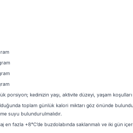
 gram
 gram
 gram
 gram
nlük porsiyon; kedinizin yaşı, aktivite düzeyi, yaşam koşull
duğunda toplam günlük kalori miktarı göz önünde bulunduru
içme suyu bulundurulmalıdır.
j en fazla +8°C’de buzdolabında saklanmalı ve iki gün içeris