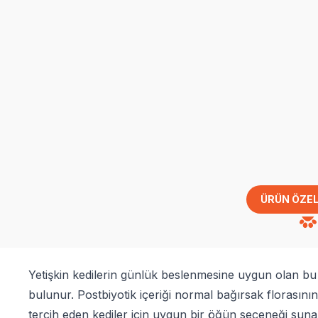
ÜRÜN ÖZEL
Yetişkin kedilerin günlük beslenmesine uygun olan b
bulunur. Postbiyotik içeriği normal bağırsak florası
tercih eden kediler için uygun bir öğün seçeneği suna