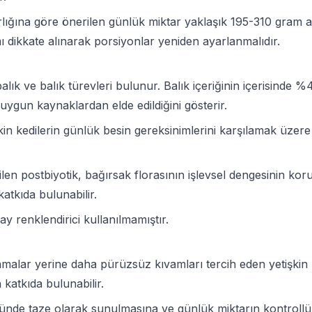
ırlığına göre önerilen günlük miktar yaklaşık 195-310 gram 
mı dikkate alınarak porsiyonlar yeniden ayarlanmalıdır.
ık ve balık türevleri bulunur. Balık içeriğinin içerisinde 
 uygun kaynaklardan elde edildiğini gösterir.
in kedilerin günlük besin gereksinimlerini karşılamak üzere 
en postbiyotik, bağırsak florasının işlevsel dengesinin koru
atkıda bulunabilir.
 renklendirici kullanılmamıştır.
ar yerine daha pürüzsüz kıvamları tercih eden yetişkin k
 katkıda bulunabilir.
ünde taze olarak sunulmasına ve günlük miktarın kontrollü 