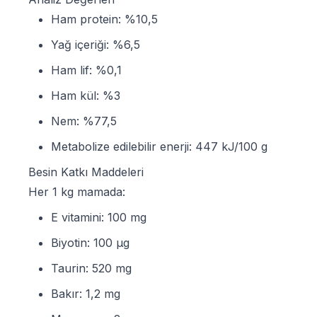
Ham protein: %10,5
Yağ içeriği: %6,5
Ham lif: %0,1
Ham kül: %3
Nem: %77,5
Metabolize edilebilir enerji: 447 kJ/100 g
Besin Katkı Maddeleri
Her 1 kg mamada:
E vitamini: 100 mg
Biyotin: 100 µg
Taurin: 520 mg
Bakır: 1,2 mg