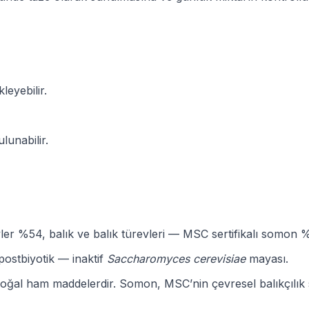
leyebilir.
lunabilir.
er %54, balık ve balık türevleri — MSC sertifikalı somon %
 postbiyotik — inaktif
Saccharomyces cerevisiae
mayası.
ler doğal ham maddelerdir. Somon, MSC’nin çevresel balıkçılık 