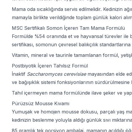
Mama oda sıcaklığında servis edilmelidir. Kedinizin ağ
mamayla birlikte verildiğinde toplam günlük kalori alı
MSC Sertifikalı Somon İçeren Tam Mama Formülü
Formülde %54 oranında et ve hayvansal türevler ile bal
sertifikası, somonun çevresel balıkçılık standartlarına
Vitamin, mineral ve taurinle tamamlanan formül, yetişk
Postbiyotik İçeren Tahılsız Formül
İnaktif
Saccharomyces cerevisiae
mayasından elde edil
ve bağışıklık sistemi fonksiyonlarının sürdürülmesine k
Tahıl içermeyen mama formülünde ilave şeker ve yapay
Pürüzsüz Mousse Kıvamı
Yumuşak ve homojen mousse dokusu, parçalı yaş mamal
kedinizin beslenme yoluyla aldığı günlük sıvı miktarına
85 gramlık tek porsiyon ambalaj, mamanın açıldığı öğ