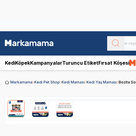
Obivan
Yenilenen Obivan 2 KG Kedi Mamaları ile tanışın!
Kedi
Köpek
Kampanyalar
Turuncu Etiket
Fırsat Köşesi
Markamama
Kedi Pet Shop
Kedi Maması
Kedi Yaş Maması
Bozita So