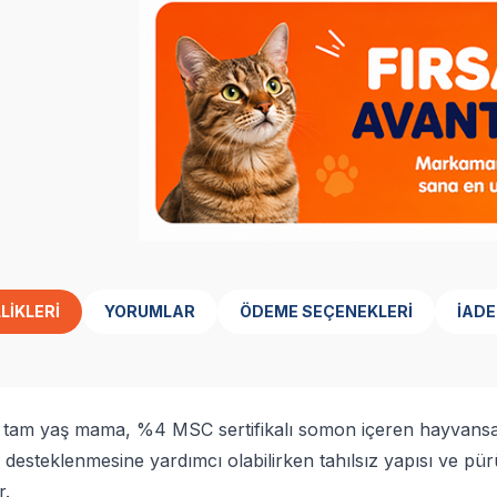
LIKLERI
YORUMLAR
ÖDEME SEÇENEKLERI
İADE
u tam yaş mama, %4 MSC sertifikalı somon içeren hayvansal
nın desteklenmesine yardımcı olabilirken tahılsız yapısı ve
r.