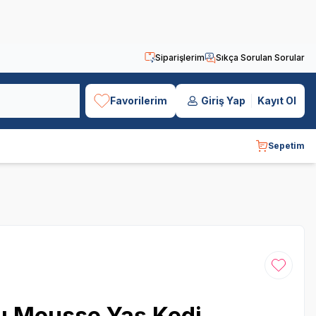
Siparişlerim
Sıkça Sorulan Sorular
Favorilerim
Giriş Yap
Kayıt Ol
Sepetim
Favoriye
lı Mousse Yaş Kedi