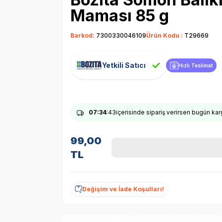
Maması 85 g
Barkod:
7300330046109
Ürün Kodu :
T29669
Yetkili Satıcı
Hızlı Teslimat
07
:34
:42
içerisinde sipariş verirsen bugün ka
99,00
TL
Değişim ve İade Koşulları!