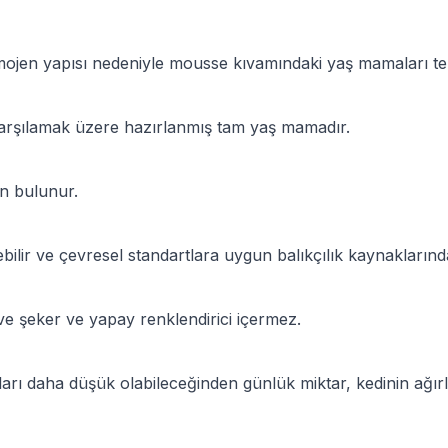
jen yapısı nedeniyle mousse kıvamındaki yaş mamaları tercih
i karşılamak üzere hazırlanmış tam yaş mamadır.
n bulunur.
ir ve çevresel standartlara uygun balıkçılık kaynaklarından 
lave şeker ve yapay renklendirici içermez.
htiyaçları daha düşük olabileceğinden günlük miktar, kedinin ağ