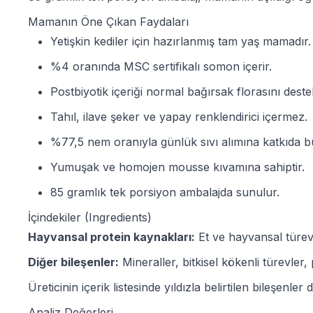
Mamanın Öne Çıkan Faydaları
Yetişkin kediler için hazırlanmış tam yaş mamadır.
%4 oranında MSC sertifikalı somon içerir.
Postbiyotik içeriği normal bağırsak florasını destek
Tahıl, ilave şeker ve yapay renklendirici içermez.
%77,5 nem oranıyla günlük sıvı alımına katkıda bu
Yumuşak ve homojen mousse kıvamına sahiptir.
85 gramlık tek porsiyon ambalajda sunulur.
İçindekiler (Ingredients)
Hayvansal protein kaynakları:
Et ve hayvansal türevl
Diğer bileşenler:
Mineraller, bitkisel kökenli türevler,
Üreticinin içerik listesinde yıldızla belirtilen bileşen
Analiz Değerleri