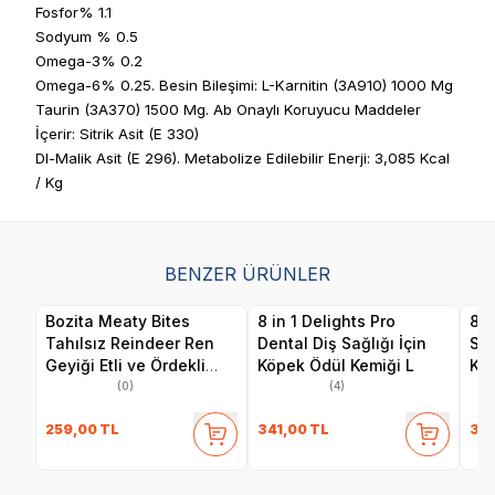
Fosfor% 1.1
Sodyum % 0.5
Omega-3% 0.2
Omega-6% 0.25. Besin Bileşimi: L-Karnitin (3A910) 1000 Mg
Taurin (3A370) 1500 Mg. Ab Onaylı Koruyucu Maddeler
İçerir: Sitrik Asit (E 330)
Dl-Malik Asit (E 296). Metabolize Edilebilir Enerji: 3,085 Kcal
/ Kg
BENZER ÜRÜNLER
Bozita Meaty Bites
8 in 1 Delights Pro
8 i
Tahılsız Reindeer Ren
Dental Diş Sağlığı İçin
Sağ
Geyiği Etli ve Ördekli
Köpek Ödül Kemiği L
Kem
Köpek Ödül Maması 70
(0)
(4)
gr
259,00
TL
341,00
TL
341