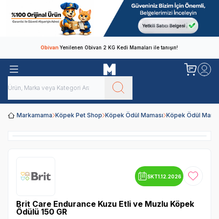
Obivan
Yenilenen Obivan 2 KG Kedi Mamaları ile tanışın!
Markamama
Köpek Pet Shop
Köpek Ödül Maması
Köpek Ödül Mamal
SKT
1.12.2026
Favoriye
Brit Care Endurance Kuzu Etli ve Muzlu Köpek
Ödülü 150 GR