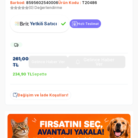
Barkod:
8595602540006
Ürün Kodu :
T20486
(0) Değerlendirme
Yetkili Satıcı
Hızlı Teslimat
261,00
Gelince Haber
Gelince Haber Ver
Ver
TL
234,90
TL
Sepette
Değişim ve İade Koşulları!