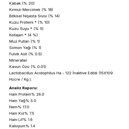
Kabak (% 20)
Kırmızı Mercimek (% 18)
Bitkisel Nişasta Sıvısı (% 14)
Kuzu Proteini * (% 10)
Kuzu Suyu * (% 5)
Kollajen * (4 %)
Muz Pulları (% 1)
Somon Yağı (% 1)
Fulvik Asit (% 0.5)
Mineraller
Kavun Özü (% 0.01)
Lactobacillus Acidophilus Ha - 122 İnaktive Edildi (15X109
Hücre / Kg ).
Analiz Raporu:
Ham Protein% 26.0
Ham Yağ% 5.0
Nem% 17.0
Ham Kül% 7.5
Ham Lif% 1.6
Kalsiyum% 1.4