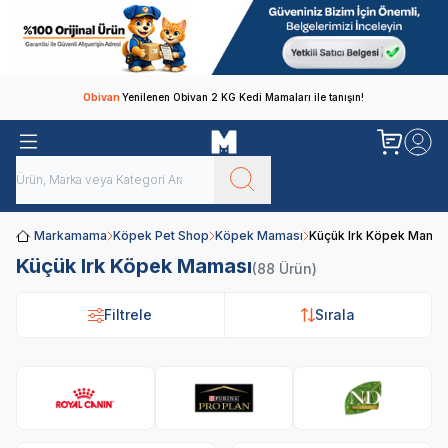
Obivan
Yenilenen Obivan 2 KG Kedi Mamaları ile tanışın!
Markamama
Köpek Pet Shop
Köpek Maması
Küçük Irk Köpek Mamas
Küçük Irk Köpek Maması
(88 Ürün)
Filtrele
Sırala
Royal Canin
Pro Plan
N&D
Hi