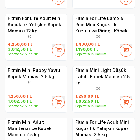
Fitmin For Life Adult Mini
Fitmin For Life Lamb &
Küçük Irk Yetişkin Köpek
Rice Mini Küçük Irk
Maması 12 kg
Kuzulu ve Pirinçli Köpek
Maması 2.5 kg
(0)
(0)
4.250,00
TL
1.400,00
TL
3.612,50
TL
1.190,00
TL
Sepette %15 indirim
Sepette %15 indirim
Fitmin Mini Puppy Yavru
Fitmin Mini Light Düşük
Köpek Maması 2.5 kg
Tahıllı Köpek Maması 2.5
kg
(0)
(0)
1.250,00
TL
1.250,00
TL
1.062,50
TL
1.062,50
TL
Sepette %15 indirim
Sepette %15 indirim
Fitmin Mini Adult
Fitmin For Life Adult Mini
Maintenance Köpek
Küçük Irk Yetişkin Köpek
Maması 2.5 kg
Maması 2.5 kg