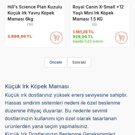
Hill's Science Plan Kuzulu
Royal Canin X-Small +12
Küçük Irk Yavru Köpek
Yaşlı Mini Irk Köpek
Maması 6kg
Maması 1.5 KG
(10)
(0)
1.161,25
TL
2.899,00
TL
929,00
TL
Sepette %20 indirim
Önceki
Sonraki
Küçük Irk Köpek Maması
Küçük ırk dostlarınız yüksek enerji seviyesine sahiptir.
Hassas sindirim sistemleri nedeni ile özel beslenme
düzenine ihtiyaç duyarlar. Bu nedenle sevimli
dostlarınızın kullanımı için özel olarak tasarlanan
ürünlerden yana seçim yapmalısınız.
Küçük Irk Dostlarınızın Beslenme Gereksinimleri