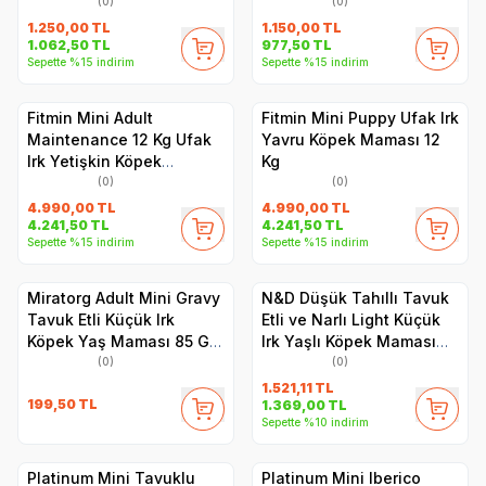
(0)
(0)
1.250,00
TL
1.150,00
TL
1.062,50
TL
977,50
TL
Sepette %15 indirim
Sepette %15 indirim
Fitmin Mini Adult
Fitmin Mini Puppy Ufak Irk
Maintenance 12 Kg Ufak
Yavru Köpek Maması 12
Irk Yetişkin Köpek
Kg
Maması
(0)
(0)
4.990,00
TL
4.990,00
TL
4.241,50
TL
4.241,50
TL
Sepette %15 indirim
Sepette %15 indirim
Miratorg Adult Mini Gravy
N&D Düşük Tahıllı Tavuk
Tavuk Etli Küçük Irk
Etli ve Narlı Light Küçük
Köpek Yaş Maması 85 Gr
Irk Yaşlı Köpek Maması
x 5 Adet
2,5 kg
(0)
(0)
1.521,11
TL
199,50
TL
1.369,00
TL
Sepette %10 indirim
Platinum Mini Tavuklu
Platinum Mini Iberico