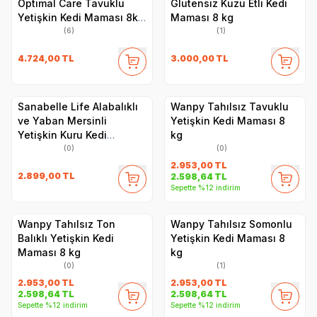
Optimal Care Tavuklu
Glutensiz Kuzu Etli Kedi
Yetişkin Kedi Maması 8kg
Maması 8 kg
+ 2kg HEDİYE!
(6)
(1)
4.724,00
TL
3.000,00
TL
Sanabelle Life Alabalıklı
Wanpy Tahılsız Tavuklu
ve Yaban Mersinli
Yetişkin Kedi Maması 8
Yetişkin Kuru Kedi
kg
Maması 8 Kg
(0)
(0)
2.953,00
TL
2.899,00
TL
2.598,64
TL
Sepette %12 indirim
Wanpy Tahılsız Ton
Wanpy Tahılsız Somonlu
Balıklı Yetişkin Kedi
Yetişkin Kedi Maması 8
Maması 8 kg
kg
(0)
(1)
2.953,00
TL
2.953,00
TL
2.598,64
TL
2.598,64
TL
Sepette %12 indirim
Sepette %12 indirim