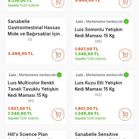
3.600,00
TL
4.219,00
TL
Sepette %20 indirim
Sanabelle
Luis
, Markamama markasıdır.
✓
Gastrointestinal Hassas
Luis Somonlu Yetişkin
Mide ve Bağırsaklar İçin
Kedi Maması 15 Kg
Özel Formül Kedi Maması
(1)
(96)
8 Kg
1.927,00
TL
3.499,00
TL
1.348,90
TL
Sepette %30 indirim
Luis
, Markamama markasıdır.
Luis
, Markamama markasıdır.
✓
✓
Luis Multicolor Renkli
Luis Kuzu Etli Yetişkin
Taneli Tavuklu Yetişkin
Kedi Maması 15 Kg
Kedi Maması 15 Kg
(62)
(41)
1.927,00
TL
1.927,00
TL
1.348,90
TL
1.348,90
TL
Sepette %30 indirim
Sepette %30 indirim
Hill's Science Plan
Sanabelle Sensitive