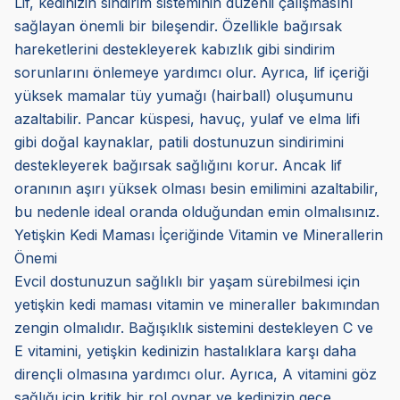
Lif, kedinizin sindirim sisteminin düzenli çalışmasını
sağlayan önemli bir bileşendir. Özellikle bağırsak
hareketlerini destekleyerek kabızlık gibi sindirim
sorunlarını önlemeye yardımcı olur. Ayrıca, lif içeriği
yüksek mamalar tüy yumağı (hairball) oluşumunu
azaltabilir. Pancar küspesi, havuç, yulaf ve elma lifi
gibi doğal kaynaklar, patili dostunuzun sindirimini
destekleyerek bağırsak sağlığını korur. Ancak lif
oranının aşırı yüksek olması besin emilimini azaltabilir,
bu nedenle ideal oranda olduğundan emin olmalısınız.
Yetişkin Kedi Maması İçeriğinde Vitamin ve Minerallerin
Önemi
Evcil dostunuzun sağlıklı bir yaşam sürebilmesi için
yetişkin kedi maması vitamin ve mineraller bakımından
zengin olmalıdır. Bağışıklık sistemini destekleyen C ve
E vitamini, yetişkin kedinizin hastalıklara karşı daha
dirençli olmasına yardımcı olur. Ayrıca, A vitamini göz
sağlığı için kritik bir rol oynar ve kedinizin gece