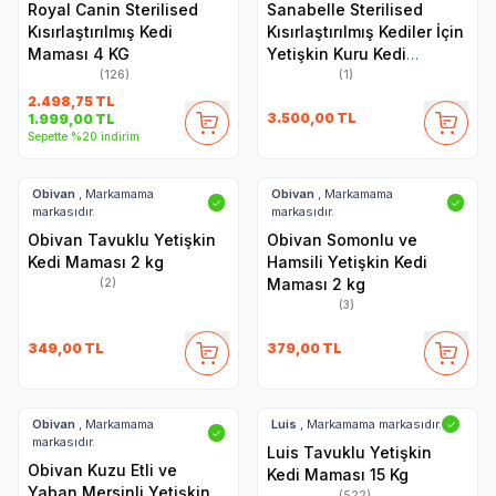
Royal Canin Sterilised
Sanabelle Sterilised
Kısırlaştırılmış Kedi
Kısırlaştırılmış Kediler İçin
Maması 4 KG
Yetişkin Kuru Kedi
Maması 8 Kg
(126)
(1)
2.498,75
TL
3.500,00
TL
1.999,00
TL
Sepette %20 indirim
Obivan
, Markamama
Obivan
, Markamama
✓
✓
markasıdır.
markasıdır.
Obivan Tavuklu Yetişkin
Obivan Somonlu ve
Kedi Maması 2 kg
Hamsili Yetişkin Kedi
Maması 2 kg
(2)
(3)
349,00
TL
379,00
TL
Obivan
, Markamama
Luis
, Markamama markasıdır.
✓
✓
markasıdır.
Luis Tavuklu Yetişkin
Obivan Kuzu Etli ve
Kedi Maması 15 Kg
Yaban Mersinli Yetişkin
(522)