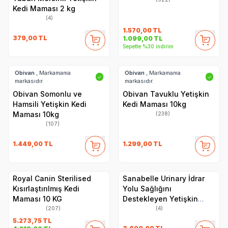
Kedi Maması 2 kg
(4)
1.570,00
TL
379,00
TL
1.099,00
TL
Sepette %30 indirim
Obivan
, Markamama
Obivan
, Markamama
✓
✓
markasıdır.
markasıdır.
Obivan Somonlu ve
Obivan Tavuklu Yetişkin
Hamsili Yetişkin Kedi
Kedi Maması 10kg
Maması 10kg
(238)
(107)
1.449,00
TL
1.299,00
TL
Royal Canin Sterilised
Sanabelle Urinary İdrar
Kısırlaştırılmış Kedi
Yolu Sağlığını
Maması 10 KG
Destekleyen Yetişkin
Kuru Kedi Maması 8 Kg
(207)
(4)
5.273,75
TL