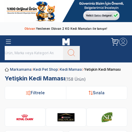
Obivan
Yenilenen Obivan 2 KG Kedi Mamaları ile tanışın!
Markamama
Kedi Pet Shop
Kedi Maması
Yetişkin Kedi Maması
Yetişkin Kedi Maması
(158 Ürün)
Filtrele
Sırala
Royal Canin
Pro Plan
N&D
Hi