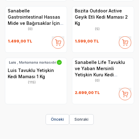
Sanabelle
Bozita Outdoor Active
Gastrointestinal Hassas
Geyik Etli Kedi Maması 2
Mide ve Bağırsaklar İçin
Kg
Özel Formül Kedi Maması
(0)
(5)
2 Kg
1.499,00
TL
1.599,00
TL
Sanabelle Life Tavuklu
Luis
, Markamama markasıdır.
✓
ve Yaban Mersinli
Luis Tavuklu Yetişkin
Yetişkin Kuru Kedi
Kedi Maması 1 Kg
Maması 8 Kg
(0)
(115)
2.699,00
TL
Önceki
Sonraki