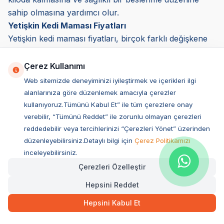
sahip olmasına yardımcı olur.
Yetişkin Kedi Maması Fiyatları
Yetişkin kedi maması fiyatları, birçok farklı değişkene
bağlı olarak değişiklik gösterir. Bir mamanın fiyatını
belirleyen en önemli faktörler mamanın içeriği,
Çerez Kullanımı
kullanılan protein kaynağı, markanın bilinirliği, üretim
Web sitemizde deneyiminizi iyileştirmek ve içerikleri ilgi
maliyetleri ve ambalaj boyutudur. Bazı mamalar daha
alanlarınıza göre düzenlemek amacıyla çerezler
uygun fiyatlı olurken, premium segmentte yer alan
kullanıyoruz.Tümünü Kabul Et” ile tüm çerezlere onay
markalar daha yüksek bir fiyat etiketiyle
verebilir, “Tümünü Reddet” ile zorunlu olmayan çerezleri
reddedebilir veya tercihlerinizi “Çerezleri Yönet” üzerinden
sunulmaktadır. Ancak, yüksek fiyat her zaman en iyi
düzenleyebilirsiniz.Detaylı bilgi için
Çerez Politikamızı
besin değerini sunmaz. Bu nedenle, fiyat odaklı kedi
inceleyebilirsiniz.
maması karşılaştırması yaparken mamanın içeriğini,
Çerezleri Özelleştir
protein ve yağ oranını, katkı maddesi olup olmadığını
ve tahıl içeriğini dikkatlice incelemek gerekir.
Hepsini Reddet
Yetişkin Kedi Maması Fiyatlarını Etkileyen Faktörler
Hepsini Kabul Et
Protein Kaynağı ve Kalitesi
Yetişkin kedi mamalarının içeriğinde gerçek et,