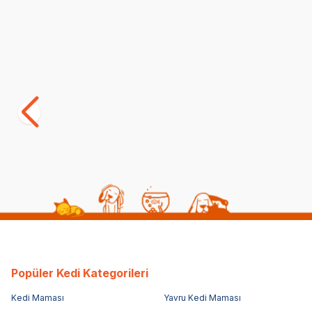
Yetkili
Satıcı
Tigres Team Ekose Desenli Papyon-
Tigres Tea
Kravat-Fular Kedi Tasma Takımı
kravat-fula
(4)
(3)
399,00
TL
399,00
TL
119,70
TL
119,70
TL
Sepette %70 indirim
S
Popüler Kedi Kategorileri
Kedi Maması
Yavru Kedi Maması