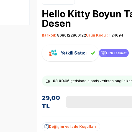
Hello Kitty Boyun 
Desen
Barkod:
8680122866122
Ürün Kodu :
T24694
Yetkili Satıcı
Hızlı Teslimat
03
:00
:05
içerisinde sipariş verirsen bugün ka
29,00
TL
Değişim ve İade Koşulları!