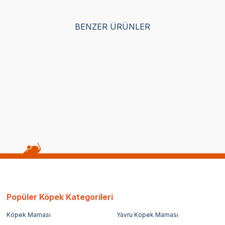
BENZER ÜRÜNLER
Yetkili
Yetkili
Satıcı
Satıcı
m Gökkuşağı Desenli Papyon-
Tigres Team Galaksi Desenli
r Kedi Tasma Takımı
kravat-fular Kedi Tasma Takı
(0)
399,00
TL
119,70
TL
epette %70 indirim
Sepette %70 indirim
Popüler Köpek Kategorileri
Köpek Maması
Yavru Köpek Maması