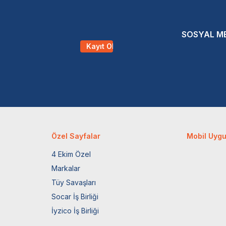
SOSYAL M
Kayıt Ol
Özel Sayfalar
Mobil Uyg
4 Ekim Özel
Markalar
Tüy Savaşları
Socar İş Birliği
İyzico İş Birliği