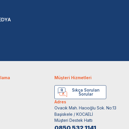
EDYA
ulama
Müşteri Hizmetleri
Sıkça Sorulan
Sorular
Adres
Ovacık Mah. Hacıoğlu Sok. No:13
Başiskele / KOCAELİ
Müşteri Destek Hattı
0850 532 1141