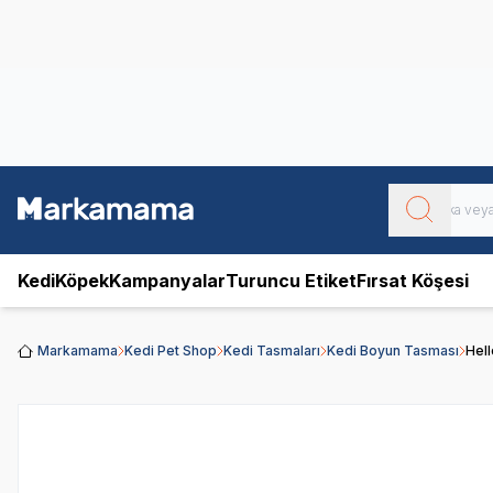
Obivan
Yenilenen Obivan 2 KG Kedi Mamaları ile tanışın!
Kedi
Köpek
Kampanyalar
Turuncu Etiket
Fırsat Köşesi
Markamama
Kedi Pet Shop
Kedi Tasmaları
Kedi Boyun Tasması
Hel