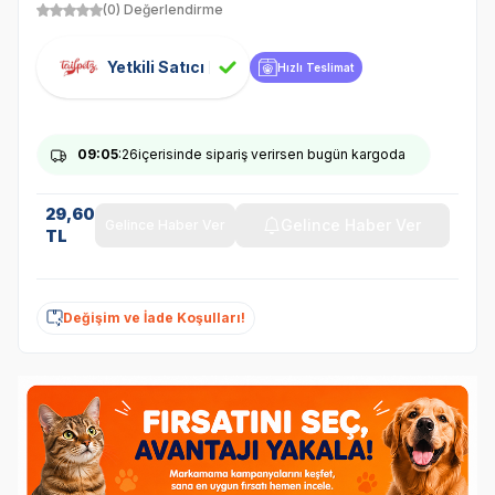
(0) Değerlendirme
Yetkili Satıcı
Hızlı Teslimat
09
:05
:26
içerisinde sipariş verirsen bugün kargoda
29,60
Gelince Haber Ver
Gelince Haber Ver
TL
Değişim ve İade Koşulları!