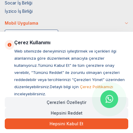
Socar İş Birliği
İyzico İş Birliği
Mobil Uygulama
Çerez Kullanımı
Web sitemizde deneyiminizi iyileştirmek ve içerikleri ilgi
alanlarınıza göre düzenlemek amacıyla çerezler
kullanıyoruz.Tümünü Kabul Et” ile tüm çerezlere onay
verebilir, “Tümünü Reddet” ile zorunlu olmayan çerezleri
reddedebilir veya tercihlerinizi “Çerezleri Yönet” üzerinden
düzenleyebilirsiniz.Detaylı bilgi için
Çerez Politikamızı
Müşteri Hizmetleri
inceleyebilirsiniz.
Çerezleri Özelleştir
Sıkça Sorulan Sorular
Hepsini Reddet
Adres
29,60
TL
Hızlı Teslimat
Ovacık Mah. Hacıoğlu Sok. No:13 Başiskele / KOCAELİ
Hepsini Kabul Et
Müşteri Destek Hattı
SEPETE EKLE