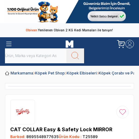
Obivan
Yenilenen Obivan 2 KG Kedi Mamaları ile tanışın!
Markamama
Köpek Pet Shop
Köpek Elbiseleri
Köpek Çorabı ve Patiğ
Favoriye
CAT COLLAR Easy & Safety Lock MIRROR
Barkod:
8695548977635
Ürün Kodu :
T25589