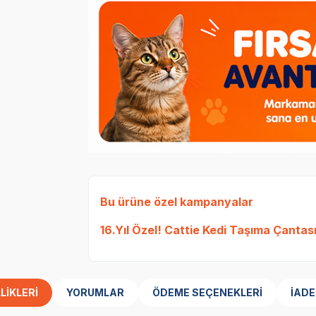
Bu ürüne özel kampanyalar
16.Yıl Özel! Cattie Kedi Taşıma Çanta
LIKLERI
YORUMLAR
ÖDEME SEÇENEKLERI
İADE