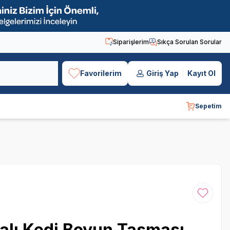
Siparişlerim
Sıkça Sorulan Sorular
Favorilerim
Giriş Yap
Kayıt Ol
Sepetim
Favoriye
kalı Kedi Boyun Tasması