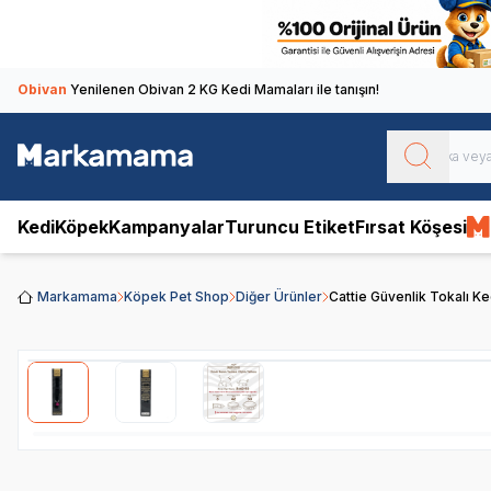
Obivan
Yenilenen Obivan 2 KG Kedi Mamaları ile tanışın!
Kedi
Köpek
Kampanyalar
Turuncu Etiket
Fırsat Köşesi
Markamama
Köpek Pet Shop
Diğer Ürünler
Cattie Güvenlik Tokalı 