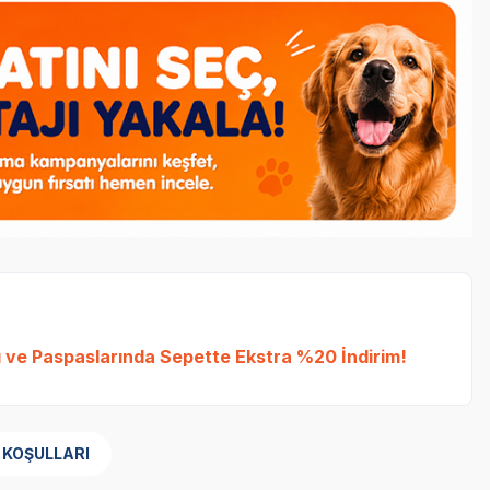
sı ve Paspaslarında Sepette Ekstra %20 İndirim!
 KOŞULLARI