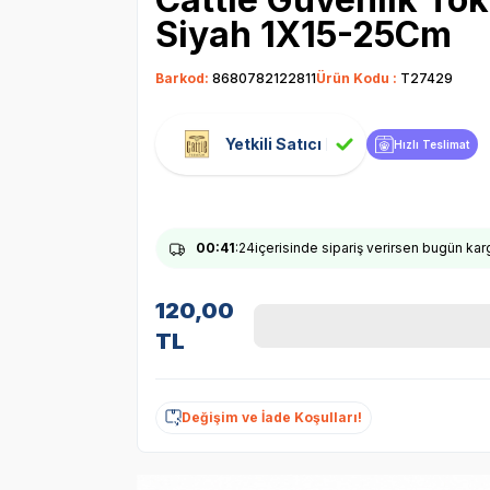
Siyah 1X15-25Cm
Barkod:
8680782122811
Ürün Kodu :
T27429
Yetkili Satıcı
Hızlı Teslimat
00
:41
:23
içerisinde sipariş verirsen bugün ka
120,00
TL
Değişim ve İade Koşulları!