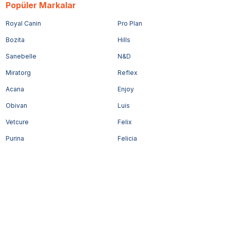
Popüler Markalar
Royal Canin
Pro Plan
Bozita
Hills
Sanebelle
N&D
Miratorg
Reflex
Acana
Enjoy
Obivan
Luis
Vetcure
Felix
Purina
Felicia