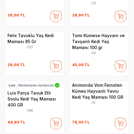
(7)
29,00
TL
29,90
TL
Felix Tavuklu Yaş Kedi
Tomi Kümese Hayvanı ve
Maması 85 Gr
Tavşanlı Kedi Yaş
Maması 100 gr
(12)
(0)
29,00
TL
45,00
TL
Animonda Vom Feinsten
Luis
, Markamama markasıdır.
✓
Kümes Hayvanlı Yavru
Luis Parça Tavuk Etli
Kedi Yaş Maması 100 GR
Soslu Kedi Yaş Maması
(1)
400 GR
(48)
49,90
TL
78,00
TL