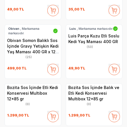
49,00
TL
35,00
TL
Obivan
, Markamama
Luis
, Markamama markasıdır.
✓
✓
markasıdır.
Luis Parça Kuzu Etli Soslu
Obivan Somon Balıklı Sos
Kedi Yaş Maması 400 GR
İçinde Gravy Yetişkin Kedi
(50)
Yaş Maması 400 GR x 12
Adet
(25)
499,00
TL
49,90
TL
Bozita Sos İçinde Etli Kedi
Bozita Sos İçinde Balık ve
Konservesi Multibox
Etli Kedi Konservesi
12x85 gr
Multibox 12x85 gr
(0)
(0)
1.299,00
TL
1.299,00
TL