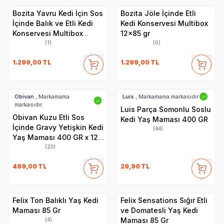
Bozita Yavru Kedi İçin Sos
Bozita Jöle İçinde Etli
İçinde Balık ve Etli Kedi
Kedi Konservesi Multibox
Konservesi Multibox
12x85 gr
12x85 gr
(1)
(0)
1.299,00
TL
1.299,00
TL
Obivan
, Markamama
Luis
, Markamama markasıdır.
✓
✓
markasıdır.
Luis Parça Somonlu Soslu
Obivan Kuzu Etli Sos
Kedi Yaş Maması 400 GR
İçinde Gravy Yetişkin Kedi
(44)
Yaş Maması 400 GR x 12
Adet
(23)
499,00
TL
29,90
TL
Felix Ton Balıklı Yaş Kedi
Felix Sensations Sığır Etli
Maması 85 Gr
ve Domatesli Yaş Kedi
Maması 85 Gr
(4)