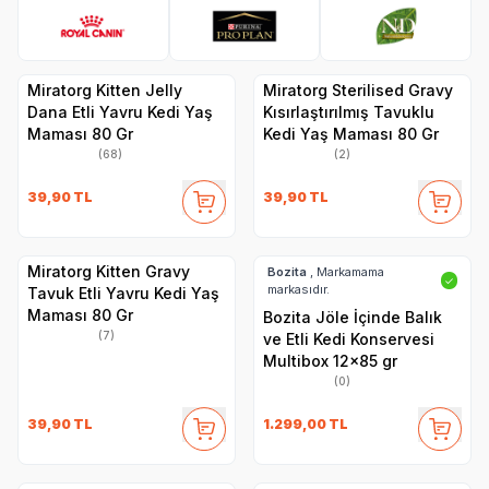
Royal Canin
Pro Plan
N&D
Hi
Miratorg Kitten Jelly
Miratorg Sterilised Gravy
Dana Etli Yavru Kedi Yaş
Kısırlaştırılmış Tavuklu
Maması 80 Gr
Kedi Yaş Maması 80 Gr
(68)
(2)
39,90
TL
39,90
TL
Miratorg Kitten Gravy
Bozita
, Markamama
✓
markasıdır.
Tavuk Etli Yavru Kedi Yaş
Maması 80 Gr
Bozita Jöle İçinde Balık
(7)
ve Etli Kedi Konservesi
Multibox 12x85 gr
(0)
39,90
TL
1.299,00
TL