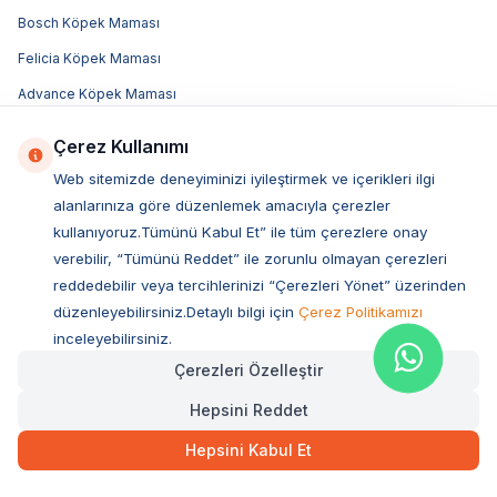
Bosch Köpek Maması
Felicia Köpek Maması
Advance Köpek Maması
Luis Köpek Maması
Çerez Kullanımı
Obivan Köpek Maması
Web sitemizde deneyiminizi iyileştirmek ve içerikleri ilgi
Bozita Köpek Maması
alanlarınıza göre düzenlemek amacıyla çerezler
kullanıyoruz.Tümünü Kabul Et” ile tüm çerezlere onay
Acana Köpek Maması
verebilir, “Tümünü Reddet” ile zorunlu olmayan çerezleri
Royal Canin Köpek Maması
reddedebilir veya tercihlerinizi “Çerezleri Yönet” üzerinden
Hill's Köpek Maması
düzenleyebilirsiniz.Detaylı bilgi için
Çerez Politikamızı
inceleyebilirsiniz.
Pro Plan Köpek Maması
Çerezleri Özelleştir
N&D Köpek Maması
Hepsini Reddet
Popüler Markalar
Hepsini Kabul Et
Royal Canin