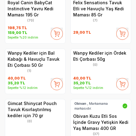
Royal Canin BabyCat
Felix Sensations Tavuk
Instinctive Yavru Kedi
Etli ve Havuçlu Yaş Kedi
Maması 195 Gr
Maması 85 Gr
(70)
(7)
198,75
TL
29,00
TL
159,00
TL
Sepette %20 indirim
Wanpy Kediler için Bal
Wanpy Kediler için Ördek
Kabağı & Havuçlu Tavuk
Eti Çorbası 50g
Eti Çorbası 50 Gr
(0)
(1)
40,00
TL
40,00
TL
35,20
TL
35,20
TL
Sepette %12 indirim
Sepette %12 indirim
Gimcat Shinycat Pouch
Obivan
, Markamama
✓
markasıdır.
Tavuk Kısırlaştırılmış
kediler için 70 gr
Obivan Kuzu Etli Sos
(0)
İçinde Gravy Yetişkin Kedi
Yaş Maması 400 GR
(37)