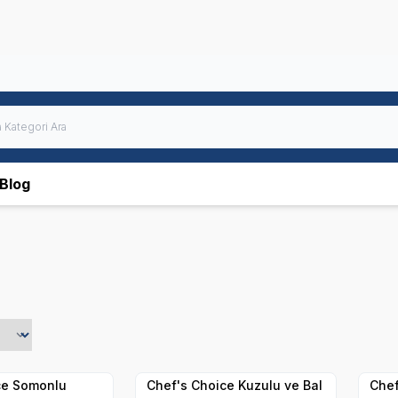
Blog
Yetkili
Yetkili
Satıcı
Satıcı
Hızlı Teslimat
Hızlı
ce Somonlu
Chef's Choice Kuzulu ve Bal
Chef