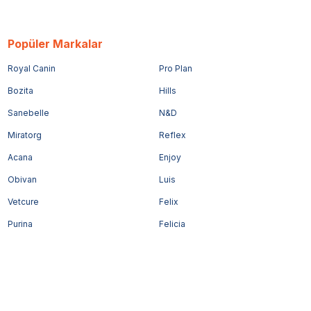
Popüler Markalar
Royal Canin
Pro Plan
Bozita
Hills
Sanebelle
N&D
Miratorg
Reflex
Acana
Enjoy
Obivan
Luis
Vetcure
Felix
Purina
Felicia