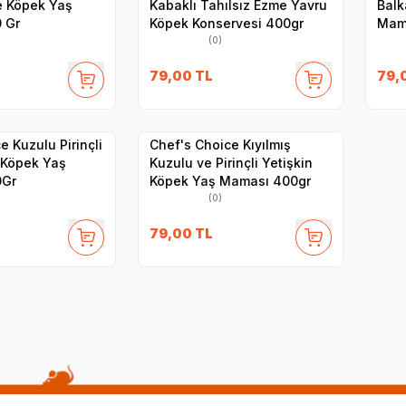
me Köpek Yaş
Kabaklı Tahılsız Ezme Yavru
Balk
 Gr
Köpek Konservesi 400gr
Mam
(0)
79,00
TL
79,
Yetkili
Yetkili
Satıcı
Satıcı
Hızlı Teslimat
 Kuzulu Pirinçli
Chef's Choice Kıyılmış
 Köpek Yaş
Kuzulu ve Pirinçli Yetişkin
0Gr
Köpek Yaş Maması 400gr
(0)
79,00
TL