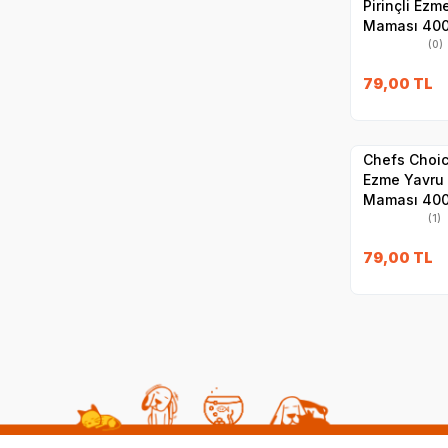
Pirinçli Ez
Maması 400
(0)
79,00
TL
Hızlı Teslimat
Chefs Choice
Ezme Yavru
Maması 40
(1)
79,00
TL