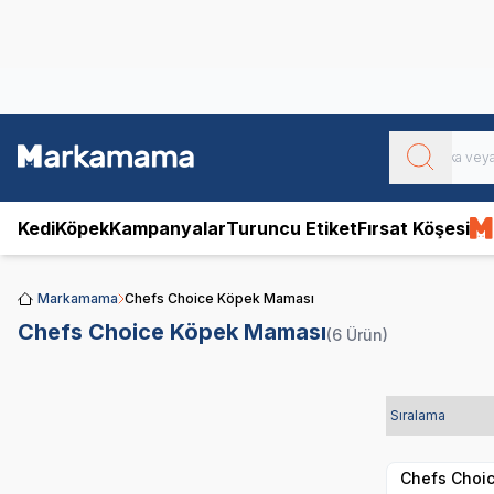
Obivan
Yenilenen Obivan 2 KG Kedi Mamaları ile tanışın!
Kedi
Köpek
Kampanyalar
Turuncu Etiket
Fırsat Köşesi
Markamama
Chefs Choice Köpek Maması
Chefs Choice Köpek Maması
(6 Ürün)
Hızlı Teslimat
Chefs Choi