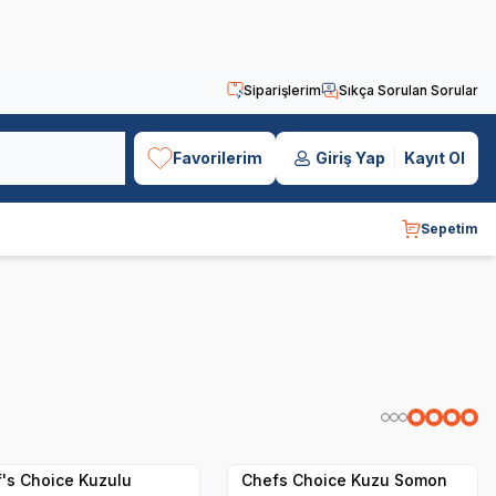
Siparişlerim
Sıkça Sorulan Sorular
Favorilerim
Giriş Yap
Kayıt Ol
Sepetim
Yetkili
Yetkili
Satıcı
Satıcı
 Teslimat
Hızlı Teslimat
's Choice Kuzulu
Chefs Choice Kuzu Somon