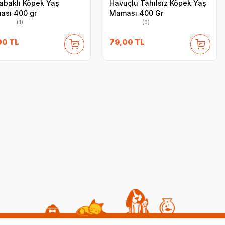
abaklı Köpek Yaş
Havuçlu Tahılsız Köpek Yaş
ası 400 gr
Maması 400 Gr
(1)
(0)
00
TL
79,00
TL