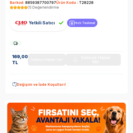
Barkod:
8859387700797
Ürün Kodu :
T28228
(1) Değerlendirme
Yetkili Satıcı
Hızlı Teslimat
169,00
Gelince Haber
Gelince Haber Ver
Ver
TL
Değişim ve İade Koşulları!