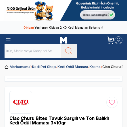
Obivan
Yenilenen Obivan 2 KG Kedi Mamaları ile tanışın!
Markamama
Kedi Pet Shop
Kedi Ödül Maması
Krema
Ciao Churu Bit
Favoriye
Ciao Churu Bites Tavuk Sargılı ve Ton Balıklı
Kedi Ödül Maması 3x10gr