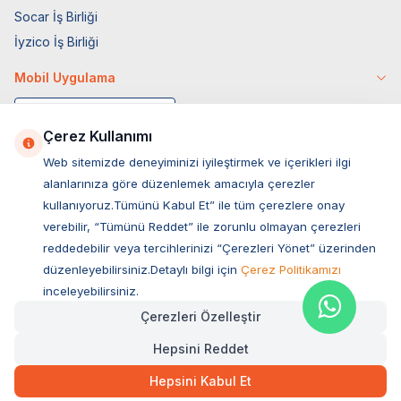
Socar İş Birliği
İyzico İş Birliği
Mobil Uygulama
Çerez Kullanımı
Web sitemizde deneyiminizi iyileştirmek ve içerikleri ilgi
alanlarınıza göre düzenlemek amacıyla çerezler
kullanıyoruz.Tümünü Kabul Et” ile tüm çerezlere onay
verebilir, “Tümünü Reddet” ile zorunlu olmayan çerezleri
reddedebilir veya tercihlerinizi “Çerezleri Yönet” üzerinden
düzenleyebilirsiniz.Detaylı bilgi için
Çerez Politikamızı
Müşteri Hizmetleri
inceleyebilirsiniz.
Çerezleri Özelleştir
Sıkça Sorulan Sorular
Hepsini Reddet
Adres
169,00
TL
Hızlı Teslimat
Ovacık Mah. Hacıoğlu Sok. No:13 Başiskele / KOCAELİ
Hepsini Kabul Et
Müşteri Destek Hattı
SEPETE EKLE