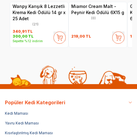
Wanpy Karışık 8 Lezzetli
Miamor Cream Malt -
Gim
Krema Kedi Ödülü 14 gr x
Peynir Kedi Ödülü 6X15 g
Ked
25 Adet
60
(0)
(21)
340,91
TL
219,00
TL
129
300,00
TL
Sepette %12 indirim
Popüler Kedi Kategorileri
Kedi Maması
Yavru Kedi Maması
Kısırlaştırılmış Kedi Maması