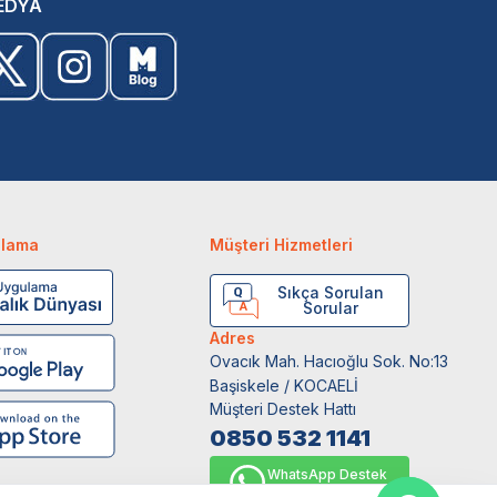
EDYA
ulama
Müşteri Hizmetleri
Sıkça Sorulan
Sorular
Adres
Ovacık Mah. Hacıoğlu Sok. No:13
Başiskele / KOCAELİ
Müşteri Destek Hattı
0850 532 1141
WhatsApp Destek
0554 871 66 20