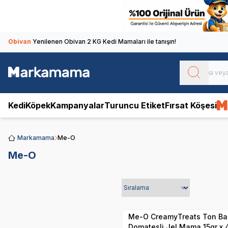
Obivan
Yenilenen Obivan 2 KG Kedi Mamaları ile tanışın!
Kedi
Köpek
Kampanyalar
Turuncu Etiket
Fırsat Köşesi
Markamama
Me-O
Me-O
SKT
1.10.2026
Yetkili
Satıcı
Hızlı Teslimat
Me-O CreamyTreats Ton Bal
Domatesli Jel Mama 15gr x 