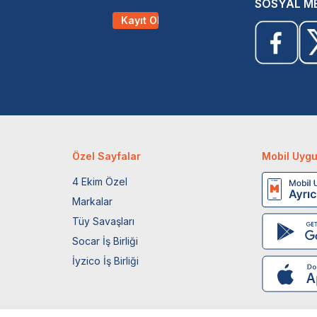
SOSYAL M
Kayıt Ol
Özel Sayfalar
Mobil Uyg
4 Ekim Özel
Markalar
Tüy Savaşları
Socar İş Birliği
İyzico İş Birliği