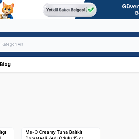
Blog
SKT
15.08.2026
Yetkili
Satıcı
Hızlı Teslimat
ığı
Me-O Creamy Tuna Balıklı
4
Domatesli Kedi Ödülü 15 gr