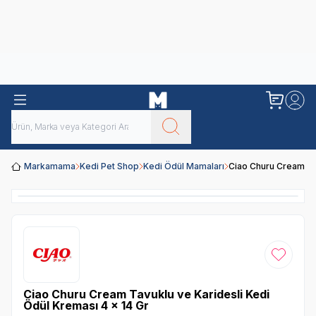
Obivan
Yenilenen Obivan 2 KG Kedi Mamaları ile tanışın!
Markamama
Kedi Pet Shop
Kedi Ödül Mamaları
Ciao Churu Cream Tav
Favoriye
Ciao Churu Cream Tavuklu ve Karidesli Kedi
Ödül Kreması 4 x 14 Gr