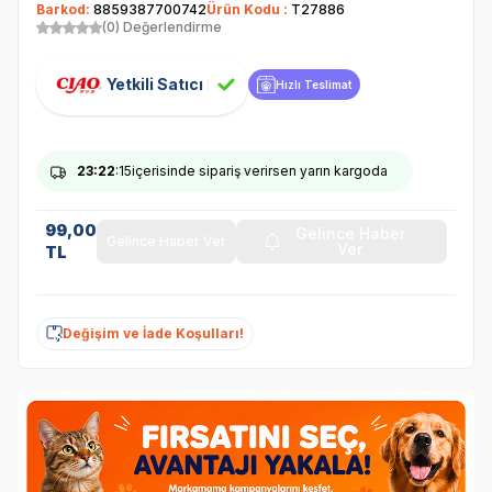
Barkod:
8859387700742
Ürün Kodu :
T27886
(0) Değerlendirme
Yetkili Satıcı
Hızlı Teslimat
23
:22
:15
içerisinde sipariş verirsen yarın kargoda
99,00
Gelince Haber
Gelince Haber Ver
Ver
TL
Değişim ve İade Koşulları!