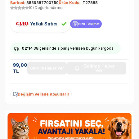
Barkod:
8859387700759
Ürün Kodu :
T27888
(0) Değerlendirme
Yetkili Satıcı
Hızlı Teslimat
02
:14
:38
içerisinde sipariş verirsen bugün kargoda
99,00
Gelince Haber
Gelince Haber Ver
Ver
TL
Değişim ve İade Koşulları!