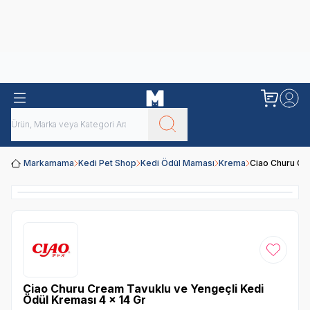
Obivan
Yenilenen Obivan 2 KG Kedi Mamaları ile tanışın!
Markamama
Kedi Pet Shop
Kedi Ödül Maması
Krema
Ciao Churu Cr
Favoriye
Ciao Churu Cream Tavuklu ve Yengeçli Kedi
Ödül Kreması 4 x 14 Gr