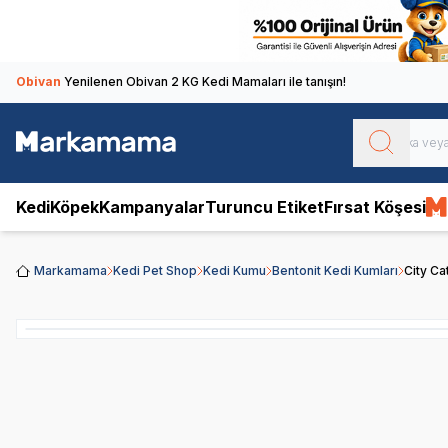
Obivan
Yenilenen Obivan 2 KG Kedi Mamaları ile tanışın!
Kedi
Köpek
Kampanyalar
Turuncu Etiket
Fırsat Köşesi
Markamama
Kedi Pet Shop
Kedi Kumu
Bentonit Kedi Kumları
City Ca