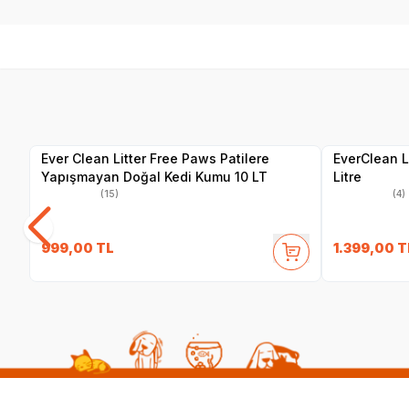
Yetkili
Satıcı
Ever Clean Litter Free Paws Patilere
EverClean L
Yapışmayan Doğal Kedi Kumu 10 LT
Litre
(15)
(4)
999,00
TL
1.399,00
T