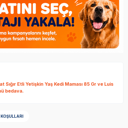
t Sığır Etli Yetişkin Yaş Kedi Maması 85 Gr
ve
Luis
ü bedava.
 KOŞULLARI