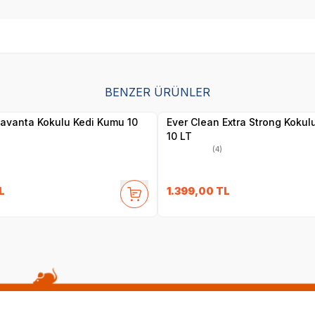
BENZER ÜRÜNLER
Yetkili
Yetkili
Satıcı
Satıcı
avanta Kokulu Kedi Kumu 10
Ever Clean Extra Strong Kokul
10 LT
(4)
L
1.399,00
TL