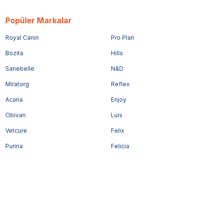
Popüler Markalar
Royal Canin
Pro Plan
Bozita
Hills
Sanebelle
N&D
Miratorg
Reflex
Acana
Enjoy
Obivan
Luis
Vetcure
Felix
Purina
Felicia