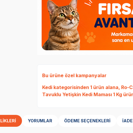
Bu ürüne özel kampanyalar
Kedi
kategorisinden 1 ürün alana,
Ro-Ca
Tavuklu Yetişkin Kedi Maması 1 Kg
ürün
LIKLERI
YORUMLAR
ÖDEME SEÇENEKLERI
İADE