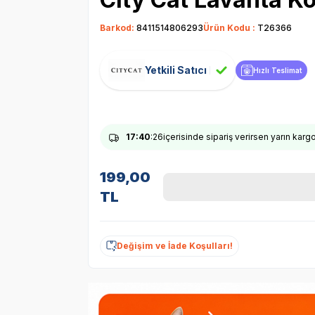
Barkod:
8411514806293
Ürün Kodu :
T26366
Yetkili Satıcı
Hızlı Teslimat
17
:40
:25
içerisinde sipariş verirsen yarın karg
199,00
TL
Değişim ve İade Koşulları!