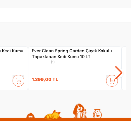
Yetkili
Satıcı
u Kedi Kumu
Ever Clean Spring Garden Çiçek Kokulu
Sa
Topaklanan Kedi Kumu 10 LT
Ke
(1)
1.399,00
TL
49