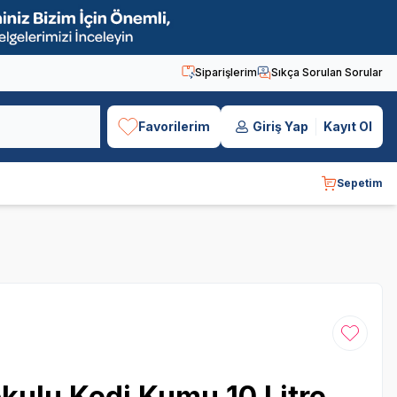
Siparişlerim
Sıkça Sorulan Sorular
Favorilerim
Giriş Yap
Kayıt Ol
Sepetim
Favoriye
kulu Kedi Kumu 10 Litre