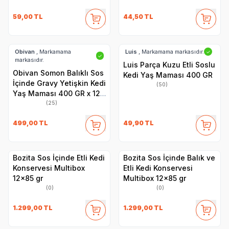
59,00
TL
44,50
TL
Obivan
, Markamama
Luis
, Markamama markasıdır.
✓
✓
markasıdır.
Luis Parça Kuzu Etli Soslu
Obivan Somon Balıklı Sos
Kedi Yaş Maması 400 GR
İçinde Gravy Yetişkin Kedi
(50)
Yaş Maması 400 GR x 12
Adet
(25)
499,00
TL
49,90
TL
Bozita Sos İçinde Etli Kedi
Bozita Sos İçinde Balık ve
Konservesi Multibox
Etli Kedi Konservesi
12x85 gr
Multibox 12x85 gr
(0)
(0)
1.299,00
TL
1.299,00
TL