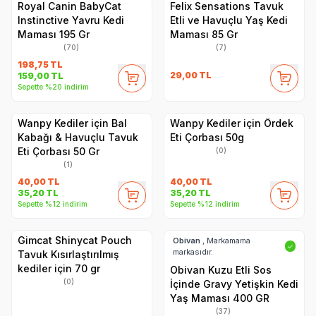
Royal Canin BabyCat
Felix Sensations Tavuk
Instinctive Yavru Kedi
Etli ve Havuçlu Yaş Kedi
Maması 195 Gr
Maması 85 Gr
(70)
(7)
198,75
TL
29,00
TL
159,00
TL
Sepette %20 indirim
Wanpy Kediler için Bal
Wanpy Kediler için Ördek
Kabağı & Havuçlu Tavuk
Eti Çorbası 50g
Eti Çorbası 50 Gr
(0)
(1)
40,00
TL
40,00
TL
35,20
TL
35,20
TL
Sepette %12 indirim
Sepette %12 indirim
Gimcat Shinycat Pouch
Obivan
, Markamama
✓
markasıdır.
Tavuk Kısırlaştırılmış
kediler için 70 gr
Obivan Kuzu Etli Sos
(0)
İçinde Gravy Yetişkin Kedi
Yaş Maması 400 GR
(37)