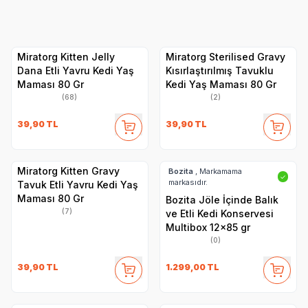
Royal Canin
Pro Plan
N&D
Hi
Miratorg Kitten Jelly
Miratorg Sterilised Gravy
Dana Etli Yavru Kedi Yaş
Kısırlaştırılmış Tavuklu
Maması 80 Gr
Kedi Yaş Maması 80 Gr
(68)
(2)
39,90
TL
39,90
TL
Miratorg Kitten Gravy
Bozita
, Markamama
✓
markasıdır.
Tavuk Etli Yavru Kedi Yaş
Maması 80 Gr
Bozita Jöle İçinde Balık
(7)
ve Etli Kedi Konservesi
Multibox 12x85 gr
(0)
39,90
TL
1.299,00
TL