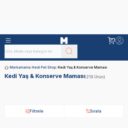
Obivan
Yenilenen Obivan 2 KG Kedi Mamaları ile tanışın!
Markamama
Kedi Pet Shop
Kedi Yaş & Konserve Maması
Kedi Yaş & Konserve Maması
(219 Ürün)
Yetişkin
Yavru Kedi
Yaşlı Kedi
Light Kedi
Kedi
Konservesi
Konservesi
Konservesi
Konservesi
Filtrele
Sırala