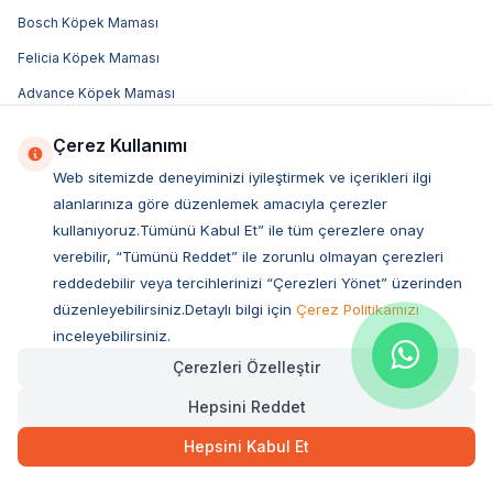
Bosch Köpek Maması
Felicia Köpek Maması
Advance Köpek Maması
Luis Köpek Maması
Çerez Kullanımı
Obivan Köpek Maması
Web sitemizde deneyiminizi iyileştirmek ve içerikleri ilgi
Bozita Köpek Maması
alanlarınıza göre düzenlemek amacıyla çerezler
kullanıyoruz.Tümünü Kabul Et” ile tüm çerezlere onay
Acana Köpek Maması
verebilir, “Tümünü Reddet” ile zorunlu olmayan çerezleri
Royal Canin Köpek Maması
reddedebilir veya tercihlerinizi “Çerezleri Yönet” üzerinden
Hill's Köpek Maması
düzenleyebilirsiniz.Detaylı bilgi için
Çerez Politikamızı
inceleyebilirsiniz.
Pro Plan Köpek Maması
Çerezleri Özelleştir
N&D Köpek Maması
Hepsini Reddet
Popüler Markalar
Hepsini Kabul Et
Royal Canin