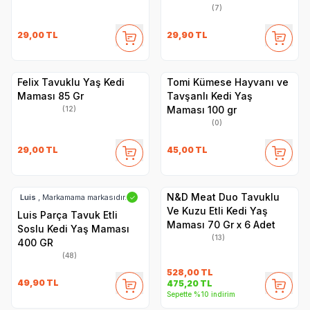
(7)
29,00
TL
29,90
TL
Felix Tavuklu Yaş Kedi
Tomi Kümese Hayvanı ve
Maması 85 Gr
Tavşanlı Kedi Yaş
Maması 100 gr
(12)
(0)
29,00
TL
45,00
TL
N&D Meat Duo Tavuklu
Luis
, Markamama markasıdır.
✓
Ve Kuzu Etli Kedi Yaş
Luis Parça Tavuk Etli
Maması 70 Gr x 6 Adet
Soslu Kedi Yaş Maması
(13)
400 GR
(48)
528,00
TL
49,90
TL
475,20
TL
Sepette %10 indirim