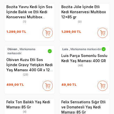
Bozita Yavru Kedi İçin Sos
Bozita Jöle İçinde Etli
İçinde Balık ve Etli Kedi
Kedi Konservesi Multibox
Konservesi Multibox
12x85 gr
12x85 gr
(1)
(0)
1.299,00
TL
1.299,00
TL
Obivan
, Markamama
Luis
, Markamama markasıdır.
✓
✓
markasıdır.
Luis Parça Somonlu Soslu
Obivan Kuzu Etli Sos
Kedi Yaş Maması 400 GR
İçinde Gravy Yetişkin Kedi
(44)
Yaş Maması 400 GR x 12
Adet
(23)
499,00
TL
49,90
TL
Felix Ton Balıklı Yaş Kedi
Felix Sensations Sığır Etli
Maması 85 Gr
ve Domatesli Yaş Kedi
Maması 85 Gr
(4)