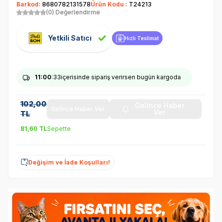
Barkod:
8680782131578
Ürün Kodu :
T24213
(0) Değerlendirme
Yetkili Satıcı
Hızlı Teslimat
11
:00
:32
içerisinde sipariş verirsen bugün kargoda
102,00
Gelince Haber
Gelince Haber Ver
Ver
TL
81,60
TL
Sepette
Değişim ve İade Koşulları!