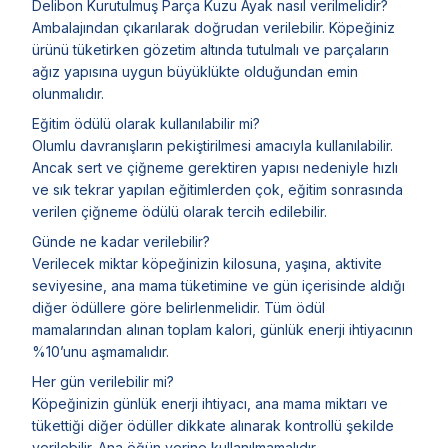
Delibon Kurutulmuş Parça Kuzu Ayak nasıl verilmelidir?
Ambalajından çıkarılarak doğrudan verilebilir. Köpeğiniz
ürünü tüketirken gözetim altında tutulmalı ve parçaların
ağız yapısına uygun büyüklükte olduğundan emin
olunmalıdır.
Eğitim ödülü olarak kullanılabilir mi?
Olumlu davranışların pekiştirilmesi amacıyla kullanılabilir.
Ancak sert ve çiğneme gerektiren yapısı nedeniyle hızlı
ve sık tekrar yapılan eğitimlerden çok, eğitim sonrasında
verilen çiğneme ödülü olarak tercih edilebilir.
Günde ne kadar verilebilir?
Verilecek miktar köpeğinizin kilosuna, yaşına, aktivite
seviyesine, ana mama tüketimine ve gün içerisinde aldığı
diğer ödüllere göre belirlenmelidir. Tüm ödül
mamalarından alınan toplam kalori, günlük enerji ihtiyacının
%10’unu aşmamalıdır.
Her gün verilebilir mi?
Köpeğinizin günlük enerji ihtiyacı, ana mama miktarı ve
tükettiği diğer ödüller dikkate alınarak kontrollü şekilde
verilebilir. Ana öğün yerine kullanılmamalıdır.