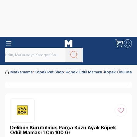
Obivan
Yenilenen Obivan 2 KG Kedi Mamaları ile tanışın!
Markamama
Köpek Pet Shop
Köpek Ödül Maması
Köpek Ödül Mamal
Favoriye
Delibon Kurutulmuş Parça Kuzu Ayak Köpek
Ödül Maması 1 Cm 100 Gr