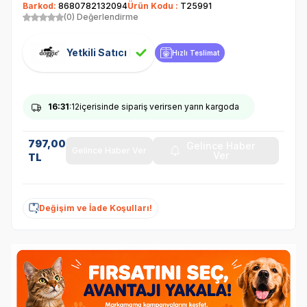
Barkod:
8680782132094
Ürün Kodu :
T25991
(0) Değerlendirme
Yetkili Satıcı
Hızlı Teslimat
16
:31
:12
içerisinde sipariş verirsen yarın kargoda
797,00
Gelince Haber
Gelince Haber Ver
Ver
TL
Değişim ve İade Koşulları!