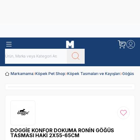
Obivan
Yenilenen Obivan 2 KG Kedi Mamaları ile tanışın!
Markamama
Köpek Pet Shop
Köpek Tasmaları ve Kayışları
Göğüs Ta
Favoriye
DOGGİE KONFOR DOKUMA RONİN GÖĞÜS
TASMASI HAKİ 2X55-65CM