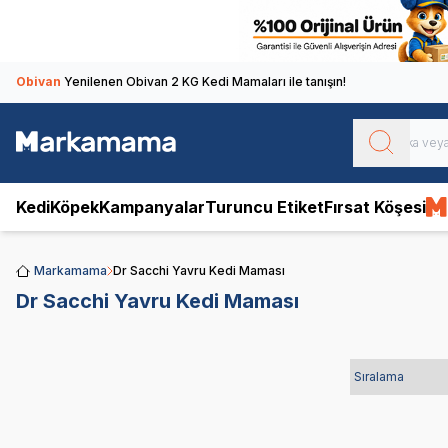
Obivan
Yenilenen Obivan 2 KG Kedi Mamaları ile tanışın!
Kedi
Köpek
Kampanyalar
Turuncu Etiket
Fırsat Köşesi
Markamama
Dr Sacchi Yavru Kedi Maması
Dr Sacchi Yavru Kedi Maması