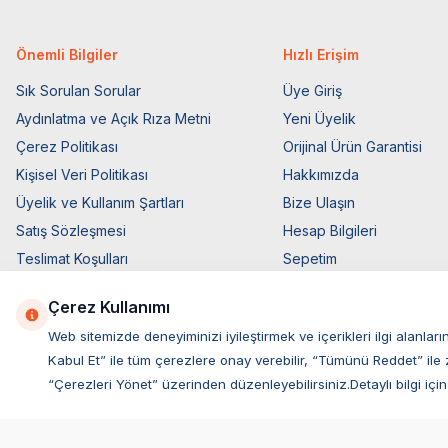
Önemli Bilgiler
Hızlı Erişim
Sık Sorulan Sorular
Üye Giriş
Aydınlatma ve Açık Rıza Metni
Yeni Üyelik
Çerez Politikası
Orijinal Ürün Garantisi
Kişisel Veri Politikası
Hakkımızda
Üyelik ve Kullanım Şartları
Bize Ulaşın
Satış Sözleşmesi
Hesap Bilgileri
Teslimat Koşulları
Sepetim
Ticari Elektronik İzin
Blog Sayfası
Çerez Kullanımı
Elektronik İleti Aydınlatma Metni
Müşteri Hizmetleri
Web sitemizde deneyiminizi iyileştirmek ve içerikleri ilgi alan
Kabul Et” ile tüm çerezlere onay verebilir, “Tümünü Reddet” ile 
“Çerezleri Yönet” üzerinden düzenleyebilirsiniz.Detaylı bilgi için