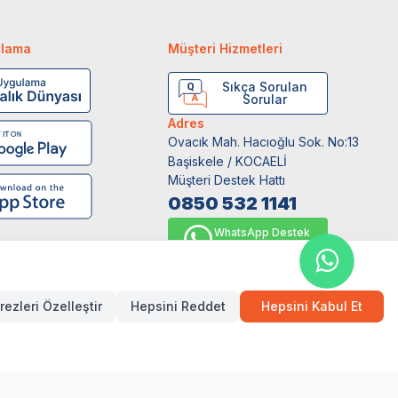
ulama
Müşteri Hizmetleri
Sıkça Sorulan
Sorular
Adres
Ovacık Mah. Hacıoğlu Sok. No:13
Başiskele / KOCAELİ
Müşteri Destek Hattı
0850 532 1141
WhatsApp Destek
0554 871 66 20
rezleri Özelleştir
Hepsini Reddet
Hepsini Kabul Et