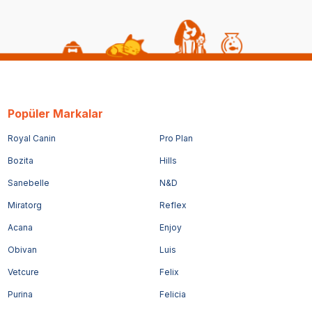
Popüler Markalar
Royal Canin
Pro Plan
Bozita
Hills
Sanebelle
N&D
Miratorg
Reflex
Acana
Enjoy
Obivan
Luis
Vetcure
Felix
Purina
Felicia