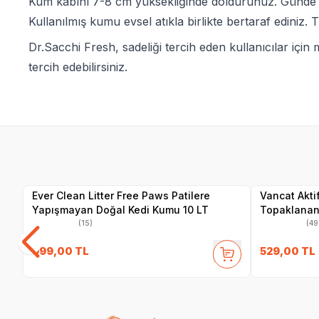
Kum kabını 7-8 cm yüksekliğinde doldurunuz. Günde en 
Kullanılmış kumu evsel atıkla birlikte bertaraf ediniz
Dr.Sacchi Fresh, sadeliği tercih eden kullanıcılar için
tercih edebilirsiniz.
Yetkili
Satıcı
Ever Clean Litter Free Paws Patilere
Vancat Akti
Yapışmayan Doğal Kedi Kumu 10 LT
Topaklanan 
(15)
(49
999,00
TL
529,00
TL