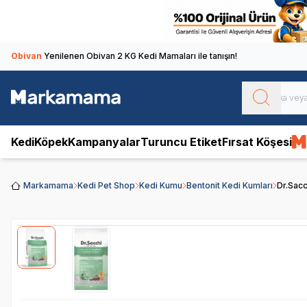
Obivan
Yenilenen Obivan 2 KG Kedi Mamaları ile tanışın!
Kedi
Köpek
Kampanyalar
Turuncu Etiket
Fırsat Köşesi
Markamama
Kedi Pet Shop
Kedi Kumu
Bentonit Kedi Kumları
Dr.Sacc