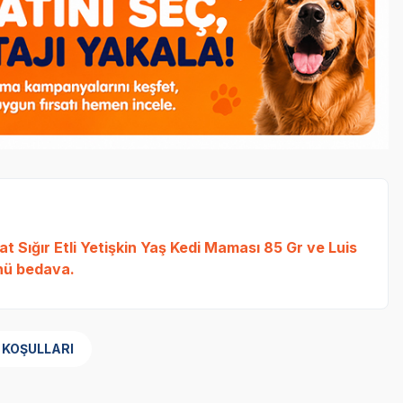
t Sığır Etli Yetişkin Yaş Kedi Maması 85 Gr
ve
Luis
ü bedava.
 KOŞULLARI