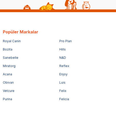
Popüler Markalar
Royal Canin
Pro Plan
Bozita
Hills
Sanebelle
N&D
Miratorg
Reflex
Acana
Enjoy
Obivan
Luis
Vetcure
Felix
Purina
Felicia