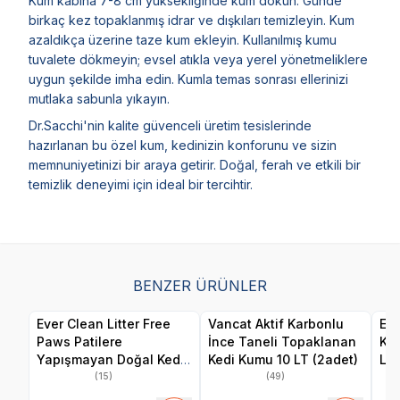
Kum kabına 7-8 cm yüksekliğinde kum dökün. Günde
birkaç kez topaklanmış idrar ve dışkıları temizleyin. Kum
azaldıkça üzerine taze kum ekleyin. Kullanılmış kumu
tuvalete dökmeyin; evsel atıkla veya yerel yönetmeliklere
uygun şekilde imha edin. Kumla temas sonrası ellerinizi
mutlaka sabunla yıkayın.
Dr.Sacchi'nin kalite güvenceli üretim tesislerinde
hazırlanan bu özel kum, kedinizin konforunu ve sizin
memnuniyetinizi bir araya getirir. Doğal, ferah ve etkili bir
temizlik deneyimi için ideal bir tercihtir.
BENZER ÜRÜNLER
Ever Clean Litter Free
Vancat Aktif Karbonlu
Ev
Paws Patilere
İnce Taneli Topaklanan
Kok
Yapışmayan Doğal Kedi
Kedi Kumu 10 LT (2adet)
Lit
Kumu 10 LT
(15)
(49)