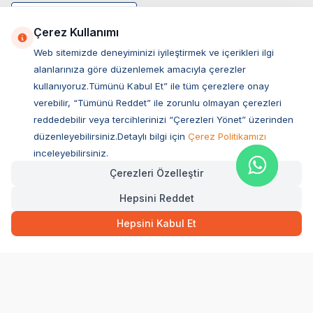
Çerez Kullanımı
Web sitemizde deneyiminizi iyileştirmek ve içerikleri ilgi
alanlarınıza göre düzenlemek amacıyla çerezler
kullanıyoruz.Tümünü Kabul Et” ile tüm çerezlere onay
verebilir, “Tümünü Reddet” ile zorunlu olmayan çerezleri
reddedebilir veya tercihlerinizi “Çerezleri Yönet” üzerinden
düzenleyebilirsiniz.Detaylı bilgi için
Çerez Politikamızı
Müşteri Hizmetleri
inceleyebilirsiniz.
Çerezleri Özelleştir
Sıkça Sorulan Sorular
Hepsini Reddet
Adres
199,00
TL
Hızlı Teslimat
Ovacık Mah. Hacıoğlu Sok. No:13 Başiskele / KOCAELİ
Hepsini Kabul Et
Müşteri Destek Hattı
SEPETE EKLE
0850 532 1141
WhatsApp Destek
0554 871 66 20