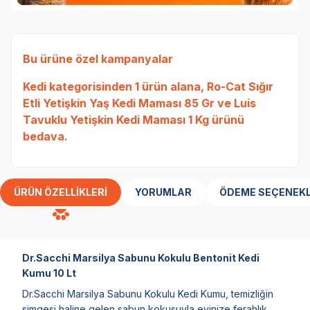
Bu ürüne özel kampanyalar
Kedi
kategorisinden 1 ürün alana,
Ro-Cat Sığır
Etli Yetişkin Yaş Kedi Maması 85 Gr
ve
Luis
Tavuklu Yetişkin Kedi Maması 1 Kg
ürünü
bedava.
ÜRÜN ÖZELLIKLERI
YORUMLAR
ÖDEME SEÇENEKL
Dr.Sacchi Marsilya Sabunu Kokulu Bentonit Kedi
Kumu 10 Lt
Dr.Sacchi Marsilya Sabunu Kokulu Kedi Kumu, temizliğin
simgesi haline gelen sabun kokusuyla evinize ferahlık