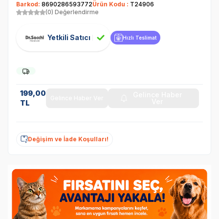
Barkod:
8690286593772
Ürün Kodu :
T24906
(0) Değerlendirme
Yetkili Satıcı
Hızlı Teslimat
199,00
Gelince Haber
Gelince Haber Ver
Ver
TL
Değişim ve İade Koşulları!