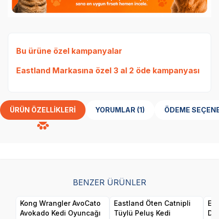
Bu ürüne özel kampanyalar
Eastland Markasına özel 3 al 2 öde kampanyası
ÜRÜN ÖZELLIKLERI
YORUMLAR (1)
ÖDEME SEÇENE
BENZER ÜRÜNLER
Kong Wrangler AvoCato
Eastland Öten Catnipli
Eas
Avokado Kedi Oyuncağı
Tüylü Peluş Kedi
Dij