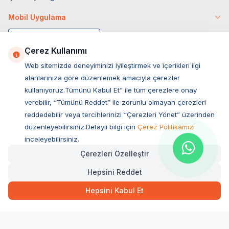
Mobil Uygulama
Çerez Kullanımı
Web sitemizde deneyiminizi iyileştirmek ve içerikleri ilgi
alanlarınıza göre düzenlemek amacıyla çerezler
kullanıyoruz.Tümünü Kabul Et” ile tüm çerezlere onay
verebilir, “Tümünü Reddet” ile zorunlu olmayan çerezleri
reddedebilir veya tercihlerinizi “Çerezleri Yönet” üzerinden
düzenleyebilirsiniz.Detaylı bilgi için
Çerez Politikamızı
Müşteri Hizmetleri
inceleyebilirsiniz.
Çerezleri Özelleştir
Sıkça Sorulan Sorular
Hepsini Reddet
Adres
139,00
TL
Hızlı Teslimat
Ovacık Mah. Hacıoğlu Sok. No:13 Başiskele / KOCAELİ
Hepsini Kabul Et
Müşteri Destek Hattı
SEPETE EKLE
0850 532 1141
WhatsApp Destek