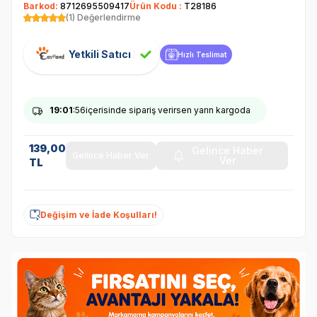
Barkod:
8712695509417
Ürün Kodu :
T28186
(1) Değerlendirme
Yetkili Satıcı
Hızlı Teslimat
19
:01
:56
içerisinde sipariş verirsen yarın kargoda
139,00
Gelince Haber
Gelince Haber Ver
Ver
TL
Değişim ve İade Koşulları!