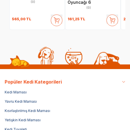
Oyuncağı 6
(0)
(0)
565,00
TL
161,25
TL
286
Popüler Kedi Kategorileri
Kedi Maması
Yavru Kedi Maması
Kısırlaştırılmış Kedi Maması
Yetişkin Kedi Maması
Kedi Tuvaleti