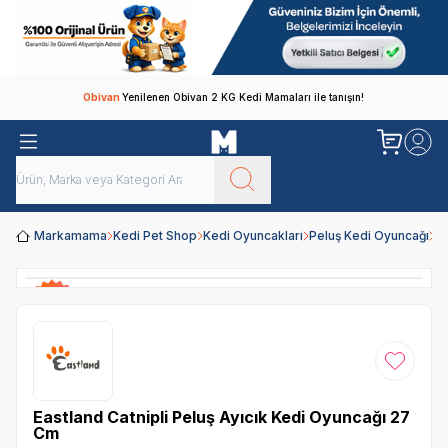
Obivan
Yenilenen Obivan 2 KG Kedi Mamaları ile tanışın!
Markamama
Kedi Pet Shop
Kedi Oyuncakları
Peluş Kedi Oyuncağı
Ea
Favoriye
Eastland Catnipli Peluş Ayıcık Kedi Oyuncağı 27
Cm