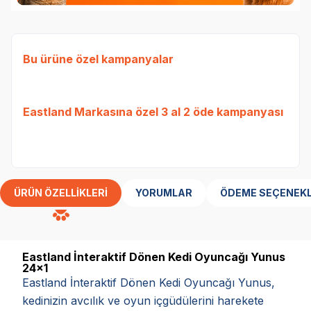
Bu ürüne özel kampanyalar
Ked
Etli
Eastland Markasına özel 3 al 2 öde kampanyası
Tavu
bed
ÜRÜN ÖZELLIKLERI
YORUMLAR
ÖDEME SEÇENEKL
Eastland İnteraktif Dönen Kedi Oyuncağı Yunus
24x1
Eastland İnteraktif Dönen Kedi Oyuncağı Yunus,
kedinizin avcılık ve oyun içgüdülerini harekete