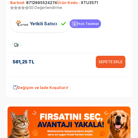
Barkod:
8712695524274
Ürün Kodu :
XTU3571
(0) Değerlendirme
Yetkili Satıcı
Hızlı Teslimat
561,25
TL
SEPETE EKLE
Değişim ve İade Koşulları!