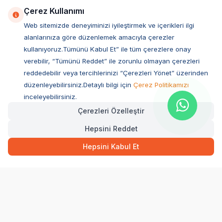
Çerez Kullanımı
Web sitemizde deneyiminizi iyileştirmek ve içerikleri ilgi
alanlarınıza göre düzenlemek amacıyla çerezler
kullanıyoruz.Tümünü Kabul Et” ile tüm çerezlere onay
verebilir, “Tümünü Reddet” ile zorunlu olmayan çerezleri
reddedebilir veya tercihlerinizi “Çerezleri Yönet” üzerinden
düzenleyebilirsiniz.Detaylı bilgi için
Çerez Politikamızı
Müşteri Hizmetleri
inceleyebilirsiniz.
Çerezleri Özelleştir
Sıkça Sorulan Sorular
Hepsini Reddet
Adres
561,25
TL
Hızlı Teslimat
Ovacık Mah. Hacıoğlu Sok. No:13 Başiskele / KOCAELİ
Hepsini Kabul Et
Müşteri Destek Hattı
SEPETE EKLE
0850 532 1141
WhatsApp Destek
0554 871 66 20