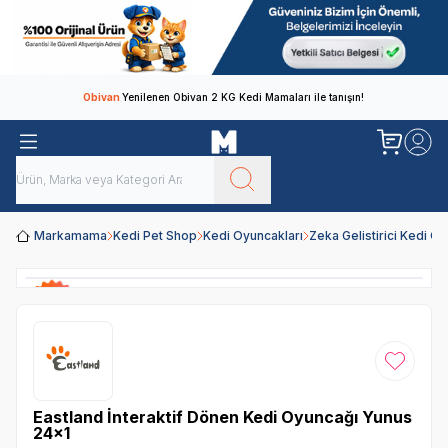
Obivan
Yenilenen Obivan 2 KG Kedi Mamaları ile tanışın!
Markamama
Kedi Pet Shop
Kedi Oyuncakları
Zeka Gelistirici Kedi Oy
Favoriye
Eastland İnteraktif Dönen Kedi Oyuncağı Yunus
24x1