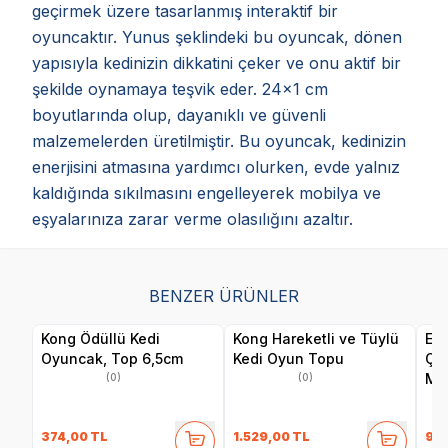
geçirmek üzere tasarlanmış interaktif bir
oyuncaktır. Yunus şeklindeki bu oyuncak, dönen
yapısıyla kedinizin dikkatini çeker ve onu aktif bir
şekilde oynamaya teşvik eder. 24x1 cm
boyutlarında olup, dayanıklı ve güvenli
malzemelerden üretilmiştir. Bu oyuncak, kedinizin
enerjisini atmasına yardımcı olurken, evde yalnız
kaldığında sıkılmasını engelleyerek mobilya ve
eşyalarınıza zarar verme olasılığını azaltır.
BENZER ÜRÜNLER
Kong Ödüllü Kedi
Kong Hareketli ve Tüylü
Eas
Oyuncak, Top 6,5cm
Kedi Oyun Topu
Çın
Ma
(0)
(0)
374,00
TL
1.529,00
TL
98,