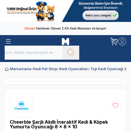
Obivan
Yenilenen Obivan 2 KG Kedi Mamaları ile tanışın!
Markamama
Kedi Pet Shop
Kedi Oyuncakları
Top Kedi Oyuncağı
Che
Favoriye
Cheerble Şarjlı Akıllı İneraktif Kedi & Köpek
Yumurta Oyuncağı 8 x 8 x 10