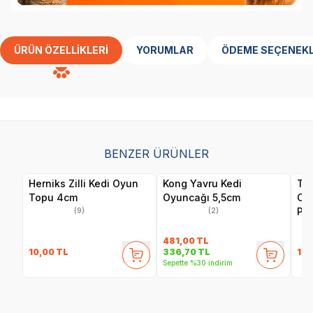
ÜRÜN ÖZELLIKLERI
YORUMLAR
ÖDEME SEÇENEKL
BENZER ÜRÜNLER
Herniks Zilli Kedi Oyun
Kong Yavru Kedi
Tri
Topu 4cm
Oyuncağı 5,5cm
Oy
Pe
(9)
(2)
481,00
TL
10,00
TL
1.6
336,70
TL
Sepette %30 indirim