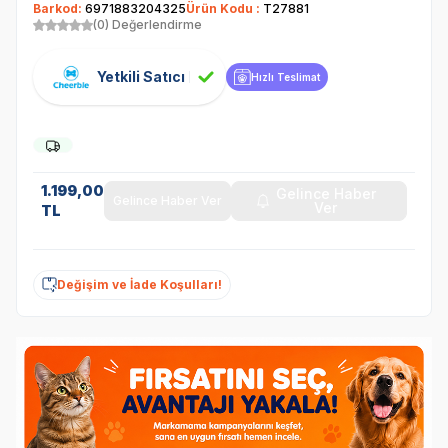
Barkod:
6971883204325
Ürün Kodu :
T27881
(0) Değerlendirme
Yetkili Satıcı
Hızlı Teslimat
1.199,00
Gelince Haber
Gelince Haber Ver
Ver
TL
Değişim ve İade Koşulları!