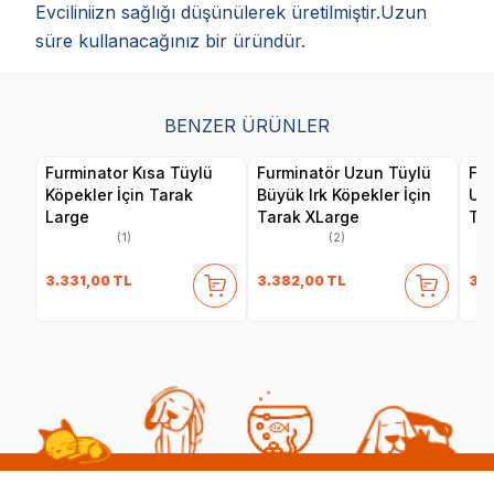
Evciliniizn sağlığı düşünülerek üretilmiştir.Uzun
süre kullanacağınız bir üründür.
BENZER ÜRÜNLER
Furminator Kısa Tüylü
Furminatör Uzun Tüylü
Fur
Köpekler İçin Tarak
Büyük Irk Köpekler İçin
Uz
Large
Tarak XLarge
Tar
(1)
(2)
3.331,00
TL
3.382,00
TL
3.0