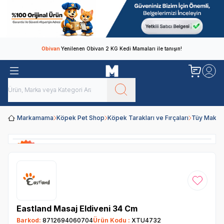
Obivan
Yenilenen Obivan 2 KG Kedi Mamaları ile tanışın!
Markamama
Köpek Pet Shop
Köpek Tarakları ve Fırçaları
Tüy Makas
Favoriye
Eastland Masaj Eldiveni 34 Cm
Barkod:
8712694060704
Ürün Kodu :
XTU4732