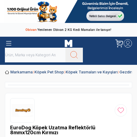
Obivan
Yenilenen Obivan 2 KG Kedi Mamaları ile tanışın!
Markamama
Köpek Pet Shop
Köpek Tasmaları ve Kayışları
Gezdirme
Favoriye
EuroDog Köpek Uzatma Reflektörlü
8mmx120cm Kırmızı