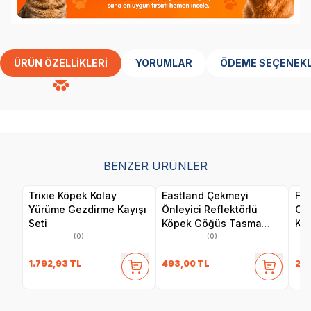
ÜRÜN ÖZELLIKLERI
YORUMLAR
ÖDEME SEÇENEKL
BENZER ÜRÜNLER
Trixie Köpek Kolay
Eastland Çekmeyi
Fle
Yürüme Gezdirme Kayışı
Önleyici Reflektörlü
Oto
Seti
Köpek Göğüs Tasma
Kay
2,5x65-80 Cm
(0)
(0)
1.792,93
TL
493,00
TL
2.5