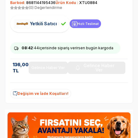
Barkod:
8681144195436
Ürün Kodu :
XTU0884
(0) Değerlendirme
Yetkili Satıcı
Hızlı Teslimat
08
:42
:43
içerisinde sipariş verirsen bugün kargoda
136,00
Gelince Haber
Gelince Haber Ver
Ver
TL
Değişim ve İade Koşulları!