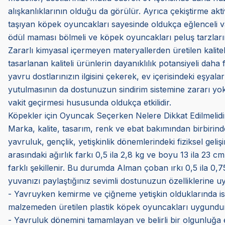
alışkanlıklarının olduğu da görülür. Ayrıca çekiştirme akt
taşıyan köpek oyuncakları sayesinde oldukça eğlenceli vakitl
ödül maması bölmeli ve köpek oyuncakları peluş tarzların
Zararlı kimyasal içermeyen materyallerden üretilen kalite
tasarlanan kaliteli ürünlerin dayanıklılık potansiyeli daha f
yavru dostlarınızın ilgisini çekerek, ev içerisindeki eşyal
yutulmasının da dostunuzun sindirim sistemine zararı yokt
vakit geçirmesi hususunda oldukça etkilidir.
Köpekler için Oyuncak Seçerken Nelere Dikkat Edilmelidi
Marka, kalite, tasarım, renk ve ebat bakımından birbirinde
yavruluk, gençlik, yetişkinlik dönemlerindeki fiziksel geliş
arasındaki ağırlık farkı 0,5 ila 2,8 kg ve boyu 13 ila 23 cm
farklı şekillenir. Bu durumda Alman çoban ırkı 0,5 ila 0,
yuvanızı paylaştığınız sevimli dostunuzun özelliklerine u
- Yavruyken kemirme ve çiğneme yetişkin olduklarında ise 
malzemeden üretilen plastik köpek oyuncakları uygundur
- Yavruluk dönemini tamamlayan ve belirli bir olgunluğa ere