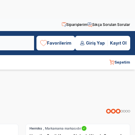
Siparişlerim
Sıkça Sorulan Sorular
Favorilerim
Giriş Yap
Kayıt Ol
Sepetim
Hızlı Teslimat
Herniks
, Markamama markasıdır.
✓