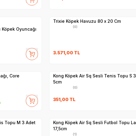
Hızlı Teslimat
Yetkili
Satıcı
Kargo Bedava
Trixie Köpek Havuzu 80 x 20 Cm
(0)
lı Köpek Oyuncağı
3.571,00
TL
Yetkili
Satıcı
Hızlı Teslimat
ağı, Core
Kong Köpek Air Sq Sesli Tenis Topu S 3
5cm
(0)
351,00
TL
m
Yetkili
Satıcı
Hızlı Teslimat
nis Topu M 3 Adet
Kong Köpek Air Sq Sesli Futbol Topu L
17,5cm
(1)