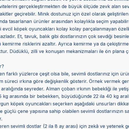
ivitelerini gerçekleştirmekten de büyük ölçüde zevk alan sevim
er geçirebilir. Minik dostunuz için özel olarak geliştirilen y
da tasarlanan ürünler arasından kolaylıkla seçim yapabilirs
li evcil köpek oyuncakları kolay kolay parçalanmayan özelli
azladır. Et, tavuk, balık gibi dostlarınızın çok sevdiği besinl
arı kemirme risklerini azaltır. Ayrıca kemirme ya da çekiştir
ur. Düdüklü, zilli ve konuşan mekanizmaları ile ön plana çık
r?
n farklı yüzlerce çeşit olsa bile, sevimli dostlarınız için ür
im süreci ırkına göre değişkenlik gösterir. Örnek vermek gerekir
 aralığında seyreder. Alman çoban ırkının bebekliği ile yetişki
75 kg arasında bir bebekken, büyüdüğünde 22 ila 40 kg aralı
ygun köpek oyuncakları seçerken aşağıdaki unsurları dikkate 
güçlü çene yapısına sahip olabilen sevimli dostlarınızın sa
.
n sevimli dostlar (2 ila 8 ay arası) için zekâ ve yetenek gel