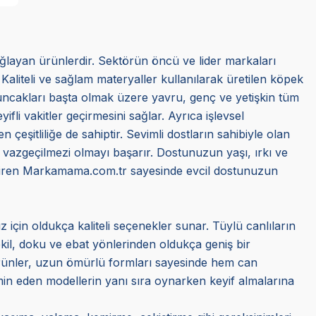
ağlayan ürünlerdir. Sektörün öncü ve lider markaları
 Kaliteli ve sağlam materyaller kullanılarak üretilen köpek
oyuncakları başta olmak üzere yavru, genç ve yetişkin tüm
li vakitler geçirmesini sağlar. Ayrıca işlevsel
 çeşitliliğe de sahiptir. Sevimli dostların sahibiyle olan
e vazgeçilmezi olmayı başarır. Dostunuzun yaşı, ırkı ve
getiren Markamama.com.tr sayesinde evcil dostunuzun
z için oldukça kaliteli seçenekler sunar. Tüylü canlıların
ekil, doku ve ebat yönlerinden oldukça geniş bir
ürünler, uzun ömürlü formları sayesinde hem can
min eden modellerin yanı sıra oynarken keyif almalarına