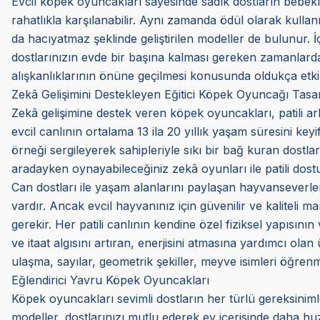
Evcil köpek oyuncakları sayesinde sadık dostların bebekl
rahatlıkla karşılanabilir. Aynı zamanda ödül olarak kulla
da hacıyatmaz şeklinde geliştirilen modeller de bulunur.
dostlarınızın evde bir başına kalması gereken zamanlarda k
alışkanlıklarının önüne geçilmesi konusunda oldukça etkili
Zekâ Gelişimini Destekleyen Eğitici Köpek Oyuncağı Tasar
Zekâ gelişimine destek veren köpek oyuncakları, patili arka
evcil canlının ortalama 13 ila 20 yıllık yaşam süresini ke
örneği sergileyerek sahipleriyle sıkı bir bağ kuran dostları
aradayken oynayabileceğiniz zekâ oyunları ile patili dostunu
Can dostları ile yaşam alanlarını paylaşan hayvanseverler
vardır. Ancak evcil hayvanınız için güvenilir ve kaliteli
gerekir. Her patili canlının kendine özel fiziksel yapısının
ve itaat algısını artıran, enerjisini atmasına yardımcı olan
ulaşma, sayılar, geometrik şekiller, meyve isimleri öğren
Eğlendirici Yavru Köpek Oyuncakları
Köpek oyuncakları sevimli dostların her türlü gereksini
modeller, dostlarınızı mutlu ederek ev içerisinde daha huz