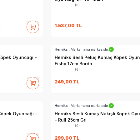
(0)
1.537,00
TL
m
Hızlı Teslimat
Herniks
, Markamama markasıdır.
✓
Köpek Oyuncağı -
Herniks Sesli Peluş Kumaş Köpek Oyun
Fishy 17cm Bordo
(6)
249,00
TL
Hızlı Teslimat
Herniks
, Markamama markasıdır.
✓
 Köpek Oyuncağı -
Herniks Sesli Kumaş Nakışlı Köpek Oy
- Rull 25cm Gri
(0)
299,00
TL