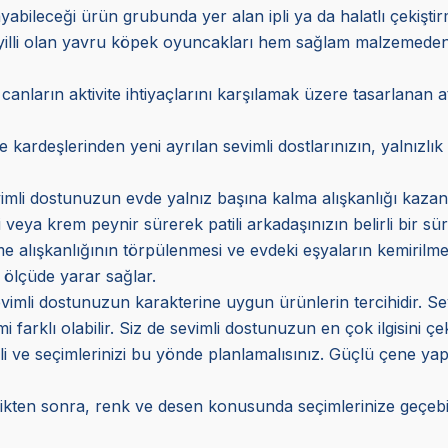
bileceği ürün grubunda yer alan ipli ya da halatlı çekiştirme t
yilli olan yavru köpek oyuncakları hem sağlam malzemeden 
 canların aktivite ihtiyaçlarını karşılamak üzere tasarlanan a
ardeşlerinden yeni ayrılan sevimli dostlarınızın, yalnızlık h
imli dostunuzun evde yalnız başına kalma alışkanlığı kazanm
i veya krem peynir sürerek patili arkadaşınızın belirli bir sü
 alışkanlığının törpülenmesi ve evdeki eşyaların kemirilmem
ölçüde yarar sağlar.
mli dostunuzun karakterine uygun ürünlerin tercihidir. Sevim
farklı olabilir. Siz de sevimli dostunuzun en çok ilgisini çe
eli ve seçimlerinizi bu yönde planlamalısınız. Güçlü çene yap
kten sonra, renk ve desen konusunda seçimlerinize geçebili