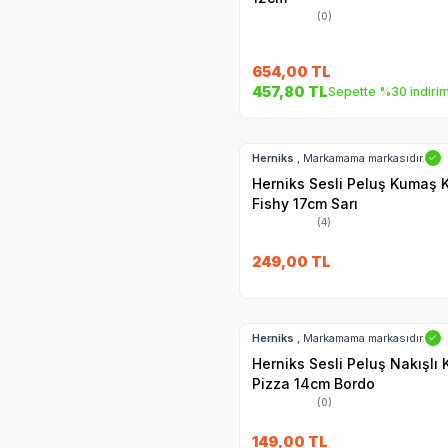
(0)
654,00
TL
457,80
TL
Sepette %30 indiri
Hızlı Teslimat
Herniks
, Markamama markasıdır.
✓
Herniks Sesli Peluş Kumaş 
Fishy 17cm Sarı
(4)
249,00
TL
Hızlı Teslimat
Herniks
, Markamama markasıdır.
✓
Herniks Sesli Peluş Nakışlı
Pizza 14cm Bordo
(0)
149,00
TL