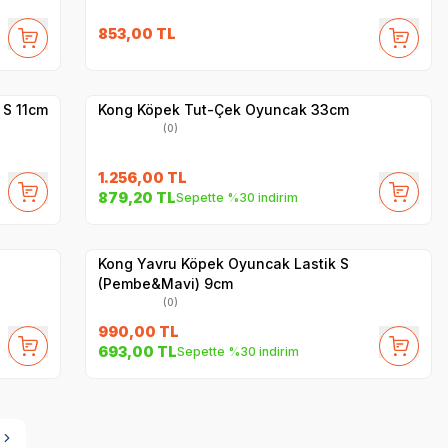
853,00
TL
Hızlı Teslimat
Yetkili
Satıcı
Kargo Bedava
 S 11cm
Kong Köpek Tut-Çek Oyuncak 33cm
(0)
1.256,00
TL
879,20
TL
Sepette %30 indirim
Yetkili
Satıcı
Hızlı Teslimat
Kong Yavru Köpek Oyuncak Lastik S
(Pembe&Mavi) 9cm
(0)
990,00
TL
693,00
TL
Sepette %30 indirim