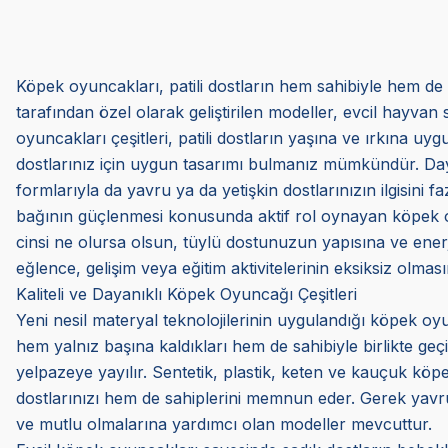
Köpek oyuncakları, patili dostların hem sahibiyle hem de 
tarafından özel olarak geliştirilen modeller, evcil hayvan 
oyuncakları çeşitleri, patili dostların yaşına ve ırkına 
dostlarınız için uygun tasarımı bulmanız mümkündür. Dayan
formlarıyla da yavru ya da yetişkin dostlarınızın ilgisini f
bağının güçlenmesi konusunda aktif rol oynayan köpek oyunc
cinsi ne olursa olsun, tüylü dostunuzun yapısına ve en
eğlence, gelişim veya eğitim aktivitelerinin eksiksiz olmasın
Kaliteli ve Dayanıklı Köpek Oyuncağı Çeşitleri
Yeni nesil materyal teknolojilerinin uygulandığı köpek oyun
hem yalnız başına kaldıkları hem de sahibiyle birlikte ge
yelpazeye yayılır. Sentetik, plastik, keten ve kauçuk k
dostlarınızı hem de sahiplerini memnun eder. Gerek yavru
ve mutlu olmalarına yardımcı olan modeller mevcuttur.