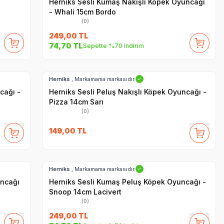
Herniks Sesli Kumaş Nakışlı Köpek Oyuncağı
- Whali 15cm Bordo
(0)
249,00
TL
74,70
TL
Sepette %70 indirim
Hızlı Teslimat
Herniks
, Markamama markasıdır.
✓
cağı -
Herniks Sesli Peluş Nakışlı Köpek Oyuncağı -
Pizza 14cm Sarı
(0)
149,00
TL
Hızlı Teslimat
Herniks
, Markamama markasıdır.
✓
uncağı
Herniks Sesli Kumaş Peluş Köpek Oyuncağı -
Snoop 14cm Lacivert
(0)
249,00
TL