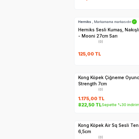
Hızlı Teslimat
Herniks
, Markamama markasıdır.
✓
Herniks Sesli Kumaş, Nakış
- Mooni 27cm Sarı
(0)
125,00
TL
Hızlı Teslimat
Yetkili
Satıcı
Kargo Bedava
Kong Köpek Çiğneme Oyunc
Strength 7cm
(0)
1.175,00
TL
822,50
TL
Sepette %30 indiri
Yetkili
Satıcı
Hızlı Teslimat
Kong Köpek Air Sq Sesli Te
6,5cm
(0)