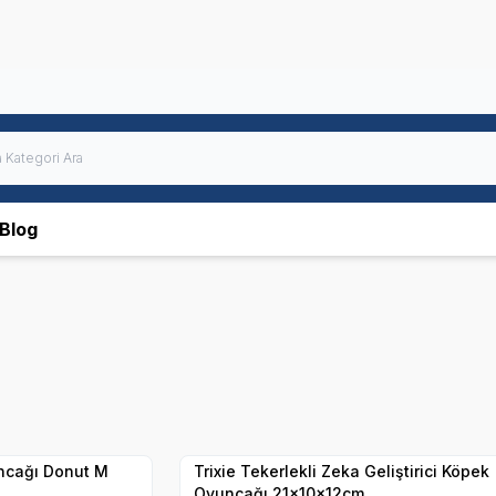
Blog
Hızlı Teslimat
Yetkili
Satıcı
Kargo Bedava
ncağı Donut M
Trixie Tekerlekli Zeka Geliştirici Köpek
Oyuncağı 21x10x12cm