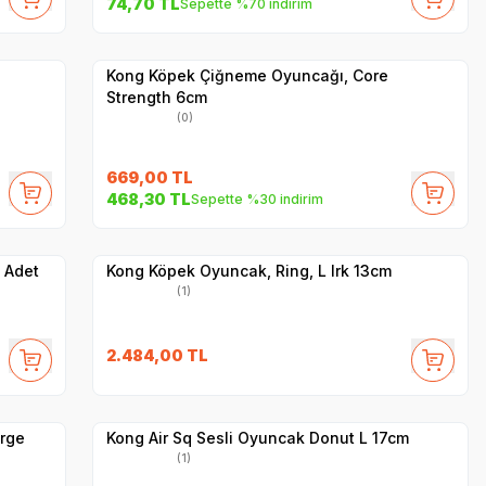
74,70
TL
Sepette %70 indirim
Yetkili
Satıcı
Hızlı Teslimat
Kong Köpek Çiğneme Oyuncağı, Core
Strength 6cm
(0)
669,00
TL
468,30
TL
Sepette %30 indirim
Hızlı Teslimat
Yetkili
Satıcı
Kargo Bedava
 Adet
Kong Köpek Oyuncak, Ring, L Irk 13cm
(1)
2.484,00
TL
Hızlı Teslimat
Yetkili
Satıcı
Kargo Bedava
arge
Kong Air Sq Sesli Oyuncak Donut L 17cm
(1)