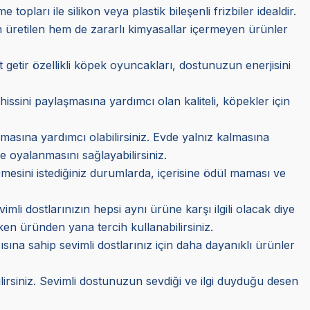
opları ile silikon veya plastik bileşenli frizbiler idealdir.
üretilen hem de zararlı kimyasallar içermeyen ürünler
t getir özellikli köpek oyuncakları, dostunuzun enerjisini
issini paylaşmasına yardımcı olan kaliteli, köpekler için
asına yardımcı olabilirsiniz. Evde yalnız kalmasına
re oyalanmasını sağlayabilirsiniz.
esini istediğiniz durumlarda, içerisine ödül maması ve
li dostlarınızın hepsi aynı ürüne karşı ilgili olacak diye
ken üründen yana tercih kullanabilirsiniz.
ısına sahip sevimli dostlarınız için daha dayanıklı ürünler
rsiniz. Sevimli dostunuzun sevdiği ve ilgi duyduğu desen