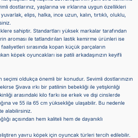
li dostlarınız, yaşlarına ve ırklarına uygun özellikleri
uvarlak, elips, halka, ince uzun, kalın, tırtıklı, oluklu,
iniz.
klere sahiptir. Standartları yüksek markalar tarafından
erin aroması ile tatlandırılan lastik kemirme ürünleri ise
me faaliyetleri sırasında kopan küçük parçaların
an köpek oyuncakları ise patili arkadaşınızın keyifli
ün seçimi oldukça önemli bir konudur. Sevimli dostlarınızın
se Şivava ırkı bir patilinin bebekliği ile yetişkinliği
nliği arasındaki kilo farkı ise erkek ve dişi cinslerde
ğına ve 55 ila 65 cm yüksekliğe ulaşabilir. Bu nedenle
alabilirsiniz.
ğlığı açısından hem kaliteli hem de dayanıklı
iştiren yavru köpek için oyuncak türleri tercih edilebilir.