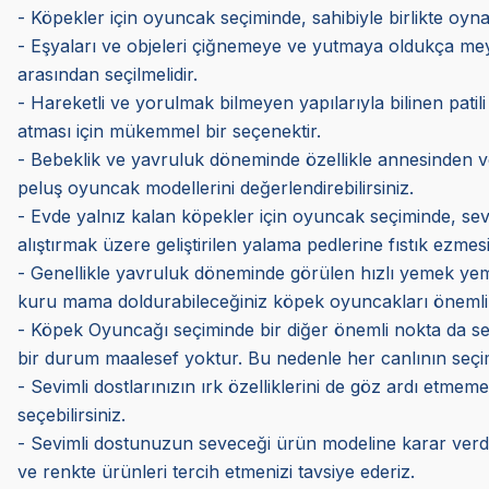
- Köpekler için oyuncak seçiminde, sahibiyle birlikte oynaya
- Eşyaları ve objeleri çiğnemeye ve yutmaya oldukça me
arasından seçilmelidir.
- Hareketli ve yorulmak bilmeyen yapılarıyla bilinen patili
atması için mükemmel bir seçenektir.
- Bebeklik ve yavruluk döneminde özellikle annesinden ve k
peluş oyuncak modellerini değerlendirebilirsiniz.
- Evde yalnız kalan köpekler için oyuncak seçiminde, sev
alıştırmak üzere geliştirilen yalama pedlerine fıstık ezmes
- Genellikle yavruluk döneminde görülen hızlı yemek yeme
kuru mama doldurabileceğiniz köpek oyuncakları önemli 
- Köpek Oyuncağı seçiminde bir diğer önemli nokta da sevi
bir durum maalesef yoktur. Bu nedenle her canlının seçimi 
- Sevimli dostlarınızın ırk özelliklerini de göz ardı etmem
seçebilirsiniz.
- Sevimli dostunuzun seveceği ürün modeline karar verdi
ve renkte ürünleri tercih etmenizi tavsiye ederiz.