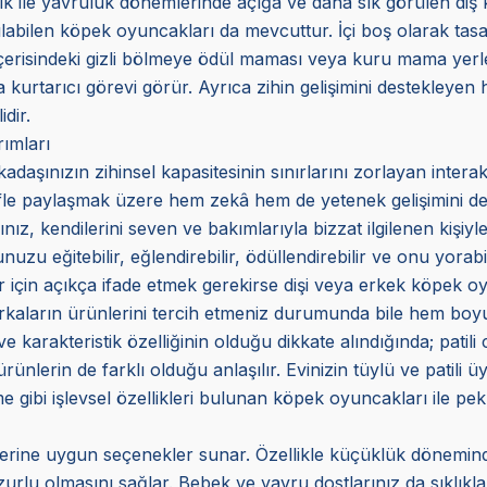
ik ile yavruluk dönemlerinde açığa ve daha sık görülen diş 
nılabilen köpek oyuncakları da mevcuttur. İçi boş olarak tas
 İçerisindeki gizli bölmeye ödül maması veya kuru mama yerl
urtarıcı görevi görür. Ayrıca zihin gelişimini destekleyen ha
dir.
ımları
daşınızın zihinsel kapasitesinin sınırlarını zorlayan interak
yifle paylaşmak üzere hem zekâ hem de yetenek gelişimini dest
nız, kendilerini seven ve bakımlarıyla bizzat ilgilenen kişiyle
zu eğitebilir, eğlendirebilir, ödüllendirebilir ve onu yorabil
 için açıkça ifade etmek gerekirse dişi veya erkek köpek oy
 markaların ürünlerini tercih etmeniz durumunda bile hem bo
 ve karakteristik özelliğinin olduğu dikkate alındığında; patili
 ürünlerin de farklı olduğu anlaşılır. Evinizin tüylü ve patili
me gibi işlevsel özellikleri bulunan köpek oyuncakları ile p
mlerine uygun seçenekler sunar. Özellikle küçüklük dönemin
urlu olmasını sağlar. Bebek ve yavru dostlarınız da sıklıkla