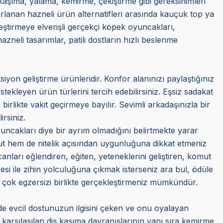
kaşıma, yalama, kemirme, çekiştirme gibi gereksinimleri
arlanan hazneli ürün alternatifleri arasında kauçuk top ya
eştirmeye elverişli gerçekçi köpek oyuncakları,
zneli tasarımlar, patili dostların hızlı beslenme
siyon geliştirme ürünleridir. Konfor alanınızı paylaştığınız
ekleyen ürün türlerini tercih edebilirsiniz. Eşsiz sadakat
 birlikte vakit geçirmeye bayılır. Sevimli arkadaşınızla bir
irsiniz.
uncakları diye bir ayrım olmadığını belirtmekte yarar
yut hem de nitelik açısından uygunluğuna dikkat etmeniz
 canları eğlendiren, eğiten, yeteneklerini geliştiren, komut
 üyesi ile zihin yolculuğuna çıkmak isterseniz ara bul, ödüle
ek çok egzersizi birlikte gerçekleştirmeniz mümkündür.
de evcil dostunuzun ilgisini çeken ve onu oyalayan
 karşılaşılan diş kaşıma davranışlarının yanı sıra kemirme