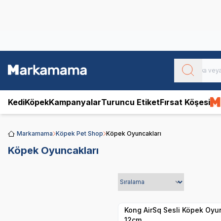
Obivan
Yenilenen Obivan 2 KG Kedi Mamaları ile tanışın!
Kedi
Köpek
Kampanyalar
Turuncu Etiket
Fırsat Köşesi
Markamama
Köpek Pet Shop
Köpek Oyuncakları
Köpek Oyuncakları
Yetkili
Satıcı
Hızlı Teslimat
Kong AirSq Sesli Köpek Oyu
12cm