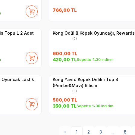
766,00
TL
m
Yetkili
Satıcı
Hızlı Teslimat
is Topu L 2 Adet
Kong Ödüllü Köpek Oyuncağı, Rewards
(0)
600,00
TL
420,00
TL
m
Sepette %30 indirim
Yetkili
Satıcı
Hızlı Teslimat
 Oyuncak Lastik
Kong Yavru Köpek Delikli Top S
(Pembe&Mavi) 6,5cm
(0)
500,00
TL
350,00
TL
Sepette %30 indirim
1
2
3
...
8