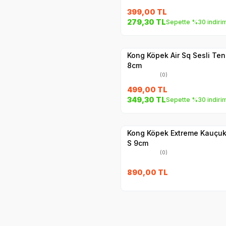
399,00
TL
279,30
TL
Sepette %30 indiri
Yetkili
Satıcı
Hızlı Teslimat
Kong Köpek Air Sq Sesli Ten
8cm
(0)
499,00
TL
349,30
TL
Sepette %30 indiri
Hızlı Teslimat
Yetkili
Satıcı
Kargo Bedava
Kong Köpek Extreme Kauçuk
S 9cm
(0)
890,00
TL