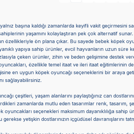
yalnız başına kaldığı zamanlarda keyifli vakit geçirmesini s
sahiplerinin yaşamını kolaylaştıran pek çok alternatif sunar.
uygun özellikleriyle ön plana çıkar. Bu sayede bebek köpek 
ıklı yapıya sahip ürünler, evcil hayvanların uzun süre keyif
azlasıyla çeken ürünler, zihin ve beden gelişimine destek veren
akları, özellikle temel itaat ve ileri itaat eğitimlerinin d
erjisine en uygun köpek oyuncağı seçeneklerini bir araya 
ı sağlayabilirsiniz.
cağı çeşitleri, yaşam alanlarını paylaştığınız can dostlarını
çirdikleri zamanlarda mutlu eden tasarımlar renk, tasarım, ş
öpek oyuncakları seçenekleri maksimum dayanıklılığa sahip 
 gerekse yetişkin dostlarınızın içgüdüsel davranışlarını tat