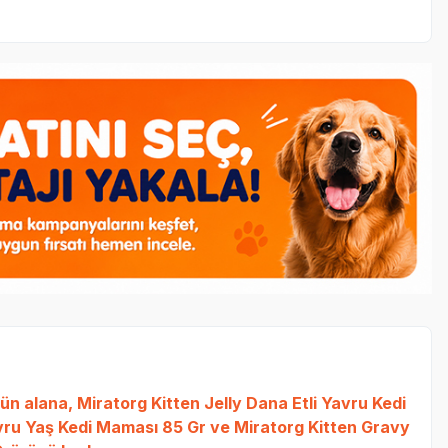
rün alana,
Miratorg Kitten Jelly Dana Etli Yavru Kedi
ru Yaş Kedi Maması 85 Gr
ve
Miratorg Kitten Gravy
N&