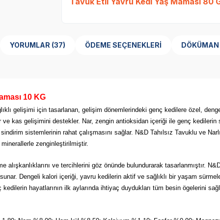
Tavuk Etli Yavru Kedi Yaş Maması 80 
YORUMLAR (37)
ÖDEME SEÇENEKLERI
DÖKÜMAN
Maması 10 KG
lı gelişimi için tasarlanan, gelişim dönemlerindeki genç kedilere özel, dengel
ve kas gelişimini destekler. Nar, zengin antioksidan içeriği ile genç kedilerin 
rin sindirim sistemlerinin rahat çalışmasını sağlar. N&D Tahılsız Tavuklu ve N
minerallerle zenginleştirilmiştir.
 alışkanlıklarını ve tercihlerini göz önünde bulundurarak tasarlanmıştır. N&
unar. Dengeli kalori içeriği, yavru kedilerin aktif ve sağlıklı bir yaşam sürmeler
dilerin hayatlarının ilk aylarında ihtiyaç duydukları tüm besin ögelerini sağl