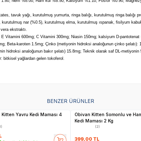
% 1.80; Nem %8.00; Ham kül %8.50; Kalsiyum %1.10; Fosfor %0.90; Magn
ates, tavuk yağı, kurutulmuş yumurta, ringa balığı, kurutulmuş ringa balığı prot
), kurutulmuş nar (%0.5), kurutulmuş elma, kurutulmuş ıspanak, fisilyum kabuk
vera ekstraktı.
; E Vitamini 600mg; C Vitamini 300mg; Niasin 150mg; kalsiyum D-pantotenat
00mg; Beta‐karoten 1.5mg; Çinko (metiyonin hidroksi analoğunun çinko şelatı)
iyonin hidroksi analoğunun bakır şelatı) 15.8mg; Teknik olarak saf DL‐metiyon
: bitkisel yağlardan gelen tokoferol.
SKT
1.10.2026
SKT
01.11.2027
BENZER ÜRÜNLER
Yetkili
Yetkili
Satıcı
Satıcı
 Kitten Yavru Kedi Maması 4
Obivan Kitten Somonlu ve Ham
Kedi Maması 2 Kg
3)
(2)
L
399,00
TL