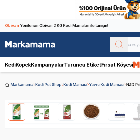
Obivan
Yenilenen Obivan 2 KG Kedi Mamaları ile tanışın!
Kedi
Köpek
Kampanyalar
Turuncu Etiket
Fırsat Köşesi
Markamama
Kedi Pet Shop
Kedi Maması
Yavru Kedi Maması
N&D Pri