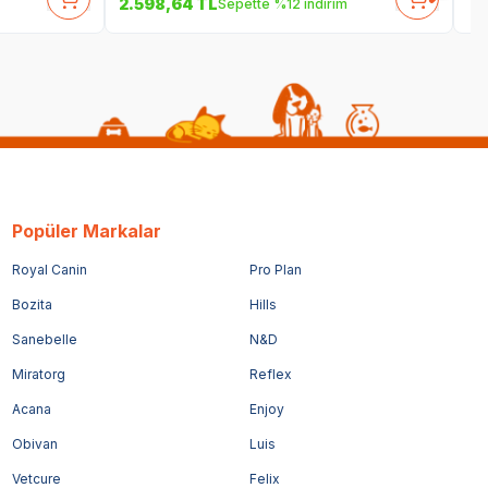
2.598,64
TL
Sepette %12 indirim
Popüler Markalar
Royal Canin
Pro Plan
Bozita
Hills
Sanebelle
N&D
Miratorg
Reflex
Acana
Enjoy
Obivan
Luis
Vetcure
Felix