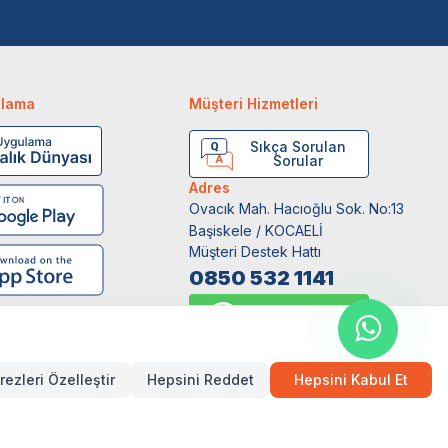
ulama
Müşteri Hizmetleri
Sıkça Sorulan
Sorular
Adres
Ovacık Mah. Hacıoğlu Sok. No:13
Başiskele / KOCAELİ
Müşteri Destek Hattı
0850 532 1141
WhatsApp Destek
0554 871 66 20
rezleri Özelleştir
Hepsini Reddet
Hepsini Kabul Et