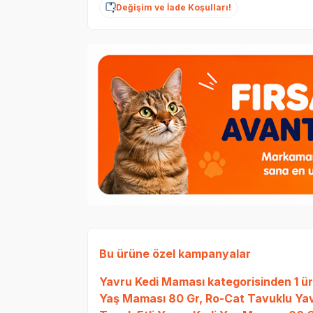
Değişim ve İade Koşulları!
Bu ürüne özel kampanyalar
Yavru Kedi Maması
kategorisinden 1 ü
Yaş Maması 80 Gr
,
Ro-Cat Tavuklu Yav