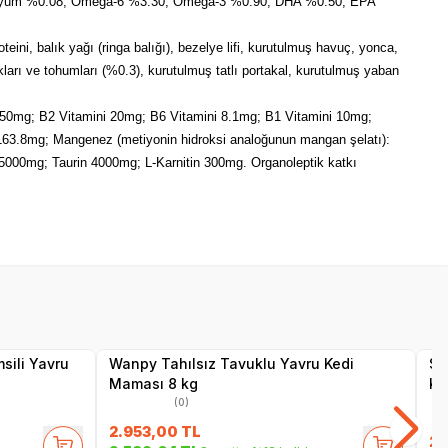
ezyum %0.08; Omega‐6 %3.30; Omega‐3 %0.90; DHA %0.50; EPA
eini, balık yağı (ringa balığı), bezelye lifi, kurutulmuş havuç, yonca,
ları ve tohumları (%0.3), kurutulmuş tatlı portakal, kurutulmuş yaban
 50mg; B2 Vitamini 20mg; B6 Vitamini 8.1mg; B1 Vitamini 10mg;
: 163.8mg; Mangenez (metiyonin hidroksi analoğunun mangan şelatı):
in 5000mg; Taurin 4000mg; L‐Karnitin 300mg. Organoleptik katkı
SKT
1.02.2027
Yetkili
Satıcı
sili Yavru
Wanpy Tahılsız Tavuklu Yavru Kedi
Sa
Maması 8 kg
Ku
(0)
2.953,00
TL
2.