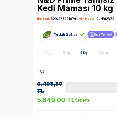
Kedi Maması 10 kg
Barkod:
8010276031976
Ürün Kodu :
GJNRSWZ8
Yetkili Satıcı
Hızlı Teslimat
10 Kg
1.5 Kg
5 Kg
300 Gr
6.498,89
TL
5.849,00
TL
Sepette