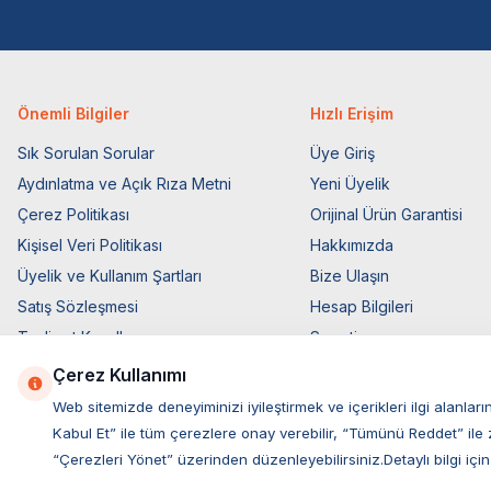
Önemli Bilgiler
Hızlı Erişim
Sık Sorulan Sorular
Üye Giriş
Aydınlatma ve Açık Rıza Metni
Yeni Üyelik
Çerez Politikası
Orijinal Ürün Garantisi
Kişisel Veri Politikası
Hakkımızda
Üyelik ve Kullanım Şartları
Bize Ulaşın
Satış Sözleşmesi
Hesap Bilgileri
Teslimat Koşulları
Sepetim
Ticari Elektronik İzin
Blog Sayfası
Çerez Kullanımı
Elektronik İleti Aydınlatma Metni
Müşteri Hizmetleri
Web sitemizde deneyiminizi iyileştirmek ve içerikleri ilgi alan
Kabul Et” ile tüm çerezlere onay verebilir, “Tümünü Reddet” ile 
“Çerezleri Yönet” üzerinden düzenleyebilirsiniz.Detaylı bilgi için