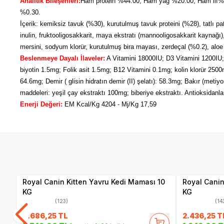
Analitik Bileşenleri:
Ham protein %44.00; Ham yağ %20.00; Ham lif
%0.30.
İçerik: kemiksiz tavuk (%30), kurutulmuş tavuk proteini (%28), tatlı pat
inulin, fruktooligosakkarit, maya ekstratı (mannooligosakkarit kaynağı
mersini, sodyum klorür, kurutulmuş bira mayası, zerdeçal (%0.2), aloe 
Beslenmeye Dayalı İlaveler:
A Vitamini 18000IU; D3 Vitamini 1200IU
biyotin 1.5mg; Folik asit 1.5mg; B12 Vitamini 0.1mg; kolin klorür 25
64.6mg; Demir ( glisin hidratın demir (II) şelatı): 58.3mg; Bakır (met
maddeleri: yeşil çay ekstraktı 100mg; biberiye ekstraktı. Antioksidanlar
Enerji Değeri:
EM Kcal/Kg 4204 - Mj/Kg 17,59
SKT
1.05.2027
Yetkili
Satıcı
Royal Canin Kitten Yavru Kedi Maması 10
Royal Canin
KG
KG
(123)
(14
4.686,25
TL
2.436,25
T