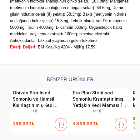
(metiyonin hidroksi analoğunun çinko şelatı): 163.8mg; Mangenez
(metiyonin hidroksi analoğunun mangan şelatı): 64.6mg; Demir (
glisin hidratın demir (II) şelatı): 58.3mg; Bakır (metiyonin hidroksi
analoğunun bakır şelatı) 15.8mg; Teknik olarak saf DL‐metiyonin
5000mg; Taurin 4000mg; L‐Karnitin 300mg. Organoleptik katkı
maddeleri: yeşil çay ekstraktı 100mg; biberiye ekstraktı.
Antioksidanlar: bitkisel yağlardan gelen tokoferol.
Enerji Değeri:
EM Kcal/Kg 4204 - Mj/Kg 17,59
BENZER ÜRÜNLER
Obivan Sterilised
Pro Plan Sterilised
Roy
Somonlu ve Hamsili
Somonlu Kısırlaştırılmış
Kıs
Kısırlaştırılmış Kedi
Yetişkin Kedi Maması 10
Ma
Maması 2 kg
kg
(1)
(351)
2.4
399,00
TL
4.899,00
TL
1.9
Sepe