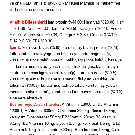
ve ona N&D Tahılsız Tavuklu Narlı Kedi Maması ile mükemmel
bir beslenme deneyimi sunun.
Analitik Bileşenleri:
Ham protein %44.00; Ham yağ %20.00; Ham
lif% 1.80; Nem %8.00; Ham kül %8.50; Kalsiyum %1.10; Fosfor
%0.90; Magnezyum %0.08; Omega‐6 %3.30; Omega‐3 %0.90;
DHA %0.50; EPA %0.30.
İçerik:
kemiksiz tavuk (%30), kurutulmuş tavuk proteini (%28),
tatlı patates, tavuk yağı, kurutulmuş yumurta, ringa balığı,
kurutulmuş ringa balığı proteini, balık yağı (ringa balığı), bezelye
lifi, kurutulmuş havuç, yonca, inulin, fruktooligosakkarit, maya
ekstratı (mannooligosakkarit kaynağı), kurutulmuş nar (%0.5),
kurutulmuş elma, kurutulmuş ıspanak, fisilyum kabukları ve
tohumları (%0.3), kurutulmuş tatlı portakal, kurutulmuş yaban
mersini, sodyum klorür, kurutulmuş bira mayası, zerdeçal (%0.2),
aloe vera ekstraktı.
Beslenmeye Dayalı İlaveler:
A Vitamini 18000IU; D3 Vitamini
1200IU; E Vitamini 600mg; C Vitamini 300mg; Niasin 150mg;
kalsiyum D-pantotenat 50mg; B2 Vitamini 20mg; B6 Vitamini
8.1mg; B1 Vitamini 10mg; biyotin 1.5mg; Folik asit 1.5mg; B12
Vitamini 0.1mg; kolin klorür 2500mg; Beta‐karoten 1.5mg; Çinko