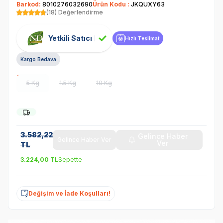
Barkod:
8010276032690
Ürün Kodu :
JKQUXY63
(18) Değerlendirme
Yetkili Satıcı
Hızlı Teslimat
Kargo Bedava
5 Kg
1.5 Kg
10 Kg
3.582,22
Gelince Haber
Gelince Haber Ver
Ver
TL
3.224,00
TL
Sepette
Değişim ve İade Koşulları!