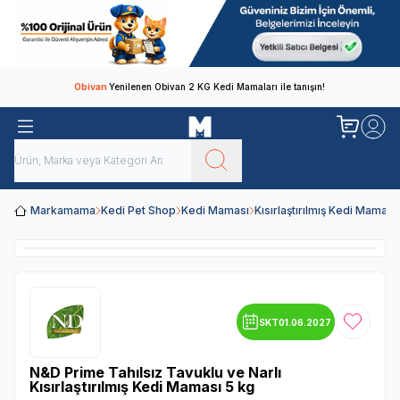
Obivan
Yenilenen Obivan 2 KG Kedi Mamaları ile tanışın!
Markamama
Kedi Pet Shop
Kedi Maması
Kısırlaştırılmış Kedi Maması
SKT
01.06.2027
Favoriye
N&D Prime Tahılsız Tavuklu ve Narlı
Kısırlaştırılmış Kedi Maması 5 kg