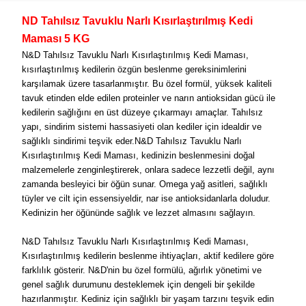
ND
Tahılsız
Tavuklu Narlı Kısırlaştırılmış Kedi
Maması 5 KG
N&D Tahılsız Tavuklu Narlı Kısırlaştırılmış Kedi Maması,
kısırlaştırılmış kedilerin özgün beslenme gereksinimlerini
karşılamak üzere tasarlanmıştır. Bu özel formül, yüksek kaliteli
tavuk etinden elde edilen proteinler ve narın antioksidan gücü ile
kedilerin sağlığını en üst düzeye çıkarmayı amaçlar. Tahılsız
yapı, sindirim sistemi hassasiyeti olan kediler için idealdir ve
sağlıklı sindirimi teşvik eder.N&D Tahılsız Tavuklu Narlı
Kısırlaştırılmış Kedi Maması, kedinizin beslenmesini doğal
malzemelerle zenginleştirerek, onlara sadece lezzetli değil, aynı
zamanda besleyici bir öğün sunar. Omega yağ asitleri, sağlıklı
tüyler ve cilt için essensiyeldir, nar ise antioksidanlarla doludur.
Kedinizin her öğününde sağlık ve lezzet almasını sağlayın.
N&D Tahılsız Tavuklu Narlı Kısırlaştırılmış Kedi Maması,
Kısırlaştırılmış kedilerin beslenme ihtiyaçları, aktif kedilere göre
farklılık gösterir. N&D'nin bu özel formülü, ağırlık yönetimi ve
genel sağlık durumunu desteklemek için dengeli bir şekilde
hazırlanmıştır. Kediniz için sağlıklı bir yaşam tarzını teşvik edin