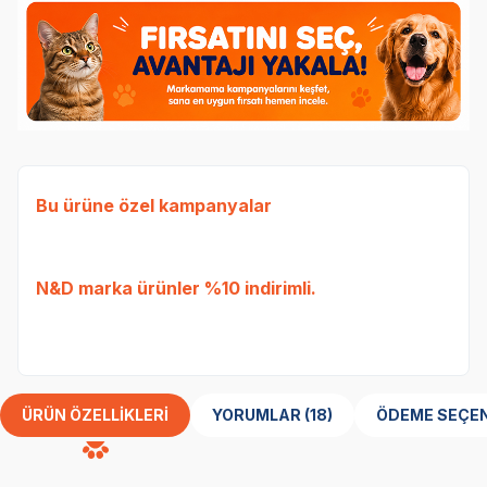
Bu ürüne özel kampanyalar
Ked
Etli
N&D
marka ürünler %10 indirimli.
Tavu
bed
ÜRÜN ÖZELLIKLERI
YORUMLAR (18)
ÖDEME SEÇEN