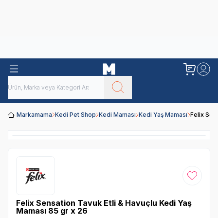
Obivan
Yenilenen Obivan 2 KG Kedi Mamaları ile tanışın!
Markamama
Kedi Pet Shop
Kedi Maması
Kedi Yaş Maması
Felix Sen
Favoriye
Felix Sensation Tavuk Etli & Havuçlu Kedi Yaş
Maması 85 gr x 26