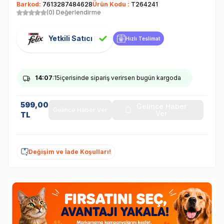
Barkod:
7613287484628
Ürün Kodu :
T264241
(0) Değerlendirme
Yetkili Satıcı
Hızlı Teslimat
14
:07
:15
içerisinde sipariş verirsen bugün kargoda
599,00
Gelince Haber
Gelince Haber Ver
Ver
TL
Değişim ve İade Koşulları!