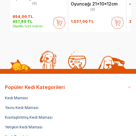
Oyuncağı 21x10x12cm
- F
(0)
(0)
654,00
TL
1.537,00
TL
24
457,80
TL
Sepette %30 indirim
Popüler Kedi Kategorileri
Kedi Maması
Yavru Kedi Maması
Kısırlaştırılmış Kedi Maması
Yetişkin Kedi Maması