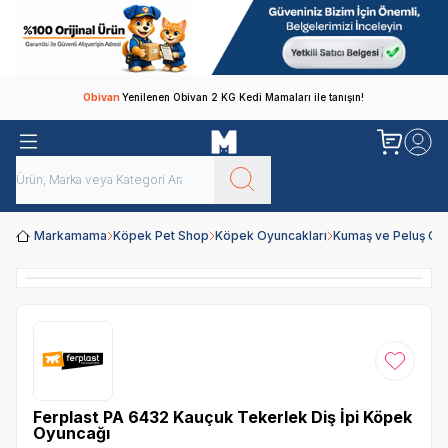
Obivan
Yenilenen Obivan 2 KG Kedi Mamaları ile tanışın!
Markamama
Köpek Pet Shop
Köpek Oyuncakları
Kumaş ve Peluş Oy
Favoriye
Ferplast PA 6432 Kauçuk Tekerlek Diş İpi Köpek
Oyuncağı