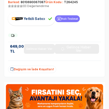
Barkod:
8010690067087
Ürün Kodu :
T264245
(0) Değerlendirme
Yetkili Satıcı
Hızlı Teslimat
649,00
Gelince Haber
Gelince Haber Ver
Ver
TL
Değişim ve İade Koşulları!