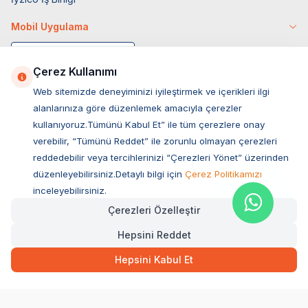
Mobil Uygulama
Çerez Kullanımı
Web sitemizde deneyiminizi iyileştirmek ve içerikleri ilgi
alanlarınıza göre düzenlemek amacıyla çerezler
kullanıyoruz.Tümünü Kabul Et” ile tüm çerezlere onay
verebilir, “Tümünü Reddet” ile zorunlu olmayan çerezleri
reddedebilir veya tercihlerinizi “Çerezleri Yönet” üzerinden
düzenleyebilirsiniz.Detaylı bilgi için
Çerez Politikamızı
Müşteri Hizmetleri
inceleyebilirsiniz.
Çerezleri Özelleştir
Sıkça Sorulan Sorular
Hepsini Reddet
Adres
649,00
TL
Hızlı Teslimat
Ovacık Mah. Hacıoğlu Sok. No:13 Başiskele / KOCAELİ
Hepsini Kabul Et
Müşteri Destek Hattı
SEPETE EKLE
0850 532 1141
WhatsApp Destek