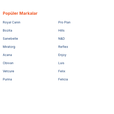
Popüler Markalar
Royal Canin
Pro Plan
Bozita
Hills
Sanebelle
N&D
Miratorg
Reflex
Acana
Enjoy
Obivan
Luis
Vetcure
Felix
Purina
Felicia