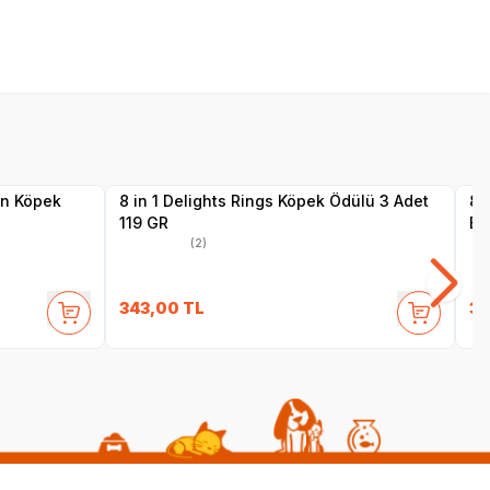
SKT
1.12.2027
Yetkili
Satıcı
çin Köpek
8 in 1 Delights Rings Köpek Ödülü 3 Adet
8 
119 GR
Bi
(2)
343,00
TL
30