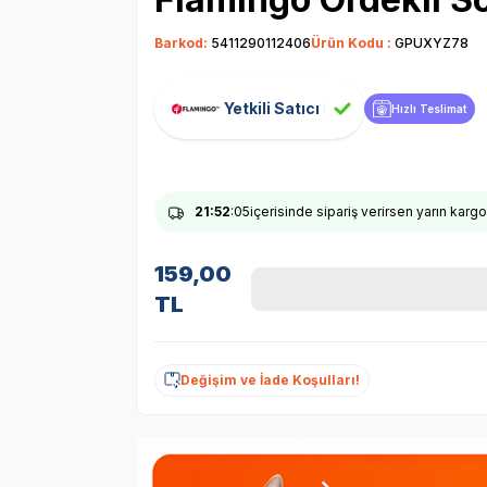
Barkod:
5411290112406
Ürün Kodu :
GPUXYZ78
Yetkili Satıcı
Hızlı Teslimat
21
:52
:04
içerisinde sipariş verirsen yarın karg
159,00
TL
Değişim ve İade Koşulları!