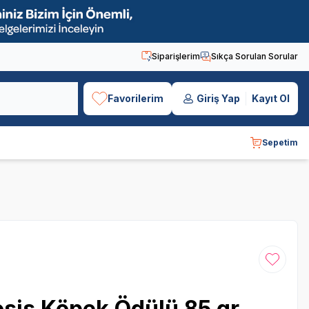
Siparişlerim
Sıkça Sorulan Sorular
Favorilerim
Giriş Yap
Kayıt Ol
Sepetim
Favoriye
osis Köpek Ödülü 85 gr