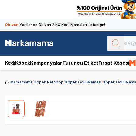
Obivan
Yenilenen Obivan 2 KG Kedi Mamaları ile tanışın!
Kedi
Köpek
Kampanyalar
Turuncu Etiket
Fırsat Köşesi
Markamama
Köpek Pet Shop
Köpek Ödül Maması
Köpek Ödül Mamal