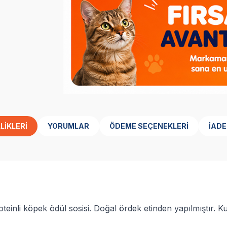
LIKLERI
YORUMLAR
ÖDEME SEÇENEKLERI
İADE
einli köpek ödül sosisi. Doğal ördek etinden yapılmıştır. Kul