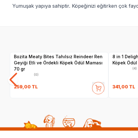
Yumuşak yapıya sahiptir. Köpeğinizi eğitirken çok fayd
SKT
01.03.2027
Yetkili
Satıcı
Bozita Meaty Bites Tahılsız Reindeer Ren
8 in 1 Delig
Geyiği Etli ve Ördekli Köpek Ödül Maması
Köpek Ödül 
70 gr
(4)
(0)
259,00
TL
341,00
TL