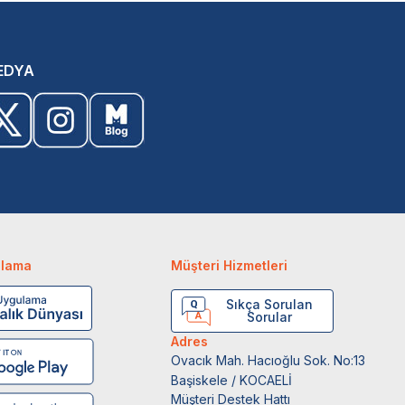
EDYA
ulama
Müşteri Hizmetleri
Sıkça Sorulan
Sorular
Adres
Ovacık Mah. Hacıoğlu Sok. No:13
Başiskele / KOCAELİ
Müşteri Destek Hattı