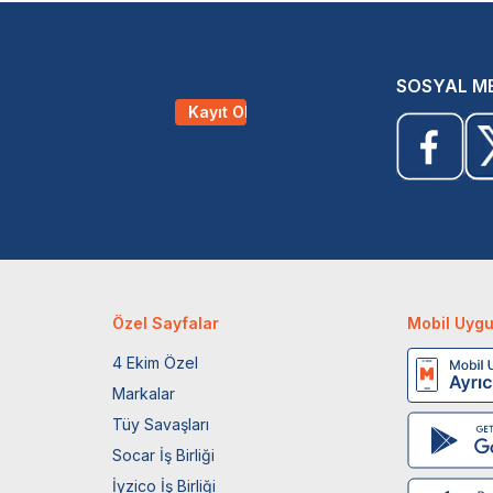
SOSYAL M
Kayıt Ol
Özel Sayfalar
Mobil Uyg
4 Ekim Özel
Markalar
Tüy Savaşları
Socar İş Birliği
İyzico İş Birliği