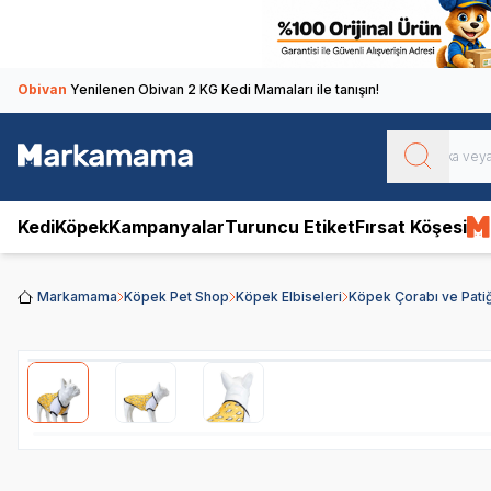
Obivan
Yenilenen Obivan 2 KG Kedi Mamaları ile tanışın!
Kedi
Köpek
Kampanyalar
Turuncu Etiket
Fırsat Köşesi
Markamama
Köpek Pet Shop
Köpek Elbiseleri
Köpek Çorabı ve Patiğ