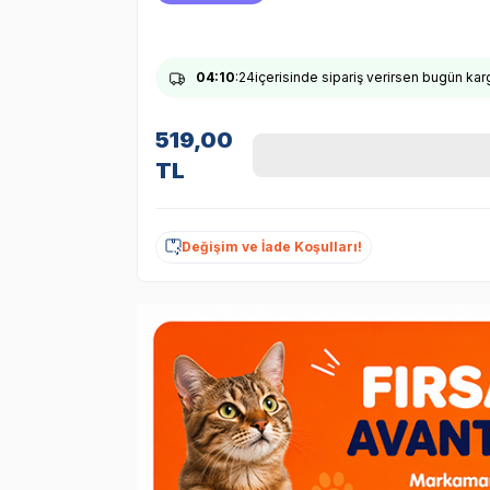
04
:10
:23
içerisinde sipariş verirsen bugün ka
519,00
TL
Değişim ve İade Koşulları!