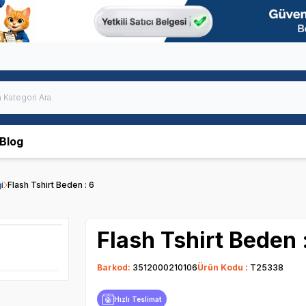
Blog
i
Flash Tshirt Beden : 6
Flash Tshirt Beden 
Barkod:
3512000210106
Ürün Kodu :
T25338
Hızlı Teslimat