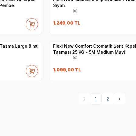
 Pembe
Siyah
(0)
1.249,00
TL
Hızlı Teslimat
Yetkili
Satıcı
Kargo Bedava
t Tasma Large 8 mt
Flexi New Comfort Otomatik Şerit Köpe
Tasması 25 KG - 5M Medium Mavi
(0)
1.099,00
TL
1
2