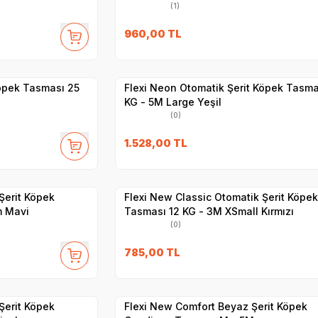
(1)
960,00
TL
Hızlı Teslimat
Yetkili
Satıcı
Kargo Bedava
Köpek Tasması 25
Flexi Neon Otomatik Şerit Köpek Tasma
KG - 5M Large Yeşil
(0)
1.528,00
TL
Yetkili
Satıcı
Hızlı Teslimat
Şerit Köpek
Flexi New Classic Otomatik Şerit Köpek
m Mavi
Tasması 12 KG - 3M XSmall Kırmızı
(0)
785,00
TL
Hızlı Teslimat
Yetkili
Satıcı
Kargo Bedava
Şerit Köpek
Flexi New Comfort Beyaz Şerit Köpek