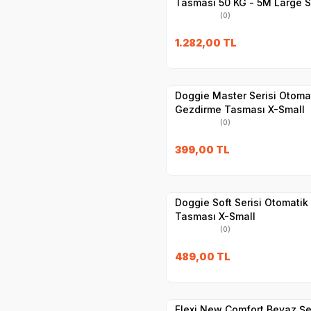
Tasması 50 KG - 5M Large S
(0)
1.282,00
TL
Yetkili
Satıcı
Hızlı Teslimat
Doggie Master Serisi Otoma
Gezdirme Tasması X-Small
(0)
399,00
TL
Yetkili
Satıcı
Hızlı Teslimat
Doggie Soft Serisi Otomati
Tasması X-Small
(0)
489,00
TL
Hızlı Teslimat
Yetkili
Satıcı
Kargo Bedava
Flexi New Comfort Beyaz Şe