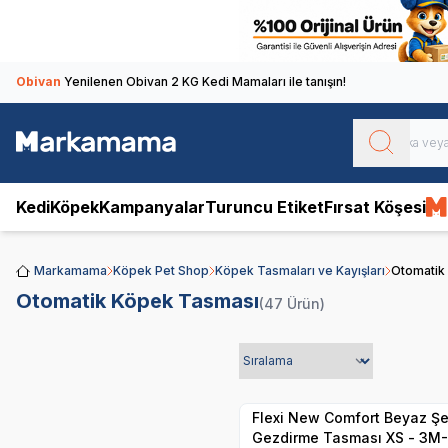
Obivan
Yenilenen Obivan 2 KG Kedi Mamaları ile tanışın!
Kedi
Köpek
Kampanyalar
Turuncu Etiket
Fırsat Köşesi
Markamama
Köpek Pet Shop
Köpek Tasmaları ve Kayışları
Otomatik
Otomatik Köpek Tasması
(47 Ürün)
Hızlı Teslimat
Yetkili
Satıcı
Kargo Bedava
Flexi New Comfort Beyaz Şe
Gezdirme Tasması XS - 3M-