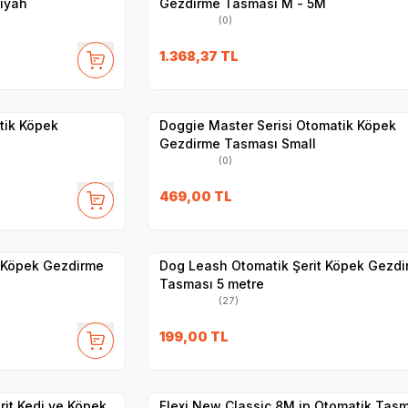
iyah
Gezdirme Tasması M - 5M
(0)
1.368,37
TL
Yetkili
Satıcı
Hızlı Teslimat
tik Köpek
Doggie Master Serisi Otomatik Köpek
Gezdirme Tasması Small
(0)
469,00
TL
Yetkili
Satıcı
Hızlı Teslimat
k Köpek Gezdirme
Dog Leash Otomatik Şerit Köpek Gezdi
Tasması 5 metre
(27)
199,00
TL
Hızlı Teslimat
Yetkili
Satıcı
Kargo Bedava
rit Kedi ve Köpek
Flexi New Classic 8M ip Otomatik Tas