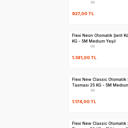
(0)
927,00
TL
Hızlı Teslimat
Yetkili
Satıcı
Kargo Bedava
Flexi Neon Otomatik Şerit 
KG - 5M Medium Yeşil
(0)
1.381,00
TL
Hızlı Teslimat
Yetkili
Satıcı
Kargo Bedava
Flexi New Classic Otomatik 
Tasması 25 KG - 5M Mediu
(0)
1.174,00
TL
Hızlı Teslimat
Yetkili
Satıcı
Kargo Bedava
Flexi New Classic Otomatik 