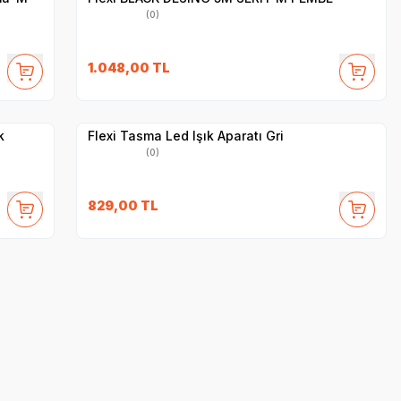
(0)
1.048,00
TL
Hızlı Teslimat
Yetkili
Satıcı
Kargo Bedava
k
Flexi Tasma Led Işık Aparatı Gri
(0)
829,00
TL