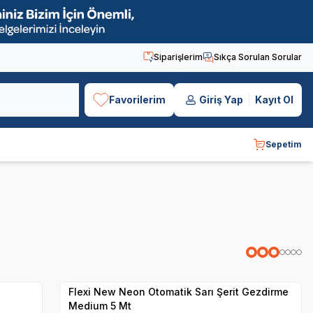
Siparişlerim
Sıkça Sorulan Sorular
Favorilerim
Giriş Yap
Kayıt Ol
Sepetim
Hızlı Teslimat
Yetkili
Satıcı
Kargo Bedava
Flexi New Neon Otomatik Sarı Şerit Gezdirme
Medium 5 Mt