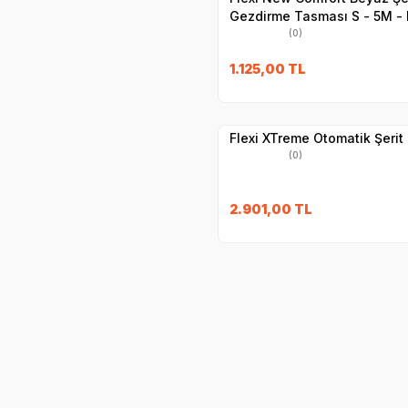
Gezdirme Tasması S - 5M -
(0)
1.125,00
TL
Hızlı Teslimat
Yetkili
Satıcı
Kargo Bedava
Flexi XTreme Otomatik Şeri
(0)
2.901,00
TL