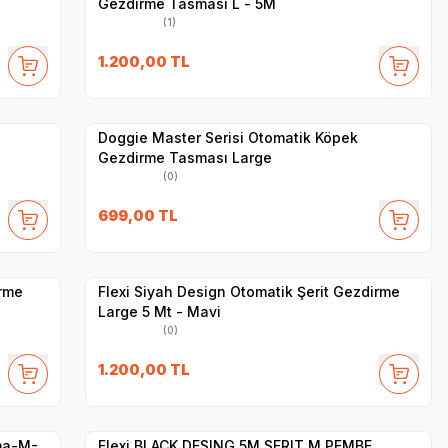
Gezdirme Tasması L - 5M
(1)
1.200,00
TL
Yetkili
Satıcı
Hızlı Teslimat
Doggie Master Serisi Otomatik Köpek
Gezdirme Tasması Large
(0)
699,00
TL
Hızlı Teslimat
Yetkili
Satıcı
Kargo Bedava
rme
Flexi Siyah Design Otomatik Şerit Gezdirme
Large 5 Mt - Mavi
(0)
1.200,00
TL
Hızlı Teslimat
Yetkili
Satıcı
Kargo Bedava
ma-M-
Flexi BLACK DESING 5M SERIT M PEMBE