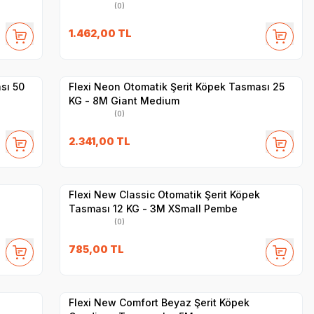
(0)
1.462,00
TL
Hızlı Teslimat
Yetkili
Satıcı
Kargo Bedava
sı 50
Flexi Neon Otomatik Şerit Köpek Tasması 25
KG - 8M Giant Medium
(0)
2.341,00
TL
Yetkili
Satıcı
Hızlı Teslimat
Flexi New Classic Otomatik Şerit Köpek
Tasması 12 KG - 3M XSmall Pembe
(0)
785,00
TL
Hızlı Teslimat
Yetkili
Satıcı
Kargo Bedava
Flexi New Comfort Beyaz Şerit Köpek