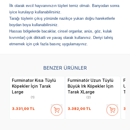
İlk olarak evcil hayvanınızın tüyleri temiz olmalı. Banyodan sonra
iyice kurulayıp kullanabilirsiniz.
Tarağı tüylerin çıkış yönünde nazikçe yukarı doğru hareketlerle
boydan boya kullanabilirsiniz.
Hassas bölgelerde bacaklar, cinsel organlar, anüs, göz, kulak
kıvrımlar) çok dikkatli ve yavaş olarak kullanınız. Deriyi tahriş
etmemek için çok fazla basınç uygulamayınız.
BENZER ÜRÜNLER
Furminator Kısa Tüylü
Furminatör Uzun Tüylü
Fur
Köpekler İçin Tarak
Büyük Irk Köpekler İçin
Uz
Large
Tarak XLarge
Tar
(1)
(2)
3.331,00
TL
3.382,00
TL
3.0