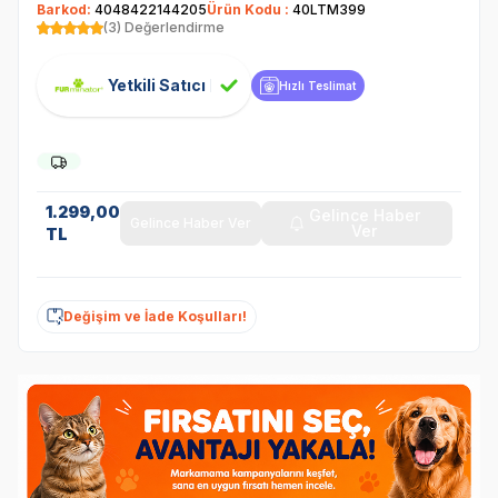
Barkod:
4048422144205
Ürün Kodu :
40LTM399
(3) Değerlendirme
Yetkili Satıcı
Hızlı Teslimat
1.299,00
Gelince Haber
Gelince Haber Ver
Ver
TL
Değişim ve İade Koşulları!