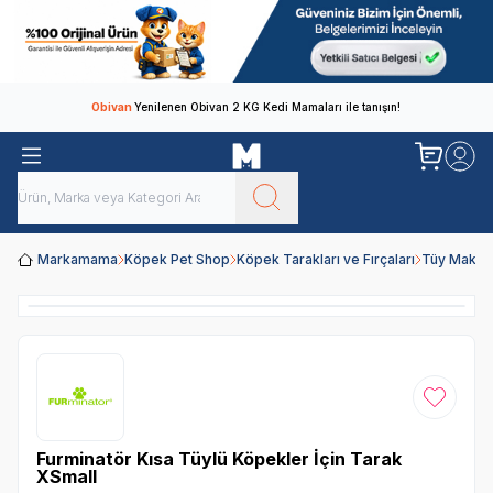
Obivan
Yenilenen Obivan 2 KG Kedi Mamaları ile tanışın!
Markamama
Köpek Pet Shop
Köpek Tarakları ve Fırçaları
Tüy Makas
Favoriye
Furminatör Kısa Tüylü Köpekler İçin Tarak
XSmall