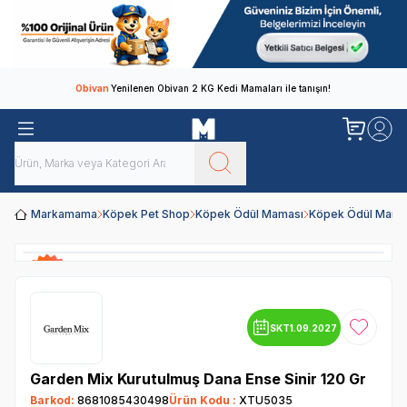
Obivan
Yenilenen Obivan 2 KG Kedi Mamaları ile tanışın!
Markamama
Köpek Pet Shop
Köpek Ödül Maması
Köpek Ödül Mamal
SKT
1.09.2027
Favoriye
Garden Mix Kurutulmuş Dana Ense Sinir 120 Gr
Barkod:
8681085430498
Ürün Kodu :
XTU5035