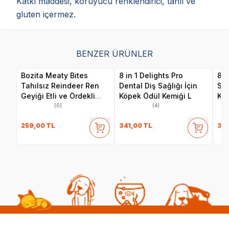
Katkı maddesi, koruyucu renklendirici, tahıl ve
gluten içermez.
BENZER ÜRÜNLER
Bozita Meaty Bites
8 in 1 Delights Pro
8 i
Tahılsız Reindeer Ren
Dental Diş Sağlığı İçin
Sağ
Geyiği Etli ve Ördekli
Köpek Ödül Kemiği L
Kem
Köpek Ödül Maması 70
(0)
(4)
gr
259,00
TL
341,00
TL
341