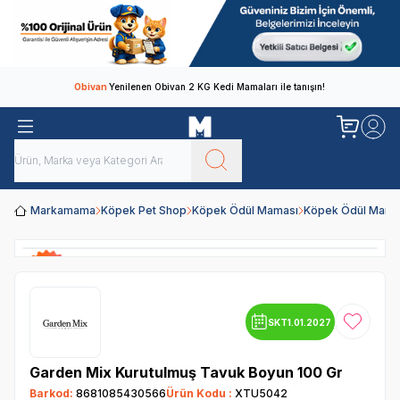
Obivan
Yenilenen Obivan 2 KG Kedi Mamaları ile tanışın!
Markamama
Köpek Pet Shop
Köpek Ödül Maması
Köpek Ödül Mamal
SKT
1.01.2027
Favoriye
Garden Mix Kurutulmuş Tavuk Boyun 100 Gr
Barkod:
8681085430566
Ürün Kodu :
XTU5042