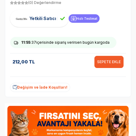
(0) Değerlendirme
Yetkili Satıcı
Hızlı Teslimat
11
:55
:37
içerisinde sipariş verirsen bugün kargoda
212,00
TL
SEPETE EKLE
Değişim ve İade Koşulları!