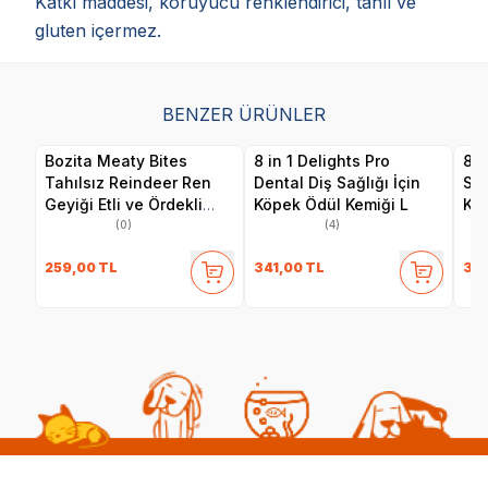
Katkı maddesi, koruyucu renklendirici, tahıl ve
gluten içermez.
BENZER ÜRÜNLER
Bozita Meaty Bites
8 in 1 Delights Pro
8 i
Tahılsız Reindeer Ren
Dental Diş Sağlığı İçin
Sağ
Geyiği Etli ve Ördekli
Köpek Ödül Kemiği L
Kem
Köpek Ödül Maması 70
(0)
(4)
gr
259,00
TL
341,00
TL
341