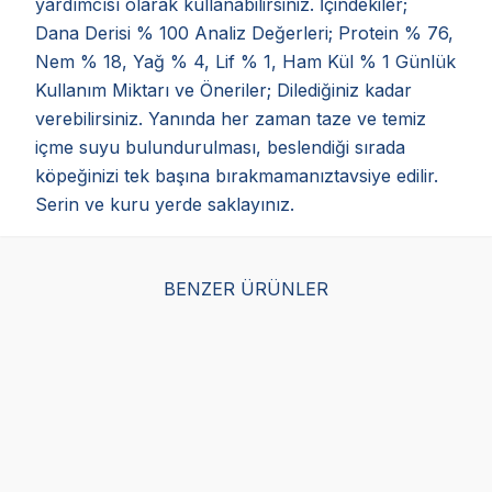
yardımcısı olarak kullanabilirsiniz. İçindekiler;
Dana Derisi % 100 Analiz Değerleri; Protein % 76,
Nem % 18, Yağ % 4, Lif % 1, Ham Kül % 1 Günlük
Kullanım Miktarı ve Öneriler; Dilediğiniz kadar
verebilirsiniz. Yanında her zaman taze ve temiz
içme suyu bulundurulması, beslendiği sırada
köpeğinizi tek başına bırakmamanıztavsiye edilir.
Serin ve kuru yerde saklayınız.
BENZER ÜRÜNLER
Obivan Munchy Çubuk
Delibon Kemik Doğal
Del
12 Cm 9 Gr 100 Adet
Köpek Çiğneme Ödülü
Kö
7cm 4 Adet - Beyaz
7cm
(11)
(0)
159,00
TL
159
499,00
TL
127,20
TL
127
Sepette %20 indirim
Sepe