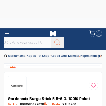
Obivan
Yenilenen Obivan 2 KG Kedi Mamaları ile tanışın!
Markamama
Köpek Pet Shop
Köpek Ödül Maması
Köpek Kemiği
Gar
Favoriye
Gardenmix Burgu Stick 5,5-6 G. 100lü Paket
Barkod:
8681085422028
Ürün Kodu :
XTU4760